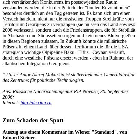
sich verstärkenden Konkurrenz im postsowjetischen Raum
verstanden werden, die in der Periode der "bunten Revolutionen"
besonders deutlich an den Tag getreten ist. Es kann sich um einen
Versuch handeln, nicht nur die russischen Truppen Streitkräfte vom
Territorium Georgiens zu verdrängen (sie müssen das Land sowieso
2008 verlassen), sondern auch die Friedenstruppen, die für Stabilität
in Abchasien und Südossetien sorgen und kein neues Blutvergießen
in diesen Regionen zulassen. In Zukunft könnte die militärische
Präsenz in einem Land, über dessen Territorium die für die USA
strategisch wichtige Ölpipeline Baku - Tiflis - Ceyhan verläuft,
durch eine westliche Präsenz ersetzt werden - eben im Rahmen der
atlantischen Integration Georgiens.
* Unser Autor Alexej Makarkin ist stellvertretender Generaldirektor
des Zentrums für politische Technologien.
Aus: Russische Nachrichtenagentur RIA Novosti, 30. September
2006;
Internet:
http://de.rian.ru
Zum Schaden der Spott
Auszug aus einem Kommentar im Wiener "Standard", von
Eduard Steiner