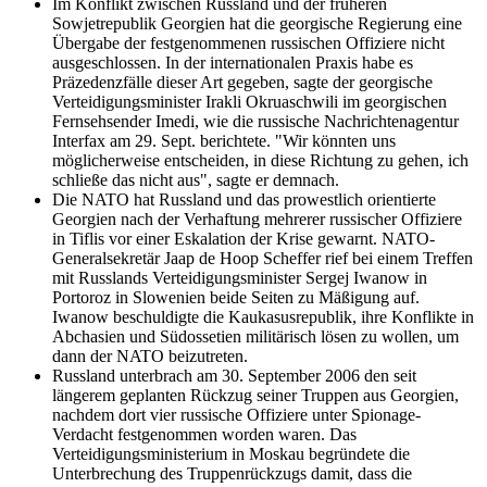
Im Konflikt zwischen Russland und der früheren
Sowjetrepublik Georgien hat die georgische Regierung eine
Übergabe der festgenommenen russischen Offiziere nicht
ausgeschlossen. In der internationalen Praxis habe es
Präzedenzfälle dieser Art gegeben, sagte der georgische
Verteidigungsminister Irakli Okruaschwili im georgischen
Fernsehsender Imedi, wie die russische Nachrichtenagentur
Interfax am 29. Sept. berichtete. "Wir könnten uns
möglicherweise entscheiden, in diese Richtung zu gehen, ich
schließe das nicht aus", sagte er demnach.
Die NATO hat Russland und das prowestlich orientierte
Georgien nach der Verhaftung mehrerer russischer Offiziere
in Tiflis vor einer Eskalation der Krise gewarnt. NATO-
Generalsekretär Jaap de Hoop Scheffer rief bei einem Treffen
mit Russlands Verteidigungsminister Sergej Iwanow in
Portoroz in Slowenien beide Seiten zu Mäßigung auf.
Iwanow beschuldigte die Kaukasusrepublik, ihre Konflikte in
Abchasien und Südossetien militärisch lösen zu wollen, um
dann der NATO beizutreten.
Russland unterbrach am 30. September 2006 den seit
längerem geplanten Rückzug seiner Truppen aus Georgien,
nachdem dort vier russische Offiziere unter Spionage-
Verdacht festgenommen worden waren. Das
Verteidigungsministerium in Moskau begründete die
Unterbrechung des Truppenrückzugs damit, dass die