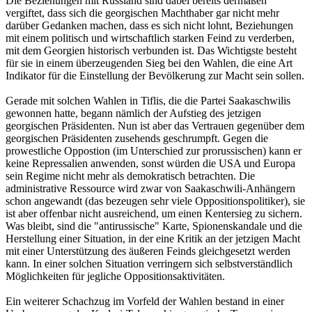
Die Beziehungen mit Russland sind dabei bereits dermaßen
vergiftet, dass sich die georgischen Machthaber gar nicht mehr
darüber Gedanken machen, dass es sich nicht lohnt, Beziehungen
mit einem politisch und wirtschaftlich starken Feind zu verderben,
mit dem Georgien historisch verbunden ist. Das Wichtigste besteht
für sie in einem überzeugenden Sieg bei den Wahlen, die eine Art
Indikator für die Einstellung der Bevölkerung zur Macht sein sollen.
Gerade mit solchen Wahlen in Tiflis, die die Partei Saakaschwilis
gewonnen hatte, begann nämlich der Aufstieg des jetzigen
georgischen Präsidenten. Nun ist aber das Vertrauen gegenüber dem
georgischen Präsidenten zusehends geschrumpft. Gegen die
prowestliche Oppostion (im Unterschied zur prorussischen) kann er
keine Repressalien anwenden, sonst würden die USA und Europa
sein Regime nicht mehr als demokratisch betrachten. Die
administrative Ressource wird zwar von Saakaschwili-Anhängern
schon angewandt (das bezeugen sehr viele Oppositionspolitiker), sie
ist aber offenbar nicht ausreichend, um einen Kentersieg zu sichern.
Was bleibt, sind die "antirussische" Karte, Spionenskandale und die
Herstellung einer Situation, in der eine Kritik an der jetzigen Macht
mit einer Unterstützung des äußeren Feinds gleichgesetzt werden
kann. In einer solchen Situation verringern sich selbstverständlich
Möglichkeiten für jegliche Oppositionsaktivitäten.
Ein weiterer Schachzug im Vorfeld der Wahlen bestand in einer