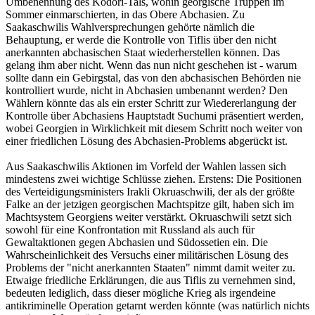
Umbenennung des Kodori-Tals, wohin georgische Truppen im
Sommer einmarschierten, in das Obere Abchasien. Zu
Saakaschwilis Wahlversprechungen gehörte nämlich die
Behauptung, er werde die Kontrolle von Tiflis über den nicht
anerkannten abchasischen Staat wiederherstellen können. Das
gelang ihm aber nicht. Wenn das nun nicht geschehen ist - warum
sollte dann ein Gebirgstal, das von den abchasischen Behörden nie
kontrolliert wurde, nicht in Abchasien umbenannt werden? Den
Wählern könnte das als ein erster Schritt zur Wiedererlangung der
Kontrolle über Abchasiens Hauptstadt Suchumi präsentiert werden,
wobei Georgien in Wirklichkeit mit diesem Schritt noch weiter von
einer friedlichen Lösung des Abchasien-Problems abgerückt ist.
Aus Saakaschwilis Aktionen im Vorfeld der Wahlen lassen sich
mindestens zwei wichtige Schlüsse ziehen. Erstens: Die Positionen
des Verteidigungsministers Irakli Okruaschwili, der als der größte
Falke an der jetzigen georgischen Machtspitze gilt, haben sich im
Machtsystem Georgiens weiter verstärkt. Okruaschwili setzt sich
sowohl für eine Konfrontation mit Russland als auch für
Gewaltaktionen gegen Abchasien und Südossetien ein. Die
Wahrscheinlichkeit des Versuchs einer militärischen Lösung des
Problems der "nicht anerkannten Staaten" nimmt damit weiter zu.
Etwaige friedliche Erklärungen, die aus Tiflis zu vernehmen sind,
bedeuten lediglich, dass dieser mögliche Krieg als irgendeine
antikriminelle Operation getarnt werden könnte (was natürlich nichts