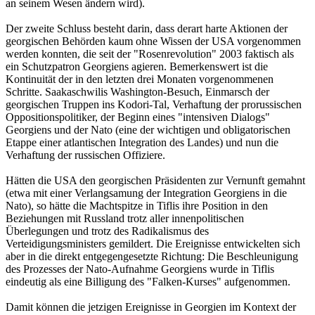
an seinem Wesen ändern wird).
Der zweite Schluss besteht darin, dass derart harte Aktionen der
georgischen Behörden kaum ohne Wissen der USA vorgenommen
werden konnten, die seit der "Rosenrevolution" 2003 faktisch als
ein Schutzpatron Georgiens agieren. Bemerkenswert ist die
Kontinuität der in den letzten drei Monaten vorgenommenen
Schritte. Saakaschwilis Washington-Besuch, Einmarsch der
georgischen Truppen ins Kodori-Tal, Verhaftung der prorussischen
Oppositionspolitiker, der Beginn eines "intensiven Dialogs"
Georgiens und der Nato (eine der wichtigen und obligatorischen
Etappe einer atlantischen Integration des Landes) und nun die
Verhaftung der russischen Offiziere.
Hätten die USA den georgischen Präsidenten zur Vernunft gemahnt
(etwa mit einer Verlangsamung der Integration Georgiens in die
Nato), so hätte die Machtspitze in Tiflis ihre Position in den
Beziehungen mit Russland trotz aller innenpolitischen
Überlegungen und trotz des Radikalismus des
Verteidigungsministers gemildert. Die Ereignisse entwickelten sich
aber in die direkt entgegengesetzte Richtung: Die Beschleunigung
des Prozesses der Nato-Aufnahme Georgiens wurde in Tiflis
eindeutig als eine Billigung des "Falken-Kurses" aufgenommen.
Damit können die jetzigen Ereignisse in Georgien im Kontext der