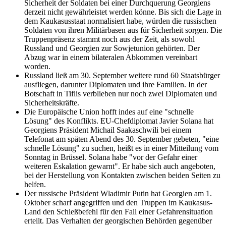
Sicherheit der Soldaten bei einer Durchquerung Georgiens
derzeit nicht gewährleistet werden könne. Bis sich die Lage in
dem Kaukasusstaat normalisiert habe, würden die russischen
Soldaten von ihren Militärbasen aus für Sicherheit sorgen. Die
Truppenpräsenz stammt noch aus der Zeit, als sowohl
Russland und Georgien zur Sowjetunion gehörten. Der
Abzug war in einem bilateralen Abkommen vereinbart
worden.
Russland ließ am 30. September weitere rund 60 Staatsbürger
ausfliegen, darunter Diplomaten und ihre Familien. In der
Botschaft in Tiflis verblieben nur noch zwei Diplomaten und
Sicherheitskräfte.
Die Europäische Union hofft indes auf eine "schnelle
Lösung" des Konflikts. EU-Chefdiplomat Javier Solana hat
Georgiens Präsident Michail Saakaschwili bei einem
Telefonat am späten Abend des 30. September gebeten, "eine
schnelle Lösung" zu suchen, heißt es in einer Mitteilung vom
Sonntag in Brüssel. Solana habe "vor der Gefahr einer
weiteren Eskalation gewarnt". Er habe sich auch angeboten,
bei der Herstellung von Kontakten zwischen beiden Seiten zu
helfen.
Der russische Präsident Wladimir Putin hat Georgien am 1.
Oktober scharf angegriffen und den Truppen im Kaukasus-
Land den Schießbefehl für den Fall einer Gefahrensituation
erteilt. Das Verhalten der georgischen Behörden gegenüber