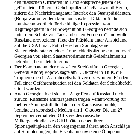
den russischen Offizieren im Land entspreche jenem des
gefürchteten früheren Geheimpolizei-Chefs Lawrenti Berija,
zitierte die Nachrichtenagentur Interfax den Staatspräsidenten.
(Berija war unter dem kommunistischen Diktator Stalin
hauptverantwortlich für die blutige Repression von
Regimegegnern in der Sowjetunion.) Georgien befinde sich
unter dem Schutz von "ausländischen Förderern" und wolle
Russland provozieren, fügte der Präsident unter Anspielung
auf die USA hinzu. Putin berief am Sonntag seine
Sicherheitsberater zu einer Dringlichkeitssitzung ein und warf
Georgien vor, einen Staatsterrorismus mit Geiselnahmen zu
betreiben, berichtete Interfax.
Der Kommandant der russischen Streitkräfte in Georgien,
General Andrej Popow, sagte am 1. Oktober in Tiflis, die
Truppen seien in Alarmbereitschaft versetzt worden. Für den
Fall einer Gefahrensituation sei den Soldaten der Schießbefehl
erteilt worden.
Auch Georgien hielt sich mit Angriffen auf Russland nicht
zurück. Russische Militäragenten trügen Verantwortung für
mehrere Sprengstoffattentate in der Kaukasusrepublik,
berichteten georgische Medien am 1. Oktober. Die am 27.
September verhafteten Offiziere des russischen
Militärgeheimdienstes GRU hätten neben ihrer
Spionagetätigkeit in den vergangenen Jahren auch Anschläge
auf Stromleitungen, die Eisenbahn sowie eine Ölpipeline