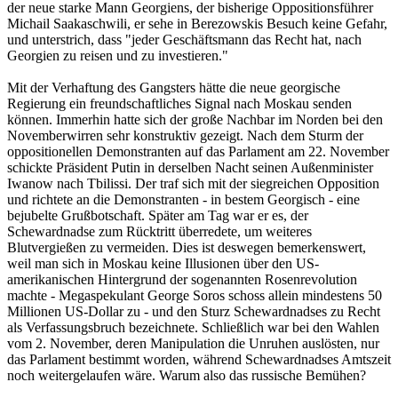
der neue starke Mann Georgiens, der bisherige Oppositionsführer
Michail Saakaschwili, er sehe in Berezowskis Besuch keine Gefahr,
und unterstrich, dass "jeder Geschäftsmann das Recht hat, nach
Georgien zu reisen und zu investieren."
Mit der Verhaftung des Gangsters hätte die neue georgische
Regierung ein freundschaftliches Signal nach Moskau senden
können. Immerhin hatte sich der große Nachbar im Norden bei den
Novemberwirren sehr konstruktiv gezeigt. Nach dem Sturm der
oppositionellen Demonstranten auf das Parlament am 22. November
schickte Präsident Putin in derselben Nacht seinen Außenminister
Iwanow nach Tbilissi. Der traf sich mit der siegreichen Opposition
und richtete an die Demonstranten - in bestem Georgisch - eine
bejubelte Grußbotschaft. Später am Tag war er es, der
Schewardnadse zum Rücktritt überredete, um weiteres
Blutvergießen zu vermeiden. Dies ist deswegen bemerkenswert,
weil man sich in Moskau keine Illusionen über den US-
amerikanischen Hintergrund der sogenannten Rosenrevolution
machte - Megaspekulant George Soros schoss allein mindestens 50
Millionen US-Dollar zu - und den Sturz Schewardnadses zu Recht
als Verfassungsbruch bezeichnete. Schließlich war bei den Wahlen
vom 2. November, deren Manipulation die Unruhen auslösten, nur
das Parlament bestimmt worden, während Schewardnadses Amtszeit
noch weitergelaufen wäre. Warum also das russische Bemühen?