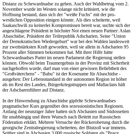
Distanz zu Schewardnadse zu gehen. Auch der Wahlbetrug vom 2.
November wurde im Westen solange nicht kritisiert, wie die
Hoffnung bestand, dass sich der "weiße Fuchs" mit der pro-
westlichen Opposition einigen könnte. Als dies scheiterte, weil
Saakaschwili zu keinerlei Kompromissen bereit war, suchte sich der
angeschlagene Präsident in höchster Not einen neuen Partner: Aslan
Abaschidse, Präsident der Teilrepublik Adscharien. Seine "Union
der Demokratischen Wiedergeburt" war bei den Wahlen landesweit
zur zweitstärksten Kraft geworden, weil sie allein in Adscharien 95
Prozent aller Stimmen bekommen hat. Mit ihrer Hilfe hätte
Schewardnadses Partei im neuen Parlament die Regierung stellen
können. Obwohl beim Traumergebnis in der Provinz mit Sicherheit
nachgeholfen wurde, darf man von einer gewissen Beliebtheit des
"Großväterchens" - "Babu" ist der Kosename für Abaschidse -
ausgehen: Der Lebensstandard in der autonomen Region ist höher
als im Rest des Landes, Bürgerkriegstruppen und Mafiaclans hält
der Adscharenführer auf Distanz.
In der Hinwendung zu Abaschidse gipfelte Schewardnadses
pragmatischer Kurs gegenüber den sezessionistischen Regionen.
Anfang der neunziger Jahre hatten sich Abchasien und Südossetien
für unabhängig und ihren Wunsch nach Beitritt zur Russischen
Föderation erklärt. Mehrere Versuche der Rückeroberung durch die
georgische Zentralregierung scheiterten, der Blutzoll war immens.
Seither sind in Abchasien 3.000 russische Soldaten als "Peace