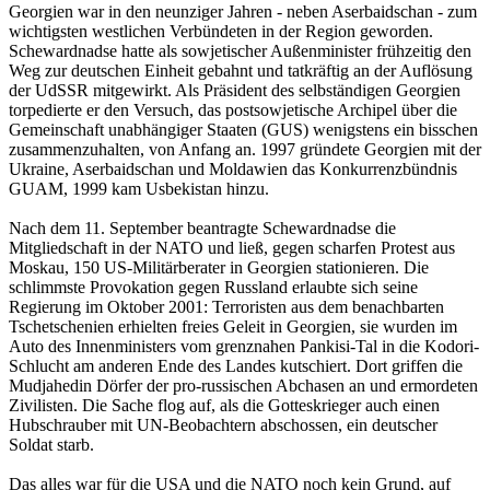
Georgien war in den neunziger Jahren - neben Aserbaidschan - zum
wichtigsten westlichen Verbündeten in der Region geworden.
Schewardnadse hatte als sowjetischer Außenminister frühzeitig den
Weg zur deutschen Einheit gebahnt und tatkräftig an der Auflösung
der UdSSR mitgewirkt. Als Präsident des selbständigen Georgien
torpedierte er den Versuch, das postsowjetische Archipel über die
Gemeinschaft unabhängiger Staaten (GUS) wenigstens ein bisschen
zusammenzuhalten, von Anfang an. 1997 gründete Georgien mit der
Ukraine, Aserbaidschan und Moldawien das Konkurrenzbündnis
GUAM, 1999 kam Usbekistan hinzu.
Nach dem 11. September beantragte Schewardnadse die
Mitgliedschaft in der NATO und ließ, gegen scharfen Protest aus
Moskau, 150 US-Militärberater in Georgien stationieren. Die
schlimmste Provokation gegen Russland erlaubte sich seine
Regierung im Oktober 2001: Terroristen aus dem benachbarten
Tschetschenien erhielten freies Geleit in Georgien, sie wurden im
Auto des Innenministers vom grenznahen Pankisi-Tal in die Kodori-
Schlucht am anderen Ende des Landes kutschiert. Dort griffen die
Mudjahedin Dörfer der pro-russischen Abchasen an und ermordeten
Zivilisten. Die Sache flog auf, als die Gotteskrieger auch einen
Hubschrauber mit UN-Beobachtern abschossen, ein deutscher
Soldat starb.
Das alles war für die USA und die NATO noch kein Grund, auf