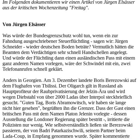
Im Folgenden dokumentieren wir einen Artikel von Jürgen Elsässer
aus der kritischen Wochenzeitung "Freitag".
Von Jürgen Elsässer
Was würde der Bundesgrenzschutz wohl tun, wenn ein zur
Fahndung ausgeschriebener Steuerflüchtling - sagen wir: Jürgen
Schneider - wieder deutschen Boden beträte? Vermutlich hätten die
Beamten dem Verdächtigen sehr schnell Handschellen angelegt.
Und würde der Flüchtling dann einen ausländischen Pass mit einem
ganz anderen Namen vorlegen, wäre der Schwindel mit ein, zwei
Telefonanrufen schnell geklärt.
Anders in Georgien. Am 3. Dezember landete Boris Berezowski auf
dem Flughafen von Tbilissi. Der Oligarch gilt in Russland als
Hauptprofiteur der Raubprivatisierung der Jelzin-Ära und wird
wegen Diebstahl von über 2000 Ladas über Interpol steckbrieflich
gesucht. "Guten Tag, Boris Abramowitsch, wir haben sie lange
nicht hier gesehen", begrüßten ihn die Grenzer. Dass der Gast einen
britischen Pass mit dem Namen Platon Jelenin vorlegte - dessen
Ausstellung die Londoner Regierung später bestritt -, irritierte die
Polizisten nur wenig. Wie selbstverständlich ließen sie Berezowski
passieren, der von Badri Patarkazischwili, seinem Partner beim
Lada-Coup, in Empfang genommen wurde. Später kommentierte