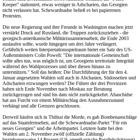
Keeper" stationiert, etwas weniger in Adscharien, das Georgien
nicht verlassen hat. Schewardnadse beließ es bei papierenen
Protesten.
Die neue Regierung und ihre Freunde in Washington machen jetzt
verstärkt Druck auf Russland, die Truppen zurückzuziehen - die
georgisch-amerikanische Militärzusammenarbeit, die Ende 2003
auslaufen sollte, wurde hingegen um drei Jahre verlängert.
Gefährlich weiten Interpretationsspielraum bietet ein Satz des US-
Außenministers Colin Powell: "Die internationale Gemeinschaft
sollte alles tun, was möglich ist, um Georgiens territoriale Integrität
während des Wahlprozesses und über diesen hinaus zu
unterstützen." Soll das heißen: Die Durchführung der für den 4.
Januar angesetzten Wahlen soll auch in Abchasien, Südossetien und
Adscharien erzwungen werden? Die Führer der drei Provinzen
haben sich Ende November nach Moskau zur Beratung
zurückgezogen und sind bis dato nicht zurückgekehrt. Abaschidse
hat aus Furcht vor einem Militärschlag den Ausnahmezustand
verhängt und alle Grenzen geschlossen.
Derweil häufen sich in Tbilissi die Morde, es gab Bombenanschläge
auf das Staatsfernsehen, auf die Schewardnadse-Partei "Für ein
neues Georgien" und die Arbeitspartei. Letztere hatte bei den
Wahlen am 2. November zwölf (offizielle Zählung)
beziehungsweise 14 Prozent (US-amerikanische Parallelschätzung)