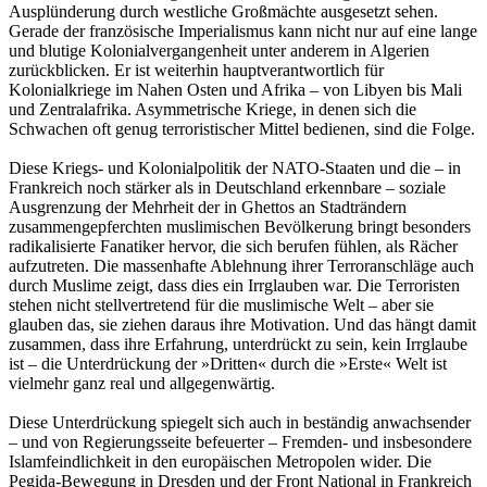
Ausplünderung durch westliche Großmächte ausgesetzt sehen.
Gerade der französische Imperialismus kann nicht nur auf eine lange
und blutige Kolonialvergangenheit unter anderem in Algerien
zurückblicken. Er ist weiterhin hauptverantwortlich für
Kolonialkriege im Nahen Osten und Afrika – von Libyen bis Mali
und Zentralafrika. Asymmetrische Kriege, in denen sich die
Schwachen oft genug terroristischer Mittel bedienen, sind die Folge.
Diese Kriegs- und Kolonialpolitik der NATO-Staaten und die – in
Frankreich noch stärker als in Deutschland erkennbare – soziale
Ausgrenzung der Mehrheit der in Ghettos an Stadträndern
zusammengepferchten muslimischen Bevölkerung bringt besonders
radikalisierte Fanatiker hervor, die sich berufen fühlen, als Rächer
aufzutreten. Die massenhafte Ablehnung ihrer Terroranschläge auch
durch Muslime zeigt, dass dies ein Irrglauben war. Die Terroristen
stehen nicht stellvertretend für die muslimische Welt – aber sie
glauben das, sie ziehen daraus ihre Motivation. Und das hängt damit
zusammen, dass ihre Erfahrung, unterdrückt zu sein, kein Irrglaube
ist – die Unterdrückung der »Dritten« durch die »Erste« Welt ist
vielmehr ganz real und allgegenwärtig.
Diese Unterdrückung spiegelt sich auch in beständig anwachsender
– und von Regierungsseite befeuerter – Fremden- und insbesondere
Islamfeindlichkeit in den europäischen Metropolen wider. Die
Pegida-Bewegung in Dresden und der Front National in Frankreich