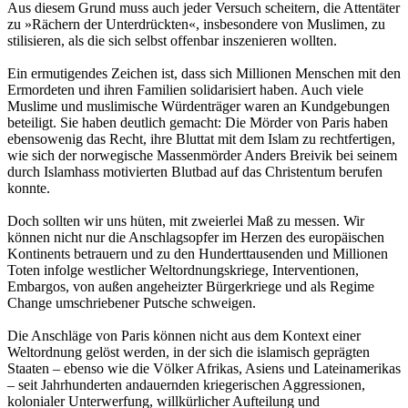
Aus diesem Grund muss auch jeder Versuch scheitern, die Attentäter
zu »Rächern der Unterdrückten«, insbesondere von Muslimen, zu
stilisieren, als die sich selbst offenbar inszenieren wollten.
Ein ermutigendes Zeichen ist, dass sich Millionen Menschen mit den
Ermordeten und ihren Familien solidarisiert haben. Auch viele
Muslime und muslimische Würdenträger waren an Kundgebungen
beteiligt. Sie haben deutlich gemacht: Die Mörder von Paris haben
ebensowenig das Recht, ihre Bluttat mit dem Islam zu rechtfertigen,
wie sich der norwegische Massenmörder Anders Breivik bei seinem
durch Islamhass motivierten Blutbad auf das Christentum berufen
konnte.
Doch sollten wir uns hüten, mit zweierlei Maß zu messen. Wir
können nicht nur die Anschlagsopfer im Herzen des europäischen
Kontinents betrauern und zu den Hunderttausenden und Millionen
Toten infolge westlicher Weltordnungskriege, Interventionen,
Embargos, von außen angeheizter Bürgerkriege und als Regime
Change umschriebener Putsche schweigen.
Die Anschläge von Paris können nicht aus dem Kontext einer
Weltordnung gelöst werden, in der sich die islamisch geprägten
Staaten – ebenso wie die Völker Afrikas, Asiens und Lateinamerikas
– seit Jahrhunderten andauernden kriegerischen Aggressionen,
kolonialer Unterwerfung, willkürlicher Aufteilung und