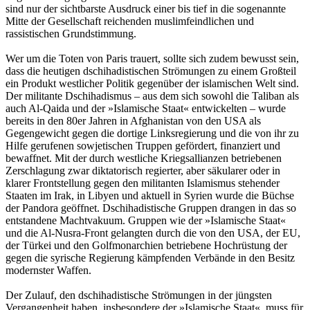
sind nur der sichtbarste Ausdruck einer bis tief in die sogenannte
Mitte der Gesellschaft reichenden muslimfeindlichen und
rassistischen Grundstimmung.
Wer um die Toten von Paris trauert, sollte sich zudem bewusst sein,
dass die heutigen dschihadistischen Strömungen zu einem Großteil
ein Produkt westlicher Politik gegenüber der islamischen Welt sind.
Der militante Dschihadismus – aus dem sich sowohl die Taliban als
auch Al-Qaida und der »Islamische Staat« entwickelten – wurde
bereits in den 80er Jahren in Afghanistan von den USA als
Gegengewicht gegen die dortige Linksregierung und die von ihr zu
Hilfe gerufenen sowjetischen Truppen gefördert, finanziert und
bewaffnet. Mit der durch westliche Kriegsallianzen betriebenen
Zerschlagung zwar diktatorisch regierter, aber säkularer oder in
klarer Frontstellung gegen den militanten Islamismus stehender
Staaten im Irak, in Libyen und aktuell in Syrien wurde die Büchse
der Pandora geöffnet. Dschihadistische Gruppen drangen in das so
entstandene Machtvakuum. Gruppen wie der »Islamische Staat«
und die Al-Nusra-Front gelangten durch die von den USA, der EU,
der Türkei und den Golfmonarchien betriebene Hochrüstung der
gegen die syrische Regierung kämpfenden Verbände in den Besitz
modernster Waffen.
Der Zulauf, den dschihadistische Strömungen in der jüngsten
Vergangenheit haben, insbesondere der »Islamische Staat«, muss für