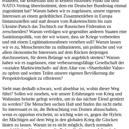
erlauben, die keinesfalls und in keinem einzelnen Punkt mit dem
NATO-Vertrag übereinstimmt, dem ein Deutscher Bundestag einmal
zugestimmt hat? Warum haben wir es zugelassen, unsere eigenen
Interessen an einem gedeihlichen Zusammenleben in Europa
hintanzustellen und statt dessen vom Raketenschirm bis zum
Ukraine-Putsch das Tischtuch zur Russischen Föderation zu
zerschneiden? Warum verfolgen wir gegenüber anderen Staaten eine
Sanktionspolitik, von der wir wissen, dass sie Kriege vorbereiten
und mit einem Legitimationsrahmen versehen soll? Warum lassen
wir es zu, Menschenrechte zu militarisieren, um politische und vor
allem ökonomische Interessen auf dem Rücken derjenigen
durchzusetzen, für deren Belange wir angeblich streiten? Warum
haben wir es zugelassen, eine verbesserungsfähige Gesellschaft der
»sozialen Marktwirtschaft« auf dem Altar von »Shareholder Value«
zu opfern und weiten Teilen unserer eigenen Bevölkerung die
Perspektivlosigkeit zu offerieren?
Sieht man deshalb schwarz, weil absehbar ist, wohin dieser Weg
führt? Sollen wir zusehen, wie unsere Erfahrungen von Krieg und
Wahnsinn beiseite gefegt werden, um in das nächste Elend gestürzt
zu werden? Die Menschen suchen Halt und finden ihn nicht mehr.
So interessant es ist, die Beleuchtung von Domen abzuschalten,
wenn es opportun erscheint, so wichtig wäre es, gegen die Hybris
der Mächtigen auf dem Weg in den globalen Krieg die Glocken
läuten zu lassen. Warum ist es nicht möglich, durch normales