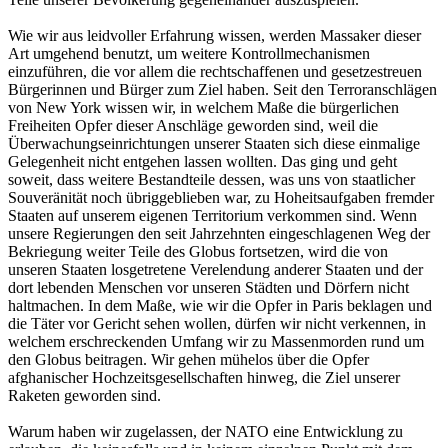
Wie wir aus leidvoller Erfahrung wissen, werden Massaker dieser
Art umgehend benutzt, um weitere Kontrollmechanismen
einzuführen, die vor allem die rechtschaffenen und gesetzestreuen
Bürgerinnen und Bürger zum Ziel haben. Seit den Terroranschlägen
von New York wissen wir, in welchem Maße die bürgerlichen
Freiheiten Opfer dieser Anschläge geworden sind, weil die
Überwachungseinrichtungen unserer Staaten sich diese einmalige
Gelegenheit nicht entgehen lassen wollten. Das ging und geht
soweit, dass weitere Bestandteile dessen, was uns von staatlicher
Souveränität noch übriggeblieben war, zu Hoheitsaufgaben fremder
Staaten auf unserem eigenen Territorium verkommen sind. Wenn
unsere Regierungen den seit Jahrzehnten eingeschlagenen Weg der
Bekriegung weiter Teile des Globus fortsetzen, wird die von
unseren Staaten losgetretene Verelendung anderer Staaten und der
dort lebenden Menschen vor unseren Städten und Dörfern nicht
haltmachen. In dem Maße, wie wir die Opfer in Paris beklagen und
die Täter vor Gericht sehen wollen, dürfen wir nicht verkennen, in
welchem erschreckenden Umfang wir zu Massenmorden rund um
den Globus beitragen. Wir gehen mühelos über die Opfer
afghanischer Hochzeitsgesellschaften hinweg, die Ziel unserer
Raketen geworden sind.
Warum haben wir zugelassen, der NATO eine Entwicklung zu