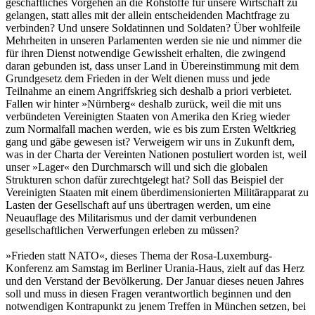
geschäftliches Vorgehen an die Rohstoffe für unsere Wirtschaft zu
gelangen, statt alles mit der allein entscheidenden Machtfrage zu
verbinden? Und unsere Soldatinnen und Soldaten? Über wohlfeile
Mehrheiten in unseren Parlamenten werden sie nie und nimmer die
für ihren Dienst notwendige Gewissheit erhalten, die zwingend
daran gebunden ist, dass unser Land in Übereinstimmung mit dem
Grundgesetz dem Frieden in der Welt dienen muss und jede
Teilnahme an einem Angriffskrieg sich deshalb a priori verbietet.
Fallen wir hinter »Nürnberg« deshalb zurück, weil die mit uns
verbündeten Vereinigten Staaten von Amerika den Krieg wieder
zum Normalfall machen werden, wie es bis zum Ersten Weltkrieg
gang und gäbe gewesen ist? Verweigern wir uns in Zukunft dem,
was in der Charta der Vereinten Nationen postuliert worden ist, weil
unser »Lager« den Durchmarsch will und sich die globalen
Strukturen schon dafür zurechtgelegt hat? Soll das Beispiel der
Vereinigten Staaten mit einem überdimensionierten Militärapparat zu
Lasten der Gesellschaft auf uns übertragen werden, um eine
Neuauflage des Militarismus und der damit verbundenen
gesellschaftlichen Verwerfungen erleben zu müssen?
»Frieden statt NATO«, dieses Thema der Rosa-Luxemburg-
Konferenz am Samstag im Berliner Urania-Haus, zielt auf das Herz
und den Verstand der Bevölkerung. Der Januar dieses neuen Jahres
soll und muss in diesen Fragen verantwortlich beginnen und den
notwendigen Kontrapunkt zu jenem Treffen in München setzen, bei