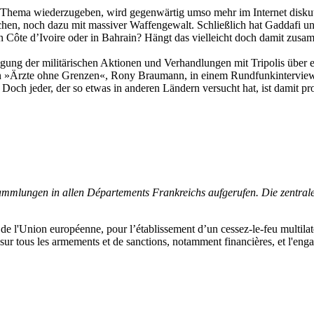
Thema wiederzugeben, wird gegenwärtig umso mehr im Internet diskutiert
hen, noch dazu mit massiver Waffengewalt. Schließlich hat Gaddafi uns n
 Côte d’Ivoire oder in Bahrain? Hängt das vielleicht doch damit zusam
igung der militärischen Aktionen und Verhandlungen mit Tripolis über ei
ion »Ärzte ohne Grenzen«, Rony Braumann, in einem Rundfunkinterview 
Doch jeder, der so etwas in anderen Ländern versucht hat, ist damit pro
ammlungen in allen Départements Frankreichs aufgerufen. Die zentral
 de l'Union européenne, pour l’établissement d’un cessez-le-feu multilat
 sur tous les armements et de sanctions, notamment financières, et l'eng