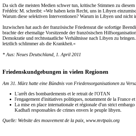
Da sich die meisten Medien schwer tun, kritische Stimmen zu diesem 
Frédéric M. schreibt: »Wir haben kein Recht, uns in Libyen einzumisc
Warum diese selektiven Interventionen? Warum in Libyen und nicht in
Inzwischen hat auch der französische Friedensrat die sofortige Beend
brachte der ehemalige Vorsitzende der französischen Hilfsorganisat
Demokratie und rechtsstaatliche Verhältnisse nach Libyen zu bringen. 
letztlich schlimmer als die Krankheit.«
* Aus: Neues Deutschland, 1. April 2011
Friedenskundgebungen in vielen Regionen
Am 31. März hatte eine Bündnis von Friedensorganisationen zu Vers
L'arrêt des bombardements et le retrait de l'OTAN
l'engagement d'initiatives politiques, notamment de la France et
La mise en place internationale et régionale d'un strict embargo
Kadhafi responsables de crimes envers le peuple libyen.
Quelle: Website des mouvement de la paix, www.mvtpaix.org