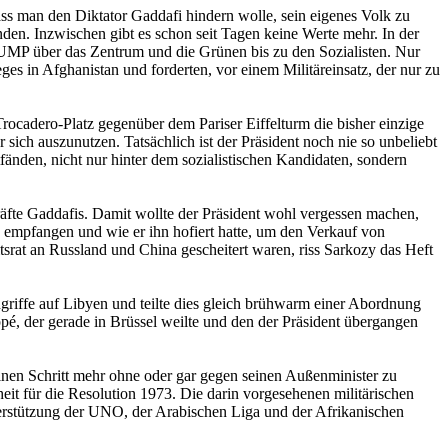
ass man den Diktator Gaddafi hindern wolle, sein eigenes Volk zu
den. Inzwischen gibt es schon seit Tagen keine Werte mehr. In der
i UMP über das Zentrum und die Grünen bis zu den Sozialisten. Nur
s in Afghanistan und forderten, vor einem Militäreinsatz, der nur zu
rocadero-Platz gegenüber dem Pariser Eiffelturm die bisher einzige
sich auszunutzen. Tatsächlich ist der Präsident noch nie so unbeliebt
änden, nicht nur hinter dem sozialistischen Kandidaten, sondern
räfte Gaddafis. Damit wollte der Präsident wohl vergessen machen,
 empfangen und wie er ihn hofiert hatte, um den Verkauf von
t an Russland und China gescheitert waren, riss Sarkozy das Heft
griffe auf Libyen und teilte dies gleich brühwarm einer Abordnung
pé, der gerade in Brüssel weilte und den der Präsident übergangen
inen Schritt mehr ohne oder gar gegen seinen Außenminister zu
eit für die Resolution 1973. Die darin vorgesehenen militärischen
stützung der UNO, der Arabischen Liga und der Afrikanischen