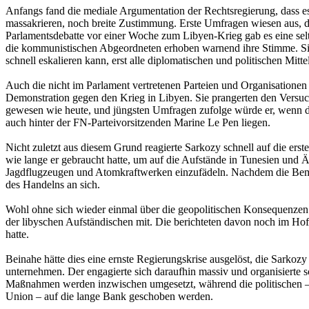
Anfangs fand die mediale Argumentation der Rechtsregierung, dass es 
massakrieren, noch breite Zustimmung. Erste Umfragen wiesen aus, da
Parlamentsdebatte vor einer Woche zum Libyen-Krieg gab es eine selt
die kommunistischen Abgeordneten erhoben warnend ihre Stimme. Sie v
schnell eskalieren kann, erst alle diplomatischen und politischen Mit
Auch die nicht im Parlament vertretenen Parteien und Organisationen 
Demonstration gegen den Krieg in Libyen. Sie prangerten den Versuch S
gewesen wie heute, und jüngsten Umfragen zufolge würde er, wenn die
auch hinter der FN-Parteivorsitzenden Marine Le Pen liegen.
Nicht zuletzt aus diesem Grund reagierte Sarkozy schnell auf die ers
wie lange er gebraucht hatte, um auf die Aufstände in Tunesien und 
Jagdflugzeugen und Atomkraftwerken einzufädeln. Nachdem die Bemü
des Handelns an sich.
Wohl ohne sich wieder einmal über die geopolitischen Konsequenzen s
der libyschen Aufständischen mit. Die berichteten davon noch im Hof
hatte.
Beinahe hätte dies eine ernste Regierungskrise ausgelöst, die Sarko
unternehmen. Der engagierte sich daraufhin massiv und organisierte s
Maßnahmen werden inzwischen umgesetzt, während die politischen –
Union – auf die lange Bank geschoben werden.