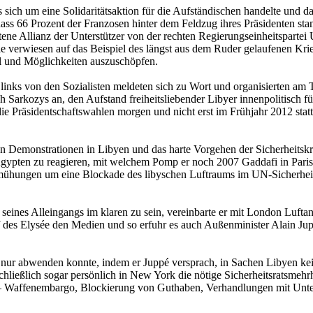
sich um eine Solidaritätsaktion für die Aufständischen handelte und d
ss 66 Prozent der Franzosen hinter dem Feldzug ihres Präsidenten stan
ene Allianz der Unterstützer von der rechten Regierungseinheitsparte
erwiesen auf das Beispiel des längst aus dem Ruder gelaufenen Kriege
tel und Möglichkeiten auszuschöpfen.
links von den Sozialisten meldeten sich zu Wort und organisierten am T
arkozys an, den Aufstand freiheitsliebender Libyer innenpolitisch für 
 Präsidentschaftswahlen morgen und nicht erst im Frühjahr 2012 stattf
ten Demonstrationen in Libyen und das harte Vorgehen der Sicherheitsk
Ägypten zu reagieren, mit welchem Pomp er noch 2007 Gaddafi in Paris
hungen um eine Blockade des libyschen Luftraums im UN-Sicherheitsra
eines Alleingangs im klaren zu sein, vereinbarte er mit London Luftan
 des Elysée den Medien und so erfuhr es auch Außenminister Alain Jup
zy nur abwenden konnte, indem er Juppé versprach, in Sachen Libyen ke
chließlich sogar persönlich in New York die nötige Sicherheitsratsmehrh
 Waffenembargo, Blockierung von Guthaben, Verhandlungen mit Unter