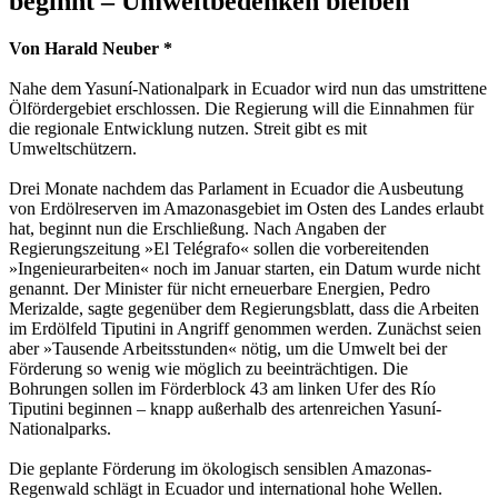
beginnt – Umweltbedenken bleiben
Von Harald Neuber *
Nahe dem Yasuní-Nationalpark in Ecuador wird nun das umstrittene
Ölfördergebiet erschlossen. Die Regierung will die Einnahmen für
die regionale Entwicklung nutzen. Streit gibt es mit
Umweltschützern.
Drei Monate nachdem das Parlament in Ecuador die Ausbeutung
von Erdölreserven im Amazonasgebiet im Osten des Landes erlaubt
hat, beginnt nun die Erschließung. Nach Angaben der
Regierungszeitung »El Telégrafo« sollen die vorbereitenden
»Ingenieurarbeiten« noch im Januar starten, ein Datum wurde nicht
genannt. Der Minister für nicht erneuerbare Energien, Pedro
Merizalde, sagte gegenüber dem Regierungsblatt, dass die Arbeiten
im Erdölfeld Tiputini in Angriff genommen werden. Zunächst seien
aber »Tausende Arbeitsstunden« nötig, um die Umwelt bei der
Förderung so wenig wie möglich zu beeinträchtigen. Die
Bohrungen sollen im Förderblock 43 am linken Ufer des Río
Tiputini beginnen – knapp außerhalb des artenreichen Yasuní-
Nationalparks.
Die geplante Förderung im ökologisch sensiblen Amazonas-
Regenwald schlägt in Ecuador und international hohe Wellen.