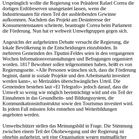
Ursprünglich wollte die Regierung von Präsident Rafael Correa die
dortigen Erdölreserven unangetastet lassen, wenn die
Industriestaaten für einen Teil der ausbleibenden Gewinne
aufkommen. Nachdem das Projekt am Desinteresse der
Konsumentenstaaten scheiterte, beantragte Correa beim Parlament
die Förderung. Nun hat er weltweit Umweltgruppen gegen sich.
Angesichts der aufgeheizten Debatte versucht die Regierung, die
lokale Bevölkerung in die Entscheidungen einzubinden. In
mehreren Gemeinden des Tiputini-Feldes seien in den vergangenen
Wochen Informationsveranstaltungen und Befragungen organisiert
worden. 1817 Bewohner sollen teilgenommen haben, heißt es von
Regierungsseite. »Alle Personen wünschen sich, dass die Förderung
beginnt, damit in soziale Projekte und den Arbeitsmarkt investiert
werden kann«, so Merizaldes überschwängliches Urteil. Die
Gemeinden bestehen laut »El Telegrafo« jedoch darauf, dass die
Umwelt so wenig wie möglich beeinträchtigt wird und ein Teil der
Einnahmen in das Gesundheits- und Bildungssystem, die
Kommunikationsinfrastruktur sowie den Tourismus investiert wird.
In jedem Fall müssten Jobs entstehen und Weiterbildungen
angeboten werden.
Umweltschützer stellen das Meinungsbild in Frage. Die Stimmung
zwischen einem Teil der Ökobewegung und der Regierung ist
ohnehin aufgeheizt, seit eine Organisation wegen mutmaßlicher