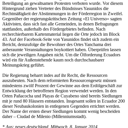
Beteiligung an gewaltsamen Protesten verboten wurde. Vor diesem
Hintergrund ziehen Vertreter des Bündnisses Yasunidos die
Rechtmäßigkeit der Abstimmungen in der Förderregion in Zweifel.
Gegenüber der regierungskritischen Zeitung »El Universo« sagten
Aktivisten, dass sich fast alle Gemeinden, in denen Befragungen
stattfanden, außerhalb des Fördergebietes befinden. Nach
recherchierbarem Kartenmaterial liegen die Orte jedoch im Block
43. Auf der Facebook-Seite von Yasunidos findet sich zudem ein
Bericht, demzufolge die Bewohner des Ortes Yanchama drei
anberaumte Veranstaltungen boykottiert haben. Überprüfen lassen
sich die jeweiligen Angaben nicht. Um die Ölforderung Ecuadors
wird ein für Außenstehende kaum noch durchschaubarer
Meinungskrieg geführt.
Die Regierung beharrt indes auf ihr Recht, die Ressourcen
auszubeuten. Nach dem reformierten Ressourcengesetz müssen
mindestens zwölf Prozent der Gewinne aus dem Erdölgeschäft zur
Entwicklung der betroffenen Region verwendet werden. In den
Orten Pañacocha und Playas de Cuyabeno sind bereits Siedlungen
mit je rund 80 Häusern entstanden. Insgesamt sollen in Ecuador 200
dieser Neubaukolonien in entlegenen Gegenden errichtet werden.
Der Name der ersten dieser Siedlungen kommt wenig bescheiden
daher – Ciudad de Milenio (Millenniumsstadt).
* Aus: neues deutschland, Mittwoch, 8. Januar 2014