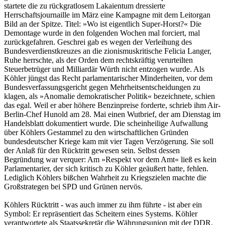
startete die zu rückgratlosem Lakaientum dressierte
Herrschaftsjournaille im März eine Kampagne mit dem Leitorgan
Bild an der Spitze. Titel: »Wo ist eigentlich Super-Horst?« Die
Demontage wurde in den folgenden Wochen mal forciert, mal
zurückgefahren. Geschrei gab es wegen der Verleihung des
Bundesverdienstkreuzes an die zionismuskritische Felicia Langer,
Ruhe herrschte, als der Orden dem rechtskräftig verurteilten
Steuerbetrüger und Milliardär Würth nicht entzogen wurde. Als
Köhler jüngst das Recht parlamentarischer Minderheiten, vor dem
Bundesverfassungsgericht gegen Mehrheitsentscheidungen zu
klagen, als »Anomalie demokratischer Politik« bezeichnete, schien
das egal. Weil er aber höhere Benzinpreise forderte, schrieb ihm Air-
Berlin-Chef ­Hunold am 28. Mai einen Wutbrief, der am Dienstag im
Handelsblatt dokumentiert wurde. Die scheinheilige Aufwallung
über Köhlers Gestammel zu den wirtschaftlichen Gründen
bundesdeutscher Kriege kam mit vier Tagen Verzögerung. Sie soll
der Anlaß für den Rücktritt gewesen sein. Selbst dessen
Begründung war verquer: Am »Respekt vor dem Amt« ließ es kein
Parlamentarier, der sich kritisch zu Köhler geäußert hatte, fehlen.
Lediglich Köhlers bißchen Wahrheit zu Kriegszielen machte die
Großstrategen bei SPD und Grünen nervös.
Köhlers Rücktritt - was auch immer zu ihm führte - ist aber ein
Symbol: Er repräsentiert das Scheitern eines Systems. Köhler
verantwortete als Staatssekretär die Währungsunion mit der DDR.