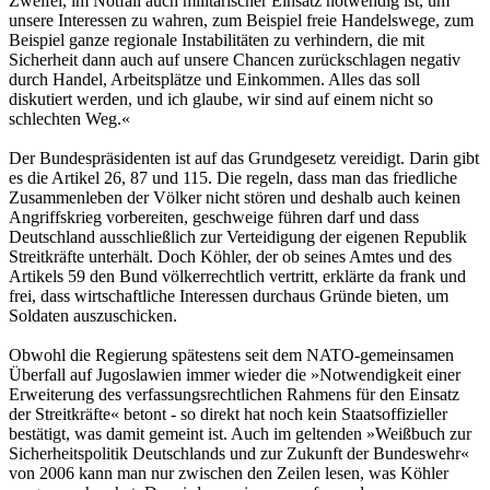
Zweifel, im Notfall auch militärischer Einsatz notwendig ist, um
unsere Interessen zu wahren, zum Beispiel freie Handelswege, zum
Beispiel ganze regionale Instabilitäten zu verhindern, die mit
Sicherheit dann auch auf unsere Chancen zurückschlagen negativ
durch Handel, Arbeitsplätze und Einkommen. Alles das soll
diskutiert werden, und ich glaube, wir sind auf einem nicht so
schlechten Weg.«
Der Bundespräsidenten ist auf das Grundgesetz vereidigt. Darin gibt
es die Artikel 26, 87 und 115. Die regeln, dass man das friedliche
Zusammenleben der Völker nicht stören und deshalb auch keinen
Angriffskrieg vorbereiten, geschweige führen darf und dass
Deutschland ausschließlich zur Verteidigung der eigenen Republik
Streitkräfte unterhält. Doch Köhler, der ob seines Amtes und des
Artikels 59 den Bund völkerrechtlich vertritt, erklärte da frank und
frei, dass wirtschaftliche Interessen durchaus Gründe bieten, um
Soldaten auszuschicken.
Obwohl die Regierung spätestens seit dem NATO-gemeinsamen
Überfall auf Jugoslawien immer wieder die »Notwendigkeit einer
Erweiterung des verfassungsrechtlichen Rahmens für den Einsatz
der Streitkräfte« betont - so direkt hat noch kein Staatsoffizieller
bestätigt, was damit gemeint ist. Auch im geltenden »Weißbuch zur
Sicherheitspolitik Deutschlands und zur Zukunft der Bundeswehr«
von 2006 kann man nur zwischen den Zeilen lesen, was Köhler