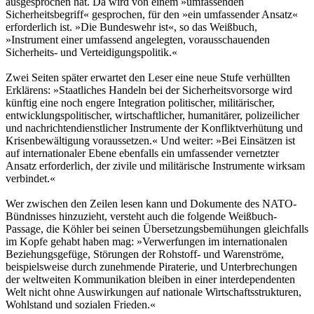
ausgesprochen hat. Da wird von einem »umfassenden
Sicherheitsbegriff« gesprochen, für den »ein umfassender Ansatz«
erforderlich ist. »Die Bundeswehr ist«, so das Weißbuch,
»Instrument einer umfassend angelegten, vorausschauenden
Sicherheits- und Verteidigungspolitik.«
Zwei Seiten später erwartet den Leser eine neue Stufe verhüllten
Erklärens: »Staatliches Handeln bei der Sicherheitsvorsorge wird
künftig eine noch engere Integration politischer, militärischer,
entwicklungspolitischer, wirtschaftlicher, humanitärer, polizeilicher
und nachrichtendienstlicher Instrumente der Konfliktverhütung und
Krisenbewältigung voraussetzen.« Und weiter: »Bei Einsätzen ist
auf internationaler Ebene ebenfalls ein umfassender vernetzter
Ansatz erforderlich, der zivile und militärische Instrumente wirksam
verbindet.«
Wer zwischen den Zeilen lesen kann und Dokumente des NATO-
Bündnisses hinzuzieht, versteht auch die folgende Weißbuch-
Passage, die Köhler bei seinen Übersetzungsbemühungen gleichfalls
im Kopfe gehabt haben mag: »Verwerfungen im internationalen
Beziehungsgefüge, Störungen der Rohstoff- und Warenströme,
beispielsweise durch zunehmende Piraterie, und Unterbrechungen
der weltweiten Kommunikation bleiben in einer interdependenten
Welt nicht ohne Auswirkungen auf nationale Wirtschaftsstrukturen,
Wohlstand und sozialen Frieden.«