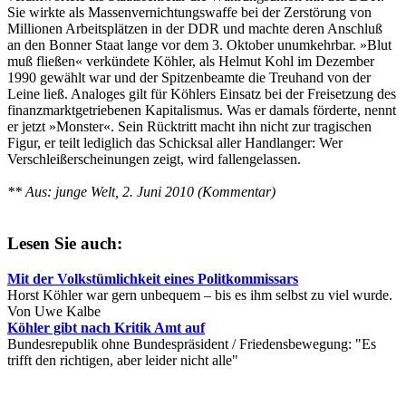
Sie wirkte als Massenvernichtungswaffe bei der Zerstörung von
Millionen Arbeitsplätzen in der DDR und machte deren Anschluß
an den Bonner Staat lange vor dem 3. Oktober unumkehrbar. »Blut
muß fließen« verkündete Köhler, als Helmut Kohl im Dezember
1990 gewählt war und der Spitzenbeamte die Treuhand von der
Leine ließ. Analoges gilt für Köhlers Einsatz bei der Freisetzung des
finanzmarktgetriebenen Kapitalismus. Was er damals förderte, nennt
er jetzt »Monster«. Sein Rücktritt macht ihn nicht zur tragischen
Figur, er teilt lediglich das Schicksal aller Handlanger: Wer
Verschleißerscheinungen zeigt, wird fallengelassen.
** Aus: junge Welt, 2. Juni 2010 (Kommentar)
Lesen Sie auch:
Mit der Volkstümlichkeit eines Politkommissars
Horst Köhler war gern unbequem – bis es ihm selbst zu viel wurde.
Von Uwe Kalbe
Köhler gibt nach Kritik Amt auf
Bundesrepublik ohne Bundespräsident / Friedensbewegung: "Es
trifft den richtigen, aber leider nicht alle"