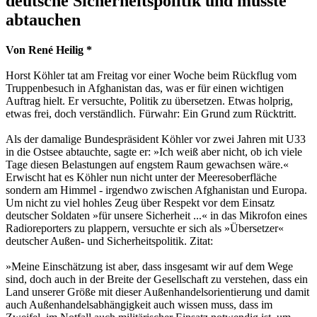
deutsche Sicherheitspolitik und musste
abtauchen
Von René Heilig *
Horst Köhler tat am Freitag vor einer Woche beim Rückflug vom
Truppenbesuch in Afghanistan das, was er für einen wichtigen
Auftrag hielt. Er versuchte, Politik zu übersetzen. Etwas holprig,
etwas frei, doch verständlich. Fürwahr: Ein Grund zum Rücktritt.
Als der damalige Bundespräsident Köhler vor zwei Jahren mit U33
in die Ostsee abtauchte, sagte er: »Ich weiß aber nicht, ob ich viele
Tage diesen Belastungen auf engstem Raum gewachsen wäre.«
Erwischt hat es Köhler nun nicht unter der Meeresoberfläche
sondern am Himmel - irgendwo zwischen Afghanistan und Europa.
Um nicht zu viel hohles Zeug über Respekt vor dem Einsatz
deutscher Soldaten »für unsere Sicherheit ...« in das Mikrofon eines
Radioreporters zu plappern, versuchte er sich als »Übersetzer«
deutscher Außen- und Sicherheitspolitik. Zitat:
»Meine Einschätzung ist aber, dass insgesamt wir auf dem Wege
sind, doch auch in der Breite der Gesellschaft zu verstehen, dass ein
Land unserer Größe mit dieser Außenhandelsorientierung und damit
auch Außenhandelsabhängigkeit auch wissen muss, dass im