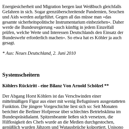
Energiesicherheit und Migration bergen laut Weißbuch gleichfalls
Gefahren in sich. Sogar grenzüberschreitende Pandemien, Seuchen
und Aids werden aufgeführt. Gegen all das müsse man »das
gesamte sicherheitspolitische Instrumentarium einbeziehen«. Daher
werde die Bundesregierung »auch künftig in jedem Einzelfall
prüfen, welche Werte und Interessen Deutschlands den Einsatz der
Bundeswehr erforderlich machen«. So etwa hat es Köhler ja auch
gesagt.
* Aus: Neues Deutschland, 2. Juni 2010
Systemscheitern
Köhlers Rücktritt - eine Bilanz Von Arnold Schölzel **
Der Abgang Horst Köhlers ist das Verschwinden einer
mittelmäßigen Figur aus einer mit wenig Befugnissen ausgestatteten
Funktion. Die jüngere Vorgeschichte liest sich so: Seit Monaten
berichtet die Berliner Hofpresse über schlechtes Betriebsklima im
Bundespräsidialamt. Spitzenbeamte ließen sich versetzen, die
Hilflosigkeit des Chefs wurde an die Medien durchgestochen,
genüßlich wurden Jähzorn und Wutausbrüche kolportiert. Unisono