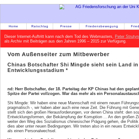
Home
Ratschlag
Presse
Friedensbewegung
Frie
Dieser Internet-Auftritt kann nach dem Tod des Webmasters,
Peter Strutyn
als Archiv mit Beiträgen aus den Jahren 1996 – 2015 zur Verfügung.
Vom Außenseiter zum Mitbewerber
Chinas Botschafter Shi Mingde sieht sein Land i
Entwicklungsstadium *
nd: Herr Botschafter, der 18. Parteitag der KP Chinas hat den gepla
Spitze der Partei vollzogen. War das mehr als ein Personalaustausc
Shi Mingde: Wir haben eine neue Mannschaft mit einem neuen Führungssti
pragmatisch -, wir haben aber auch eine neue Zeit. Die Führung mit Gener
stellt sich den großen Herausforderungen, vor denen China steht: den so
Entwicklungsformen, der Bekämpfung der Korruption ... An den großen Zi
weiter den Weg des Sozialismus chinesischer Prägung gehen, die Politik
dies aber unter neuen Bedingungen. Wir treten also in ein neues Entwic
als einen Personalwechsel.