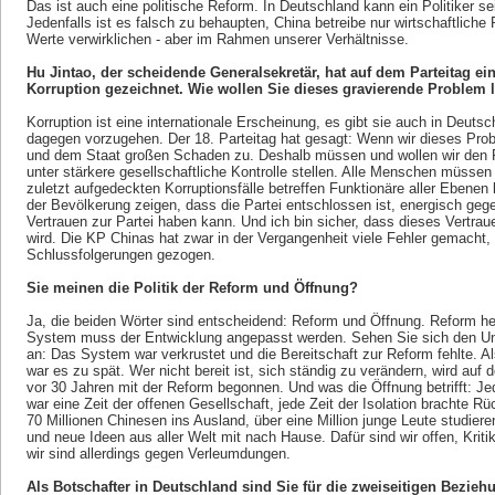
Das ist auch eine politische Reform. In Deutschland kann ein Politiker s
Jedenfalls ist es falsch zu behaupten, China betreibe nur wirtschaftliche
Werte verwirklichen - aber im Rahmen unserer Verhältnisse.
Hu Jintao, der scheidende Generalsekretär, hat auf dem Parteitag ei
Korruption gezeichnet. Wie wollen Sie dieses gravierende Problem 
Korruption ist eine internationale Erscheinung, es gibt sie auch in Deuts
dagegen vorzugehen. Der 18. Parteitag hat gesagt: Wenn wir dieses Probl
und dem Staat großen Schaden zu. Deshalb müssen und wollen wir den R
unter stärkere gesellschaftliche Kontrolle stellen. Alle Menschen müssen
zuletzt aufgedeckten Korruptionsfälle betreffen Funktionäre aller Ebenen 
der Bevölkerung zeigen, dass die Partei entschlossen ist, energisch g
Vertrauen zur Partei haben kann. Und ich bin sicher, dass dieses Vertr
wird. Die KP Chinas hat zwar in der Vergangenheit viele Fehler gemacht, s
Schlussfolgerungen gezogen.
Sie meinen die Politik der Reform und Öffnung?
Ja, die beiden Wörter sind entscheidend: Reform und Öffnung. Reform hei
System muss der Entwicklung angepasst werden. Sehen Sie sich den Un
an: Das System war verkrustet und die Bereitschaft zur Reform fehlte. A
war es zu spät. Wer nicht bereit ist, sich ständig zu verändern, wird auf 
vor 30 Jahren mit der Reform begonnen. Und was die Öffnung betrifft: Je
war eine Zeit der offenen Gesellschaft, jede Zeit der Isolation brachte Rü
70 Millionen Chinesen ins Ausland, über eine Million junge Leute studier
und neue Ideen aus aller Welt mit nach Hause. Dafür sind wir offen, Krit
wir sind allerdings gegen Verleumdungen.
Als Botschafter in Deutschland sind Sie für die zweiseitigen Bezieh