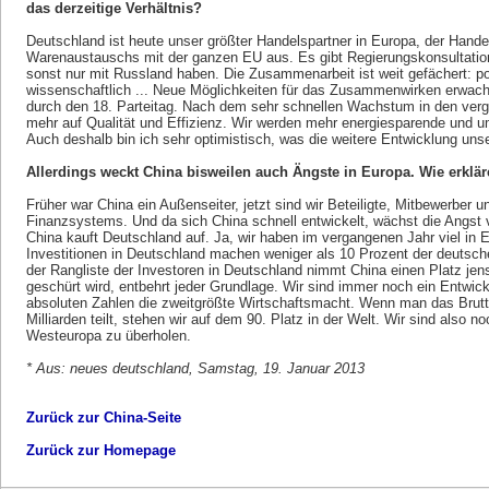
das derzeitige Verhältnis?
Deutschland ist heute unser größter Handelspartner in Europa, der Handel
Warenaustauschs mit der ganzen EU aus. Es gibt Regierungskonsultation
sonst nur mit Russland haben. Die Zusammenarbeit ist weit gefächert: polit
wissenschaftlich ... Neue Möglichkeiten für das Zusammenwirken erwac
durch den 18. Parteitag. Nach dem sehr schnellen Wachstum in den verga
mehr auf Qualität und Effizienz. Wir werden mehr energiesparende und 
Auch deshalb bin ich sehr optimistisch, was die weitere Entwicklung unse
Allerdings weckt China bisweilen auch Ängste in Europa. Wie erklär
Früher war China ein Außenseiter, jetzt sind wir Beteiligte, Mitbewerber u
Finanzsystems. Und da sich China schnell entwickelt, wächst die Angst v
China kauft Deutschland auf. Ja, wir haben im vergangenen Jahr viel in E
Investitionen in Deutschland machen weniger als 10 Prozent der deutsche
der Rangliste der Investoren in Deutschland nimmt China einen Platz jense
geschürt wird, entbehrt jeder Grundlage. Wir sind immer noch ein Entwic
absoluten Zahlen die zweitgrößte Wirtschaftsmacht. Wenn man das Brutt
Milliarden teilt, stehen wir auf dem 90. Platz in der Welt. Wir sind also n
Westeuropa zu überholen.
* Aus: neues deutschland, Samstag, 19. Januar 2013
Zurück zur China-Seite
Zurück zur Homepage