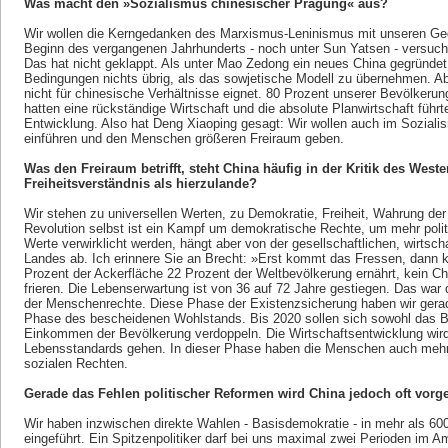
Was macht den »Sozialismus chinesischer Prägung« aus?
Wir wollen die Kerngedanken des Marxismus-Leninismus mit unseren Geg
Beginn des vergangenen Jahrhunderts - noch unter Sun Yatsen - versucht
Das hat nicht geklappt. Als unter Mao Zedong ein neues China gegründet
Bedingungen nichts übrig, als das sowjetische Modell zu übernehmen. A
nicht für chinesische Verhältnisse eignet. 80 Prozent unserer Bevölkeru
hatten eine rückständige Wirtschaft und die absolute Planwirtschaft führt
Entwicklung. Also hat Deng Xiaoping gesagt: Wir wollen auch im Soziali
einführen und den Menschen größeren Freiraum geben.
Was den Freiraum betrifft, steht China häufig in der Kritik des West
Freiheitsverständnis als hierzulande?
Wir stehen zu universellen Werten, zu Demokratie, Freiheit, Wahrung de
Revolution selbst ist ein Kampf um demokratische Rechte, um mehr politi
Werte verwirklicht werden, hängt aber von der gesellschaftlichen, wirtscha
Landes ab. Ich erinnere Sie an Brecht: »Erst kommt das Fressen, dann 
Prozent der Ackerfläche 22 Prozent der Weltbevölkerung ernährt, kein C
frieren. Die Lebenserwartung ist von 36 auf 72 Jahre gestiegen. Das war
der Menschenrechte. Diese Phase der Existenzsicherung haben wir gerade
Phase des bescheidenen Wohlstands. Bis 2020 sollen sich sowohl das Br
Einkommen der Bevölkerung verdoppeln. Die Wirtschaftsentwicklung wir
Lebensstandards gehen. In dieser Phase haben die Menschen auch mehr 
sozialen Rechten.
Gerade das Fehlen politischer Reformen wird China jedoch oft vorgeh
Wir haben inzwischen direkte Wahlen - Basisdemokratie - in mehr als 6
eingeführt. Ein Spitzenpolitiker darf bei uns maximal zwei Perioden im Am