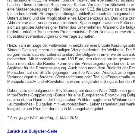
tschechischen CEZ im Westen und der inzwischen ebenfalls tschechisc
Landes. Diese baten die Bulgaren zur Kasse. Vor allem im Südwesten wa
eine Massenbewegung für die Forderung, der CEZ die Lizenz zu entziehe
falsch berechnete Strompreise kündigte schließlich auch die bulgaris
Untersuchung und die Möglichkeit eines Lizenzentzugs an. Das löste zunä
Aktienkurse aus, sondern auch bilaterale Spannungen zwischen Sofia und
sich als größter Anteilseigner hinter das Unternehmen. Während die bulg
forderte, erklärte Tschechiens Premierminister Peter Nechas, er erwarte v
Investitionsvereinbarungen und Verträge zu halten.
Hinzu kam im Zuge der weltweiten Finanzkrise eine brutale Kürzungspolit
Simeon Djankow, einem ehemaligen Vizepräsidenten der Weltbank. Die 
sorgten dafür, daß der Lebensstandard der Bulgaren immer weiter absank
einbrechen. Mit Monatslöhnen um 130 Euro, den niedrigsten im gesamt
kaum mehr über die Runden kommen, die Preissteigerungen bei der Energ
Auslöser für die Protestbewegung. Auch noch nach dem Rücktritt der Re
Menschen auf die Straße gegangen, um ihre Wut zum Audruck zu bringen u
Veränderungen zu fordern: »Verstaatlichung oder Tod!«, »Energiemafia ra
Monopole raus!« und »Revolution!« waren vielgerufene Slogans bei den
Dabei hatte die bulgarische Bevölkerung bei dessen Wahl 2009 noch gro
Mitte-Rechts-Gruppierung »Bürger für eine Europäische Entwicklung Bulg
es eine starke Hand in der bulgarischen Politik«, sagte eine Wählerin dam
»europäisches« Bulgarien mit »europäischem« Lebensstandard und weni
lediglich einen Premier, der sich in Machogehabe gefiel.
* Aus: junge Welt, Montag, 4. März 2013
Zurück zur Bulgarien-Seite