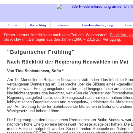
Home
Ratschlag
Presse
Friedensbewegung
Frie
Dieser Internet-Auftritt kann nach dem Tod des Webmasters,
Peter Strutyn
als Archiv mit Beiträgen aus den Jahren 1996 – 2015 zur Verfügung.
"Bulgarischer Frühling"
Nach Rücktritt der Regierung Neuwahlen im Mai
Von Tina Schivatcheva, Sofia *
Am 12. Mai sollen in Bulgarien Neuwahlen stattfinden. Das kündigte St
vergangenen Donnerstag an. Gespräche über die Bildung eines »gesellsc
Plewneliew am Freitag eingeladen hatten, sind hingegen noch am selben 
Nachrichtenagentur dpa berichtet, verließen die Vertreter der Protestbew
Regierung ausgelöst hatte, den Sitzungssaal nach nur einer halben Stund
lobbyistischen Organisationen und Monopolen«, kritisierten die Aktivist
auf. Am Sonntag forderten Zehntausende Menschen in Sofia und anderen
Wahlgesetz und höhere Löhne.
Die Regierung um den bulgarischen Premierminister Boiko Borissow war 
nachdem hohe Energiepreise landesweit Proteste ausgelöst hatten. Die E
in drei Holdings aufgeteilt worden. So entstanden Monopole der österrei