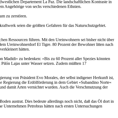
rdwestlichen Departement La Paz. Die landschaftlichen Kontraste in
dem Angehörige von sechs verschiedenen Ethnien.
um zu zerstören.
raftwerk seien die größten Gefahren für das Naturschutzgebiet.
chen Ressourcen führen. Mit den Ureinwohnern sei bisher nicht über
u dem Ureinwohnerdorf El Tigre. 80 Prozent der Bewohner litten nach
erkleinert hätten.
n Madidi« zu bedenken: »Bis zu 60 Prozent aller Spezies könnten
t Pilón Lajas unter Wasser setzen. Zudem müßten 17
erung von Präsident Evo Morales, der selbst indigener Herkunft ist,
e die Regierung die Erdölförderung in dem Gebiet »Subandino Norte«
t und damit Arten vernichtet wurden. Auch die Verschmutzung der
oden austrat. Dies bedeute allerdings noch nicht, daß das Öl dort in
che Unternehmen Petrobras hätten nach ersten Untersuchungen