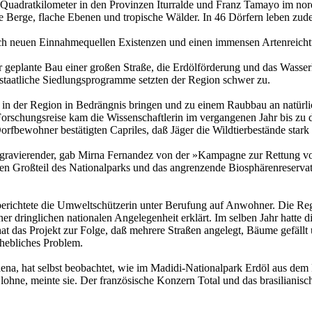
00 Quadratkilometer in den Provinzen Iturralde und Franz Tamayo im no
e Berge, flache Ebenen und tropische Wälder. In 46 Dörfern leben zu
ch neuen Einnahmequellen Existenzen und einen immensen Artenreicht
 geplante Bau einer großen Straße, die Erdölförderung und das Wasserk
 staatliche Siedlungsprogramme setzten der Region schwer zu.
n in der Region in Bedrängnis bringen und zu einem Raubbau an natürli
r Forschungsreise kam die Wissenschaftlerin im vergangenen Jahr bis z
fbewohner bestätigten Capriles, daß Jäger die Wildtierbestände stark v
gravierender, gab Mirna Fernandez von der »Kampagne zur Rettung vo
nen Großteil des Nationalparks und das angrenzende Biosphärenreserva
berichtete die Umweltschützerin unter Berufung auf Anwohner. Die Regi
ner dringlichen nationalen Angelegenheit erklärt. Im selben Jahr hatt
hat das Projekt zur Folge, daß mehrere Straßen angelegt, Bäume gefäll
hebliches Problem.
na, hat selbst beobachtet, wie im Madidi-Nationalpark Erdöl aus dem B
lohne, meinte sie. Der französische Konzern Total und das brasilianis