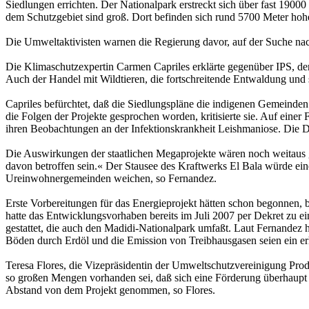
Siedlungen errichten. Der Nationalpark erstreckt sich über fast 190
dem Schutzgebiet sind groß. Dort befinden sich rund 5700 Meter hoh
Die Umweltaktivisten warnen die Regierung davor, auf der Suche na
Die Klimaschutzexpertin Carmen Capriles erklärte gegenüber IPS, der
Auch der Handel mit Wildtieren, die fortschreitende Entwaldung und
Capriles befürchtet, daß die Siedlungspläne die indigenen Gemeinde
die Folgen der Projekte gesprochen worden, kritisierte sie. Auf eine
ihren Beobachtungen an der Infektionskrankheit Leishmaniose. Die Dor
Die Auswirkungen der staatlichen Megaprojekte wären noch weitaus 
davon betroffen sein.« Der Stausee des Kraftwerks El Bala würde ei
Ureinwohnergemeinden weichen, so Fernandez.
Erste Vorbereitungen für das Ener­gieprojekt hätten schon begonnen, 
hatte das Entwicklungsvorhaben bereits im Juli 2007 per Dekret zu ei
gestattet, die auch den Madidi-Nationalpark umfaßt. Laut Fernandez 
Böden durch Erdöl und die Emission von Treibhausgasen seien ein er
Teresa Flores, die Vizepräsidentin der Umweltschutzvereinigung Prode
so großen Mengen vorhanden sei, daß sich eine Förderung überhaupt 
Abstand von dem Projekt genommen, so Flores.