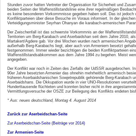
Stunden zuvor hatten Vertreter der Organisation für Sicherheit und Zus
beiden Seiten der Waffenstillstandslinie eine ihrer regelmäßigen Beob
es keine besonderen Vorkommnisse gegeben haben soll. Das ist jedoch 
Konfliktparteien über diese Besuche im Voraus informiert. In der gleic
Verteidigungsminister Seyrhan Ohanyan die karabach-armenischen Parami
Der Zwischenfall ist das schwerste Vorkommnis an der Waffenstillstands
Territorien um Berg-Karabach und Aserbaidshan seit dem Jahre 2010, als
Martakert/Agdere gab. Vor drei Wochen wurden nach armenischen Angabe
außerhalb Berg-Karabachs liegt, aber auch von Armeniern besetzt gehalt
festgenommen. Immer wieder bezichtigen die beiden Konfliktparteien ein
Waffenstillstandsabkommen aus dem Jahre 1994 zu begehen. Meist werd
angegeben.
Der Konflikt war noch in Zeiten des Zerfalls der UdSSR ausgebrochen. In
90er Jahre besetzten Armenier das ohnehin mehrheitlich armenisch besie
früheren Aserbaidshanischen Sowjetrepublik gehörende Berg-Karabach un
Aserbaidshans. Die Okkupation wurde in vier UNO-Resolutionen verurtei
Hunderttausende flüchteten und konnten bisher nicht in ihre angestammt
Vermittlungsversuche der OSZE zur Beilegung des Konflikts endeten bishe
* Aus: neues deutschland, Montag 4. August 2014
Zurück zur Aserbeidschan-Seite
Zur Aserbeidschan-Seite (Beiträge vor 2014)
Zur Armenien-Seite