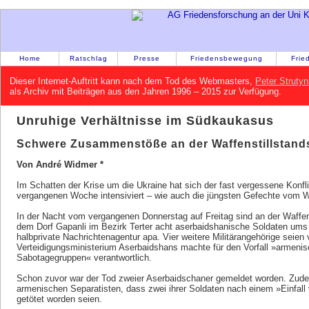
Home
Ratschlag
Presse
Friedensbewegung
Frie
Dieser Internet-Auftritt kann nach dem Tod des Webmasters,
Peter Strutyn
als Archiv mit Beiträgen aus den Jahren 1996 – 2015 zur Verfügung.
Unruhige Verhältnisse im Südkaukasus
Schwere Zusammenstöße an der Waffenstillstand
Von André Widmer *
Im Schatten der Krise um die Ukraine hat sich der fast vergessene Konfl
vergangenen Woche intensiviert – wie auch die jüngsten Gefechte vom 
In der Nacht vom vergangenen Donnerstag auf Freitag sind an der Waffen
dem Dorf Gapanli im Bezirk Terter acht aserbaidshanische Soldaten um
halbprivate Nachrichtenagentur apa. Vier weitere Militärangehörige seien 
Verteidigungsministerium Aserbaidshans machte für den Vorfall »armeni
Sabotagegruppen« verantwortlich.
Schon zuvor war der Tod zweier Aserbaidschaner gemeldet worden. Zud
armenischen Separatisten, dass zwei ihrer Soldaten nach einem »Einfall
getötet worden seien.