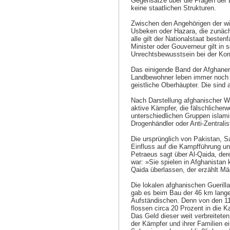
Gegensätze über die Fragen der L
keine staatlichen Strukturen.
Zwischen den Angehörigen der wi
Usbeken oder Hazara, die zunächs
alle gilt der Nationalstaat beste
Minister oder Gouverneur gilt in 
Unrechtsbewusstsein bei der Korru
Das einigende Band der Afghane
Landbewohner leben immer noch i
geistliche Oberhäupter. Die sind 
Nach Darstellung afghanischer Wis
aktive Kämpfer, die fälschlicher
unterschiedlichen Gruppen islamis
Drogenhändler oder Anti-Zentralis
Die ursprünglich von Pakistan, S
Einfluss auf die Kampfführung u
Petraeus sagt über Al-Qaida, der
war: »Sie spielen in Afghanistan
Qaida überlassen, der erzählt Mä
Die lokalen afghanischen Guerill
gab es beim Bau der 46 km lange
Aufständischen. Denn von den 11 
flossen circa 20 Prozent in die K
Das Geld dieser weit verbreitete
der Kämpfer und ihrer Familien ei