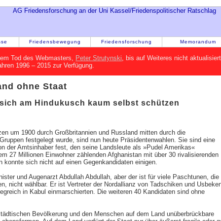
sse
Friedensbewegung
Friedensforschung
Memorandum
h dem Tod des Webmasters,
Peter Strutynski
, bis auf Weiteres nicht aktualisie
Jahren 1996 – 2015 zur Verfügung.
and ohne Staat
sich am Hindukusch kaum selbst schützen
en um 1900 durch Großbritannien und Russland mitten durch die
Gruppen festgelegt wurde, sind nun heute Präsidentenwahlen. Sie sind eine
on der Amtsinhaber fest, den seine Landsleute als »Pudel Amerikas«
dem 27 Millionen Einwohner zählenden Afghanistan mit über 30 rivalisierenden
konnte sich nicht auf einen Gegenkandidaten einigen.
ster und Augenarzt Abdullah Abdullah, aber der ist für viele Paschtunen, die
n, nicht wählbar. Er ist Vertreter der Nordallianz von Tadschiken und Usbeken
iegreich in Kabul einmarschierten. Die weiteren 40 Kandidaten sind ohne
 städtischen Bevölkerung und den Menschen auf dem Land unüberbrückbare