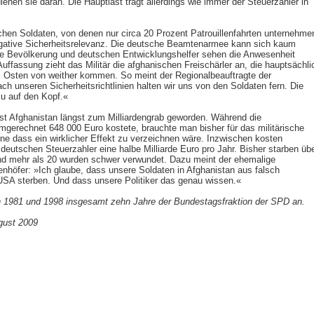
enen sie daran. Die Hauptlast trägt allerdings wie immer der Steuerzahler in
hen Soldaten, von denen nur circa 20 Prozent Patrouillenfahrten unternehme
egative Sicherheitsrelevanz. Die deutsche Beamtenarmee kann sich kaum
he Bevölkerung und deutschen Entwicklungshelfer sehen die Anwesenheit
Auffassung zieht das Militär die afghanischen Freischärler an, die hauptsächli
m Osten von weither kommen. So meint der Regionalbeauftragte der
h unseren Sicherheitsrichtlinien halten wir uns von den Soldaten fern. Die
u auf den Kopf.«
st Afghanistan längst zum Milliardengrab geworden. Während die
umgerechnet 648 000 Euro kostete, brauchte man bisher für das militärische
hne dass ein wirklicher Effekt zu verzeichnen wäre. Inzwischen kosten
 deutschen Steuerzahler eine halbe Milliarde Euro pro Jahr. Bisher starben üb
d mehr als 20 wurden schwer verwundet. Dazu meint der ehemalige
enhöfer: »Ich glaube, dass unsere Soldaten in Afghanistan aus falsch
 USA sterben. Und dass unsere Politiker das genau wissen.«
 1981 und 1998 insgesamt zehn Jahre der Bundestagsfraktion der SPD an.
gust 2009