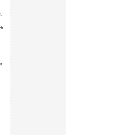
n,
ch
er