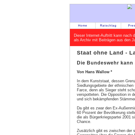
Home
Ratschlag
Pre
Dieser Internet-Auftritt kann nac
als Archiv mit Beiträgen aus den 
Staat ohne Land - L
Die Bundeswehr kann 
Von Hans Wallow *
In dem Kunststaat, dessen Grenz
Siedlungsgebiete der ethnischen 
Farce, denn als Sieger steht sch
verspotteten. Die Opposition in 
und sich bekämpfenden Stämmen 
Da gibt es zwar den Ex-Außenmini
60 Prozent der Bevölkerung stelle
die als Bürgerkriegspartei 2001 s
Chance.
Zusätzlich gibt es zwischen der