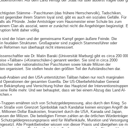
ebensformen. Auf dem Land verfügt der Staat nur über äußerst fragile oder g
chtigsten Stämme - Paschtunen (das frühere Herrschervolk), Tadschiken,
t gegenüber ihrem Stamm loyal sind, gibt es auch ein soziales Gefälle. Für
nfalls als Pfründe. Jeder Amtsträger vom Hausmeister einer Schule bis zum
seinem Clan als asozial, wenn er zunächst nicht die Angehörigen begünstigt. E
ption fehlt daher völlig.
n sind der Islam und der gemeinsame Kampf gegen äußere Feinde. Die
n feudalen Strukturen. Großagrarier sind zugleich Stammesführer oder
an Reformen nun überhaupt nicht interessiert.
senschaftler wie Dr. Matin Baraki (Universität Marburg) gibt es circa 200 00
weise »Taliban« (»Koranschüler«) genannt werden. Sie sind in circa 2000
tischer oder nationalistischer Paschtunen sowie lokale Milizen der
ten organisiert. Sie stellen heute den größten Teil der Aufständischen dar.
audi-Arabien und den USA unterstützten Taliban haben nur noch marginalen
nd Operationen der gesamten Guerilla. Der US-Oberbefehlshaber General
en Bekämpfung und Vernichtung früher das Hauptziel der Interventionstruppen
 keine Rolle mehr. Und wer behauptet, dass wir bei einem Abzug das Land Al-
rchen.«
a-Truppen ernähren sich von Schutzgelderpressung, also durch den Krieg. So
n Straße vom Grenzort Spinboldak nach Kandahar keinen einzigen Angriff de
Millionen Dollar Baukosten, finanziert durch die USA, Kanada und Japan,
assen der Milizen. Die beteiligten Firmen zahlen an die örtlichen Würdenträger
n Schutzgelderpressungspraxis wird für Waffenkäufe, Munition und Versorgung
ngesetzt. Alle Projektbetreiber wissen von dieser Praxis und übergehen sie mi