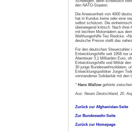
Schweigen, denn schließlich verdi
den NATO-Staaten.
Die Anwesenheit von 4000 deutsc
hat in Kundus keine oder eine n
selbst schützen. Die einheimisc
überwiegend kritisch. Nach ihrer 
mit leichten Motorrädern aus de
Welthungerhilfe Teo Riedcke: »Nac
deutsche Presse stellt das nahez
Für den deutschen Steuerzahler i
Entwicklungshilfe seit 1958 nur 
Abenteuer 3,1 Milliarden Euro, o
Entwicklungshilfe und Militär den
30 junge Bundeswehrsoldaten, un
Entwicklungspolitiker Jürgen Tod
verstandener Solidarität mit den
*
Hans Wallow
gehörte zwischen
Aus: Neues Deutschland, 20. Au
Zurück zur Afghanistan-Seite
Zur Bundeswehr-Seite
Zurück zur Homepage