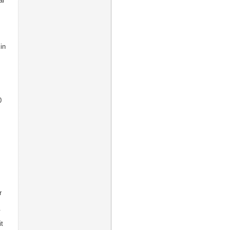
ar
in
0
r
.
t