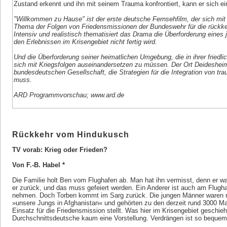
Zustand erkennt und ihn mit seinem Trauma konfrontiert, kann er sich ei
"Willkommen zu Hause" ist der erste deutsche Fernsehfilm, der sich mit
Thema der Folgen von Friedensmissionen der Bundeswehr für die rückke
Intensiv und realistisch thematisiert das Drama die Überforderung eine
den Erlebnissen im Krisengebiet nicht fertig wird.
Und die Überforderung seiner heimatlichen Umgebung, die in ihrer friedlic
sich mit Kriegsfolgen auseinandersetzen zu müssen. Der Ort Deidesheim
bundesdeutschen Gesellschaft, die Strategien für die Integration von tra
muss.
ARD Programmvorschau; www.ard.de
Rückkehr vom Hindukusch
TV vorab: Krieg oder Frieden?
Von F.-B. Habel *
Die Familie holt Ben vom Flughafen ab. Man hat ihn vermisst, denn er wa
er zurück, und das muss gefeiert werden. Ein Anderer ist auch am Flug
nehmen. Doch Torben kommt im Sarg zurück. Die jungen Männer waren ni
»unsere Jungs in Afghanistan« und gehörten zu den derzeit rund 3000 M
Einsatz für die Friedensmission stellt. Was hier im Krisengebiet geschie
Durchschnittsdeutsche kaum eine Vorstellung. Verdrängen ist so bequem