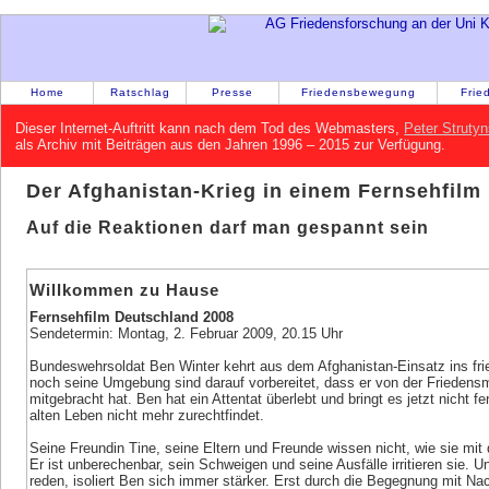
Home
Ratschlag
Presse
Friedensbewegung
Frie
Dieser Internet-Auftritt kann nach dem Tod des Webmasters,
Peter Strutyn
als Archiv mit Beiträgen aus den Jahren 1996 – 2015 zur Verfügung.
Der Afghanistan-Krieg in einem Fernsehfilm
Auf die Reaktionen darf man gespannt sein
Willkommen zu Hause
Fernsehfilm Deutschland 2008
Sendetermin: Montag, 2. Februar 2009, 20.15 Uhr
Bundeswehrsoldat Ben Winter kehrt aus dem Afghanistan-Einsatz ins fri
noch seine Umgebung sind darauf vorbereitet, dass er von der Frieden
mitgebracht hat. Ben hat ein Attentat überlebt und bringt es jetzt nicht f
alten Leben nicht mehr zurechtfindet.
Seine Freundin Tine, seine Eltern und Freunde wissen nicht, wie sie mi
Er ist unberechenbar, sein Schweigen und seine Ausfälle irritieren sie. 
reden, isoliert Ben sich immer stärker. Erst durch die Begegnung mit Na