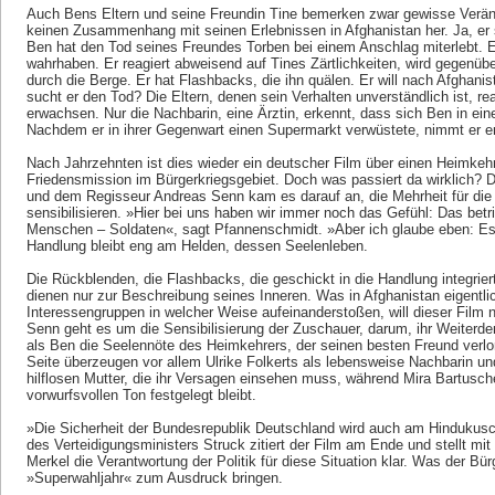
Auch Bens Eltern und seine Freundin Tine bemerken zwar gewisse Verän
keinen Zusammenhang mit seinen Erlebnissen in Afghanistan her. Ja, er s
Ben hat den Tod seines Freundes Torben bei einem Anschlag miterlebt. Er i
wahrhaben. Er reagiert abweisend auf Tines Zärtlichkeiten, wird gegenüb
durch die Berge. Er hat Flashbacks, die ihn quälen. Er will nach Afghani
sucht er den Tod? Die Eltern, denen sein Verhalten unverständlich ist, re
erwachsen. Nur die Nachbarin, eine Ärztin, erkennt, dass sich Ben in eine
Nachdem er in ihrer Gegenwart einen Supermarkt verwüstete, nimmt er end
Nach Jahrzehnten ist dies wieder ein deutscher Film über einen Heimkehr
Friedensmission im Bürgerkriegsgebiet. Doch was passiert da wirklich? 
und dem Regisseur Andreas Senn kam es darauf an, die Mehrheit für die
sensibilisieren. »Hier bei uns haben wir immer noch das Gefühl: Das betrif
Menschen – Soldaten«, sagt Pfannenschmidt. »Aber ich glaube eben: Es 
Handlung bleibt eng am Helden, dessen Seelenleben.
Die Rückblenden, die Flashbacks, die geschickt in die Handlung integriert
dienen nur zur Beschreibung seines Inneren. Was in Afghanistan eigentli
Interessengruppen in welcher Weise aufeinanderstoßen, will dieser Film 
Senn geht es um die Sensibilisierung der Zuschauer, darum, ihr Weiter
als Ben die Seelennöte des Heimkehrers, der seinen besten Freund verlo
Seite überzeugen vor allem Ulrike Folkerts als lebensweise Nachbarin und
hilflosen Mutter, die ihr Versagen einsehen muss, während Mira Bartusch
vorwurfsvollen Ton festgelegt bleibt.
»Die Sicherheit der Bundesrepublik Deutschland wird auch am Hindukusch
des Verteidigungsministers Struck zitiert der Film am Ende und stellt mit
Merkel die Verantwortung der Politik für diese Situation klar. Was der Bü
»Superwahljahr« zum Ausdruck bringen.