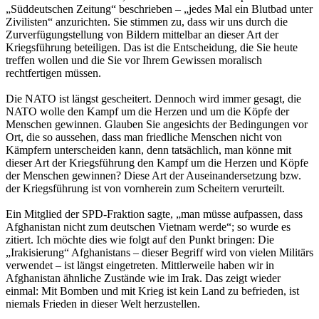
„Süddeutschen Zeitung“ beschrieben – „jedes Mal ein Blutbad unter
Zivilisten“ anzurichten. Sie stimmen zu, dass wir uns durch die
Zurverfügungstellung von Bildern mittelbar an dieser Art der
Kriegsführung beteiligen. Das ist die Entscheidung, die Sie heute
treffen wollen und die Sie vor Ihrem Gewissen moralisch
rechtfertigen müssen.
Die NATO ist längst gescheitert. Dennoch wird immer gesagt, die
NATO wolle den Kampf um die Herzen und um die Köpfe der
Menschen gewinnen. Glauben Sie angesichts der Bedingungen vor
Ort, die so aussehen, dass man friedliche Menschen nicht von
Kämpfern unterscheiden kann, denn tatsächlich, man könne mit
dieser Art der Kriegsführung den Kampf um die Herzen und Köpfe
der Menschen gewinnen? Diese Art der Auseinandersetzung bzw.
der Kriegsführung ist von vornherein zum Scheitern verurteilt.
Ein Mitglied der SPD-Fraktion sagte, „man müsse aufpassen, dass
Afghanistan nicht zum deutschen Vietnam werde“; so wurde es
zitiert. Ich möchte dies wie folgt auf den Punkt bringen: Die
„Irakisierung“ Afghanistans – dieser Begriff wird von vielen Militärs
verwendet – ist längst eingetreten. Mittlerweile haben wir in
Afghanistan ähnliche Zustände wie im Irak. Das zeigt wieder
einmal: Mit Bomben und mit Krieg ist kein Land zu befrieden, ist
niemals Frieden in dieser Welt herzustellen.