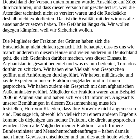
Deutschland der Versuch unternommen wurde, Anschläge auf Züge
durchzuführen, und dass dieser Versuch nur gescheitert ist, weil die
Attentäter technisch nicht so versiert waren und die Rucksäcke
deshalb nicht explodierten. Das ist die Realität, mit der wir uns alle
auseinanderzusetzen haben. Die Gefahr ist längst da. Wir wollen
dagegen kämpfen, weil wir Sicherheit wollen.
Die Mitglieder der Fraktion der Grünen haben sich die
Entscheidung nicht einfach gemacht. Ich behaupte, dass es uns wie
manch anderem in diesem Hause und vielen anderen in Deutschland
geht, die sich Gedanken darüber machen, was dieser Einsatz in
Afghanistan insgesamt bedeutet und was es nun bedeutet, Tornados
dorthin zu schicken. Wir haben eine Vielzahl von Gesprächen
geführt und Anhörungen durchgeführt. Wir haben militärische und
zivile Experten in unsere Fraktion eingeladen und mit ihnen
gesprochen. Wir haben zudem ein Gespräch mit dem afghanischen
Außenminister geführt. Mitglieder der Fraktion waren zum Beispiel
2006 in Afghanistan und haben sich vor Ort informiert. Angesichts
unserer Bemühungen in diesem Zusammenhang muss ich
feststellen, Herr von Klaeden, dass Ihre Vorwürfe nicht angemessen
sind. Das sage ich, obwohl ich vielleicht zu einem anderen Ergebnis
komme als diejenigen aus meiner Fraktion, die direkt angesprochen
wurden. Denn alle Mitglieder meiner Fraktion – auch frühere
Bundesminister und Menschenrechtsbeauftragte – haben damals
nach ihrem Gewissen entschieden und tun dies auch heute wieder.