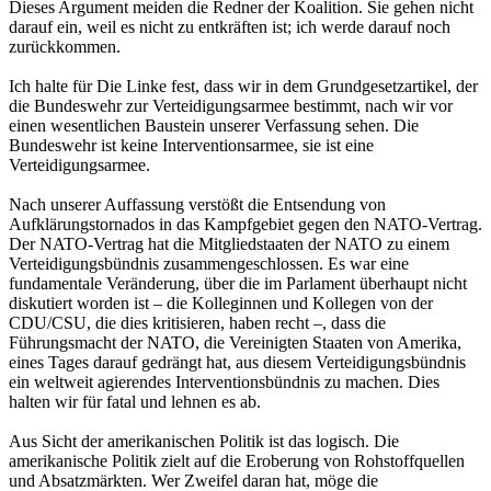
Dieses Argument meiden die Redner der Koalition. Sie gehen nicht
darauf ein, weil es nicht zu entkräften ist; ich werde darauf noch
zurückkommen.
Ich halte für Die Linke fest, dass wir in dem Grundgesetzartikel, der
die Bundeswehr zur Verteidigungsarmee bestimmt, nach wir vor
einen wesentlichen Baustein unserer Verfassung sehen. Die
Bundeswehr ist keine Interventionsarmee, sie ist eine
Verteidigungsarmee.
Nach unserer Auffassung verstößt die Entsendung von
Aufklärungstornados in das Kampfgebiet gegen den NATO-Vertrag.
Der NATO-Vertrag hat die Mitgliedstaaten der NATO zu einem
Verteidigungsbündnis zusammengeschlossen. Es war eine
fundamentale Veränderung, über die im Parlament überhaupt nicht
diskutiert worden ist – die Kolleginnen und Kollegen von der
CDU/CSU, die dies kritisieren, haben recht –, dass die
Führungsmacht der NATO, die Vereinigten Staaten von Amerika,
eines Tages darauf gedrängt hat, aus diesem Verteidigungsbündnis
ein weltweit agierendes Interventionsbündnis zu machen. Dies
halten wir für fatal und lehnen es ab.
Aus Sicht der amerikanischen Politik ist das logisch. Die
amerikanische Politik zielt auf die Eroberung von Rohstoffquellen
und Absatzmärkten. Wer Zweifel daran hat, möge die