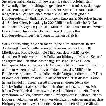
Sie selber haben darauf hingewiesen: Es gibt in Afghanistan
Notwendigkeiten, die dringend geändert werden müssen; das sage
ich als jemand, der zu Afghanistan steht. Sie selber haben darauf
hingewiesen: Wir brauchen mehr zivile Hilfe. Nun gibt die
Bundesregierung jährlich 20 Millionen Euro mehr. Sie selbst haben
die Zahlen zitiert: Kanada gibt 200 Millionen kanadische Dollar
mehr. Die USA geben jährlich 1 Milliarde US-Dollar für den zivilen
Bereich aus. Das ist das 50-Fache von dem, was Ihre
Bundesregierung zur Verfügung zu stellen bereit ist.
Wir sind uns einig, dass wir mehr Polizeihilfe brauchen. In der
diesbezüglichen Novelle reden wir aber immer noch von 40
Mitgliedern. Heute besteht die Situation, dass Feldjäger der
deutschen Bundeswehr in der Polizeiausbildung in Masar-i-Scharif
engagiert sind; ich finde das richtig. Ich sage Danke zu den
Feldjägern. Aber ich sage auch: Gibt es nicht dem Innenministerium
und dem Außenministerium zu denken, dass das Militär, die
Bundeswehr, heute offensichtlich zivile Aufgaben übernimmt? Das
ist doch der Punkt, an dem Sie als Mehrheit hier in diesem Hause
hätten handeln müssen, anstatt anderen an dieser Stelle die
Glaubwürdigkeit abzusprechen. Ich füge ein Letztes hinzu. Wir
haben Zweifel, ob das, was wir, diese Koalition und meine Partei,
gemeinsam wollen, nämlich einen Strategiewechsel, tatsächlich am
Boden angekommen ist, wenn wir gleichzeitig erleben müssen, dass
Einigungsversuche zwischen den Briten und den Stammesältesten