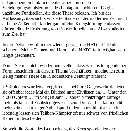
entsprechenden Dokumente des amerikanischen
Verteidigungsministeriums, des Pentagon, nachlesen. Es gibt
unzählige Fundstellen, die diese These belegen. Ich bin der
Auffassung, dass sich zivilisierte Staaten in der modernen Zeit nicht
auf eine Außenpolitik oder gar auf eine Kriegsführung einlassen
dürfen, die die Eroberung von Rohstoffquellen und Absatzmärkten
zum Ziel hat.
In der Debatte wird immer wieder gesagt, die NATO dürfe nicht
scheitern. Meine Damen und Herren, die NATO ist in Afghanistan
längst gescheitert.
Damit Sie uns nicht wieder unterstellen, dass wir uns in irgendeiner
Form unsachlich mit diesem Thema beschäftigen, möchte ich zum
Beleg meiner These die „Süddeutsche Zeitung“ zitieren:
US-Soldaten wurden angegriffen … bei ihrer Gegenwehr richteten
sie offenbar jedes Mal ein Blutbad unter Zivilisten an. … Unter den
4 000 Opfern … im vorigen Jahr … sollen Schätzungen zufolge
mehr als tausend Zivilisten gewesen sein. Die Zahl … kann nicht
mehr sein als ein vager Anhaltspunkt, denn sowohl tot als auch
lebendig lassen sich Taliban-Kämpfer oft nur schwer von friedlichen
Bauern unterscheiden.
So weit die Worte des Beobachters, des Korrespondenten der