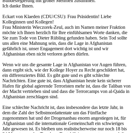
Bundesregierung mit großer Mehrheit zustimmen.
Ich danke Ihnen.
Eckart von Klaeden (CDU/CSU):
Frau Präsidentin! Liebe
Kolleginnen und Kollegen!
Frau Ministerin Wieczorek-Zeul, auch im Namen meiner Fraktion
möchte ich Ihnen herzlich für Ihre einfühlsamen Worte danken, die
Sie zum Tode von Dieter Rübling gefunden haben. Sein Tod sollte
uns allen eine Mahnung sein, dass die Lage in Afghanistan
gefährlich ist, unser Engagement dort wichtig ist und wir
Afghanistan eben nicht verloren geben dürfen.
Wenn wir uns die gesamte Lage in Afghanistan vor Augen führen,
dann ergibt sich, wie der Kollege Hoyer zu Recht geschildert hat,
ein differenziertes Bild. Es gibt gute und es gibt schlechte
Nachrichten. Eine gute ist, dass Afghanistan heute kein sicherer
Hafen für global agierende Terroristen mehr ist, dass die Taliban von
der Macht vertrieben sind und dass die Terrorcamps von al-Qaida in
Afghanistan zerschlagen sind.
Eine schlechte Nachricht ist, dass insbesondere das letzte Jahr, in
dem die Zahl der Selbstmordattentate um das Fünffache
zugenommen hat und der Drogenanbau enorm angestiegen ist, für
Afghanistan und die internationale Gemeinschaft ein schwieriges
Jahr gewesen ist. Es bleiben uns realistischerweise nur noch 18 bis