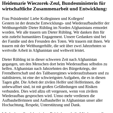
Heidemarie Wieczorek-Zeul, Bundesministerin für
wirtschaftliche Zusammenarbeit und Entwicklung:
Frau Präsidentin! Liebe Kolleginnen und Kollegen!
Gestern ist der deutsche Entwicklungs- und Wiederaufbauhelfer der
Welthungerhilfe Dieter Rübling im Norden Afghanistans ermordet
worden. Wir alle trauern um Dieter Rübling. Wir danken ihm für
sein zutiefst humanitäres Engagement. Unsere Gedanken sind bei
der Familie und den Freunden des Toten. Wir trauern mit ihnen. Wir
trauern mit der Welthungerhilfe, die seit über zwei Jahrzehnten so
wertvolle Arbeit in Afghanistan und weltweit leistet.
Dieter Rübling ist in dieser schweren Zeit nach Afghanistan
gegangen, um den Menschen dort beim Wiederaufbau selbstlos zu
helfen. Afghanistan nach Jahrzehnten des Bürgerkriegs, der
Fremdherrschaft und des Talibanregimes wiederaufzubauen und zu
stabilisieren, ist eine der schwierigsten Aufgaben, die es in diesen
Tagen gibt. Die Arbeit der zivilen Helfer und Helferinnen, die
unbewaffnet sind, ist mit großen Gefährdungen und Risiken
verbunden. Dies wird allzu oft vergessen, wenn von zivilem
Wiederaufbau gesprochen wird. Umso mehr verdienen die
Aufbauhelferinnen und Aufbauhelfer in Afghanistan unser aller
Hochachtung, Respekt, Unterstützung und Dank.