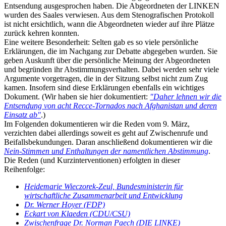
Entsendung ausgesprochen haben. Die Abgeordneten der LINKEN
wurden des Saales verwiesen. Aus dem Stenografischen Protokoll
ist nicht ersichtlich, wann die Abgeordneten wieder auf ihre Plätze
zurück kehren konnten.
Eine weitere Besonderheit: Selten gab es so viele persönliche
Erklärungen, die im Nachgang zur Debatte abgegeben wurden. Sie
geben Auskunft über die persönliche Meinung der Abgeordneten
und begründen ihr Abstimmungsverhalten. Dabei werden sehr viele
Argumente vorgetragen, die in der Sitzung selbst nicht zum Zug
kamen. Insofern sind diese Erklärungen ebenfalls ein wichtiges
Dokument. (Wir haben sie hier dokumentiert:
"Daher lehnen wir die
Entsendung von acht Recce-Tornados nach Afghanistan und deren
Einsatz ab"
.)
Im Folgenden dokumentieren wir die Reden vom 9. März,
verzichten dabei allerdings soweit es geht auf Zwischenrufe und
Beifallsbekundungen. Daran anschließend dokumentieren wir die
Nein-Stimmen und Enthaltungen der namentlichen Abstimmung
.
Die Reden (und Kurzinterventionen) erfolgten in dieser
Reihenfolge:
Heidemarie Wieczorek-Zeul, Bundesministerin für
wirtschaftliche Zusammenarbeit und Entwicklung
Dr. Werner Hoyer (FDP)
Eckart von Klaeden (CDU/CSU)
Zwischenfrage Dr. Norman Paech (DIE LINKE)