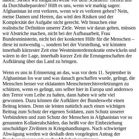
da Durchhalteparolen? Hilft es uns, wenn wir markig sagen:
Afghanistan ist erst verloren, wenn wir es verloren geben? Nein,
meine Damen und Herren, das wird den Risiken und der
Komplexität der Aufgabe nicht gerecht. Wir brauchen eine
realistische Definition unserer Ziele. Wenn wir daran gehen, müssen
wir Abstriche machen, nicht bei der Aufbauarbeit, Frau
Bundesministerin, nicht bei der konkreten Hilfe für die Menschen –
diese ist notwendig –, sondern bei der Vorstellung, wir könnten
innerhalb kürzester Zeit eine Westminsterdemokratie entwickeln und
wären in der Lage, innerhalb kurzer Zeit die Errungenschaften der
Aufklärung über das Land zu bringen.
Wenn es uns in Erinnerung an das, was vor dem 11. September in
Afghanistan los war und was danach geschaffen wurde, gelingt, die
Menschen besser vor eklatanten Menschenrechtsverletzungen zu
schützen, wenn es gelingt, uns selber hier in Europa und anderswo
den Terror vom Leibe zu halten, dann haben wir sehr viel
gewonnen. Dazu können die Aufklärer der Bundeswehr einen
Beitrag leisten. Denn sie leisten natürlich auch einen wichtigen
Beitrag zum Schutz der eigenen Soldaten, zum Schutz unserer
Verbündeten und zum Schutz der Menschen in Afghanistan vor so
genannten Kollateralschäden, das heißt vor der Einbeziehung
unschuldiger Zivilisten in Kriegshandlungen. Nach schwieriger
Abwägung werden wir deshalb dem vorgelegten Antrag der