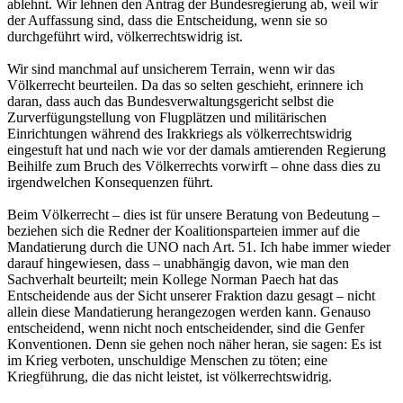
ablehnt. Wir lehnen den Antrag der Bundesregierung ab, weil wir
der Auffassung sind, dass die Entscheidung, wenn sie so
durchgeführt wird, völkerrechtswidrig ist.
Wir sind manchmal auf unsicherem Terrain, wenn wir das
Völkerrecht beurteilen. Da das so selten geschieht, erinnere ich
daran, dass auch das Bundesverwaltungsgericht selbst die
Zurverfügungstellung von Flugplätzen und militärischen
Einrichtungen während des Irakkriegs als völkerrechtswidrig
eingestuft hat und nach wie vor der damals amtierenden Regierung
Beihilfe zum Bruch des Völkerrechts vorwirft – ohne dass dies zu
irgendwelchen Konsequenzen führt.
Beim Völkerrecht – dies ist für unsere Beratung von Bedeutung –
beziehen sich die Redner der Koalitionsparteien immer auf die
Mandatierung durch die UNO nach Art. 51. Ich habe immer wieder
darauf hingewiesen, dass – unabhängig davon, wie man den
Sachverhalt beurteilt; mein Kollege Norman Paech hat das
Entscheidende aus der Sicht unserer Fraktion dazu gesagt – nicht
allein diese Mandatierung herangezogen werden kann. Genauso
entscheidend, wenn nicht noch entscheidender, sind die Genfer
Konventionen. Denn sie gehen noch näher heran, sie sagen: Es ist
im Krieg verboten, unschuldige Menschen zu töten; eine
Kriegführung, die das nicht leistet, ist völkerrechtswidrig.