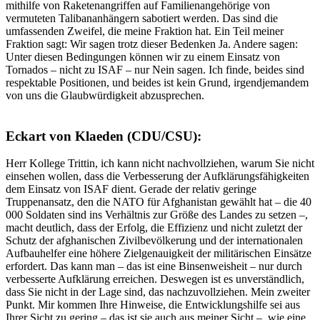
mithilfe von Raketenangriffen auf Familienangehörige von
vermuteten Talibananhängern sabotiert werden. Das sind die
umfassenden Zweifel, die meine Fraktion hat. Ein Teil meiner
Fraktion sagt: Wir sagen trotz dieser Bedenken Ja. Andere sagen:
Unter diesen Bedingungen können wir zu einem Einsatz von
Tornados – nicht zu ISAF – nur Nein sagen. Ich finde, beides sind
respektable Positionen, und beides ist kein Grund, irgendjemandem
von uns die Glaubwürdigkeit abzusprechen.
Eckart von Klaeden (CDU/CSU):
Herr Kollege Trittin, ich kann nicht nachvollziehen, warum Sie nicht
einsehen wollen, dass die Verbesserung der Aufklärungsfähigkeiten
dem Einsatz von ISAF dient. Gerade der relativ geringe
Truppenansatz, den die NATO für Afghanistan gewählt hat – die 40
000 Soldaten sind ins Verhältnis zur Größe des Landes zu setzen –,
macht deutlich, dass der Erfolg, die Effizienz und nicht zuletzt der
Schutz der afghanischen Zivilbevölkerung und der internationalen
Aufbauhelfer eine höhere Zielgenauigkeit der militärischen Einsätze
erfordert. Das kann man – das ist eine Binsenweisheit – nur durch
verbesserte Aufklärung erreichen. Deswegen ist es unverständlich,
dass Sie nicht in der Lage sind, das nachzuvollziehen. Mein zweiter
Punkt. Mir kommen Ihre Hinweise, die Entwicklungshilfe sei aus
Ihrer Sicht zu gering – das ist sie auch aus meiner Sicht –, wie eine