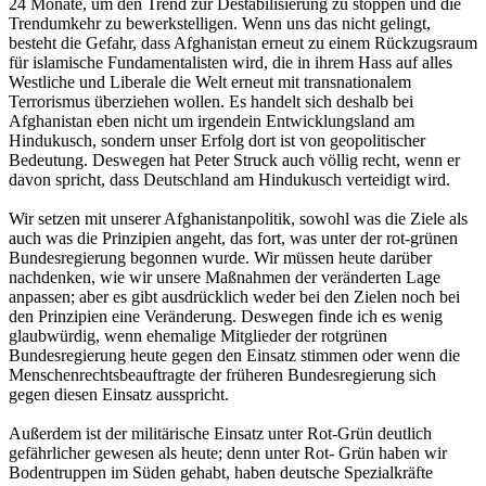
24 Monate, um den Trend zur Destabilisierung zu stoppen und die
Trendumkehr zu bewerkstelligen. Wenn uns das nicht gelingt,
besteht die Gefahr, dass Afghanistan erneut zu einem Rückzugsraum
für islamische Fundamentalisten wird, die in ihrem Hass auf alles
Westliche und Liberale die Welt erneut mit transnationalem
Terrorismus überziehen wollen. Es handelt sich deshalb bei
Afghanistan eben nicht um irgendein Entwicklungsland am
Hindukusch, sondern unser Erfolg dort ist von geopolitischer
Bedeutung. Deswegen hat Peter Struck auch völlig recht, wenn er
davon spricht, dass Deutschland am Hindukusch verteidigt wird.
Wir setzen mit unserer Afghanistanpolitik, sowohl was die Ziele als
auch was die Prinzipien angeht, das fort, was unter der rot-grünen
Bundesregierung begonnen wurde. Wir müssen heute darüber
nachdenken, wie wir unsere Maßnahmen der veränderten Lage
anpassen; aber es gibt ausdrücklich weder bei den Zielen noch bei
den Prinzipien eine Veränderung. Deswegen finde ich es wenig
glaubwürdig, wenn ehemalige Mitglieder der rotgrünen
Bundesregierung heute gegen den Einsatz stimmen oder wenn die
Menschenrechtsbeauftragte der früheren Bundesregierung sich
gegen diesen Einsatz ausspricht.
Außerdem ist der militärische Einsatz unter Rot-Grün deutlich
gefährlicher gewesen als heute; denn unter Rot- Grün haben wir
Bodentruppen im Süden gehabt, haben deutsche Spezialkräfte