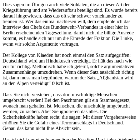
Dies sagen im Übrigen auch viele Soldaten, die an dieser Art der
Kriegsführung und am Wiederaufbau beteiligt sind. Es wurde bereits
darauf hingewiesen, dass das oft sehr schwer voneinander zu
trennen ist. Wer das einmal nachlesen will, dem empfehle ich das
Interview des Chefs des Bundeswehr-Verbandes in einer hier in
Berlin erscheinenden Tageszeitung, damit nicht die billige Ausrede
kommt, es handle sich nur um die Einrede der Fraktion Die Linke,
wenn wir solche Argumente vortragen.
Der Kollege von Klaeden hat noch einmal den Satz aufgegriffen:
Deutschland wird am Hindukusch verteidigt. Er hält das nach wie
vor für richtig. Methodisch habe ich gelernt, solche argumentativen
Zusammenhänge umzudrehen. Wenn dieser Satz tatsächlich richtig
ist, dann muss man begründen, warum der Satz „Afghanistan wird
an den Alpen verteidigt“ falsch ist.
Dass Sie nicht verstehen, dass dort unschuldige Menschen
umgebracht werden! Bei den Paschtunen gilt ein Stammesgesetz,
wonach man gehalten ist, Menschen, die unschuldig umgebracht
werden, zu rächen. Aber Sie ignorieren das alles. Die
Sicherheitskräfte haben recht, die sagen: Mit dieser Vorgehensweise
erhöhen Sie die Gefahr eines Terroranschlags in Deutschland.
Genau das kann nicht Ihre Absicht sein.
Das ist nicht nur eine Intervention der Fraktion Die Linke. Vielmehr