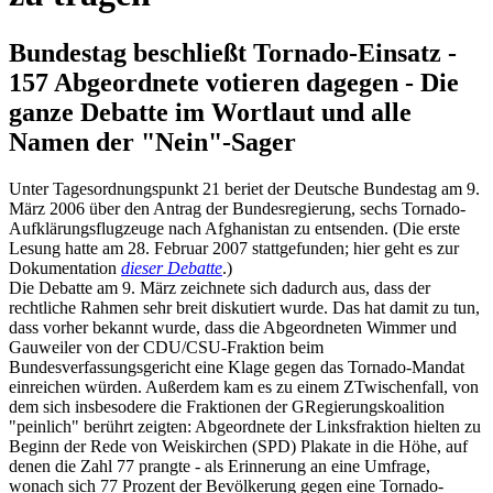
Bundestag beschließt Tornado-Einsatz -
157 Abgeordnete votieren dagegen - Die
ganze Debatte im Wortlaut und alle
Namen der "Nein"-Sager
Unter Tagesordnungspunkt 21 beriet der Deutsche Bundestag am 9.
März 2006 über den Antrag der Bundesregierung, sechs Tornado-
Aufklärungsflugzeuge nach Afghanistan zu entsenden. (Die erste
Lesung hatte am 28. Februar 2007 stattgefunden; hier geht es zur
Dokumentation
dieser Debatte
.)
Die Debatte am 9. März zeichnete sich dadurch aus, dass der
rechtliche Rahmen sehr breit diskutiert wurde. Das hat damit zu tun,
dass vorher bekannt wurde, dass die Abgeordneten Wimmer und
Gauweiler von der CDU/CSU-Fraktion beim
Bundesverfassungsgericht eine Klage gegen das Tornado-Mandat
einreichen würden. Außerdem kam es zu einem ZTwischenfall, von
dem sich insbesodere die Fraktionen der GRegierungskoalition
"peinlich" berührt zeigten: Abgeordnete der Linksfraktion hielten zu
Beginn der Rede von Weiskirchen (SPD) Plakate in die Höhe, auf
denen die Zahl 77 prangte - als Erinnerung an eine Umfrage,
wonach sich 77 Prozent der Bevölkerung gegen eine Tornado-