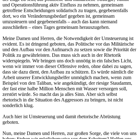
und Operationsführung aktiv Einfluss zu nehmen, gemeinsam
getroffene Entscheidungen solidarisch zu tragen, gegebenenfalls
dort, wo ein Veränderungsbedarf gegeben ist, gemeinsam
umzusteuern und gegebenenfalls – auch das kann niemand
ausschließen – eines Tages gemeinsam herauszugehen.
Meine Damen und Herren, die Notwendigkeit der Umsteuerung ist
evident. Es ist dringend geboten, das Politische vor das Militärische
und den Aufbau vor den Aufmarsch zu setzen sowie die Priorität der
Politik zu gewährleisten. Das muss sich auch in der Rhetorik
widerspiegeln. Wir bringen uns doch unnötig in ein falsches Licht,
wenn wir immer von dieser Offensive reden, ohne dabei zu sagen,
dass sie dazu dient, den Aufbau zu schützen. Es würde nämlich die
Arbeit unserer Entwicklungshelfer unmöglich machen, wenn zum
Beispiel von den Taliban, wie angekündigt, der riesige Staudamm,
der fast eine halbe Million Menschen mit Wasser versorgen soll,
zerstört würde. So macht das ja alles Sinn. Aber sich selbst
rhetorisch in die Situation des Aggressors zu bringen, ist nicht
sonderlich klug.
Auch hier ist Umsteuerung und damit rhetorische Abrüstung
geboten.
Nun, meine Damen und Herren, zur großen Sorge, die viele von uns
haben: Stehen wir möglicherweise vor dem Scheitern? Helfen uns