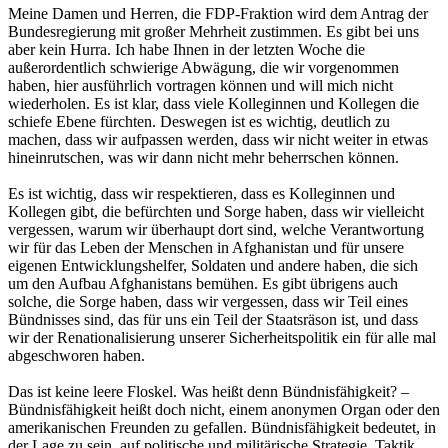
Meine Damen und Herren, die FDP-Fraktion wird dem Antrag der
Bundesregierung mit großer Mehrheit zustimmen. Es gibt bei uns
aber kein Hurra. Ich habe Ihnen in der letzten Woche die
außerordentlich schwierige Abwägung, die wir vorgenommen
haben, hier ausführlich vortragen können und will mich nicht
wiederholen. Es ist klar, dass viele Kolleginnen und Kollegen die
schiefe Ebene fürchten. Deswegen ist es wichtig, deutlich zu
machen, dass wir aufpassen werden, dass wir nicht weiter in etwas
hineinrutschen, was wir dann nicht mehr beherrschen können.
Es ist wichtig, dass wir respektieren, dass es Kolleginnen und
Kollegen gibt, die befürchten und Sorge haben, dass wir vielleicht
vergessen, warum wir überhaupt dort sind, welche Verantwortung
wir für das Leben der Menschen in Afghanistan und für unsere
eigenen Entwicklungshelfer, Soldaten und andere haben, die sich
um den Aufbau Afghanistans bemühen. Es gibt übrigens auch
solche, die Sorge haben, dass wir vergessen, dass wir Teil eines
Bündnisses sind, das für uns ein Teil der Staatsräson ist, und dass
wir der Renationalisierung unserer Sicherheitspolitik ein für alle mal
abgeschworen haben.
Das ist keine leere Floskel. Was heißt denn Bündnisfähigkeit? –
Bündnisfähigkeit heißt doch nicht, einem anonymen Organ oder den
amerikanischen Freunden zu gefallen. Bündnisfähigkeit bedeutet, in
der Lage zu sein, auf politische und militärische Strategie, Taktik