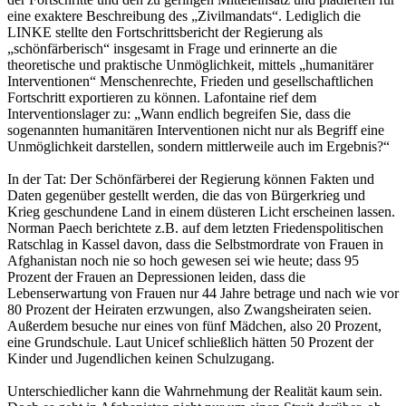
eine exaktere Beschreibung des „Zivilmandats“. Lediglich die
LINKE stellte den Fortschrittsbericht der Regierung als
„schönfärberisch“ insgesamt in Frage und erinnerte an die
theoretische und praktische Unmöglichkeit, mittels „humanitärer
Interventionen“ Menschenrechte, Frieden und gesellschaftlichen
Fortschritt exportieren zu können. Lafontaine rief dem
Interventionslager zu: „Wann endlich begreifen Sie, dass die
sogenannten humanitären Interventionen nicht nur als Begriff eine
Unmöglichkeit darstellen, sondern mittlerweile auch im Ergebnis?“
In der Tat: Der Schönfärberei der Regierung können Fakten und
Daten gegenüber gestellt werden, die das von Bürgerkrieg und
Krieg geschundene Land in einem düsteren Licht erscheinen lassen.
Norman Paech berichtete z.B. auf dem letzten Friedenspolitischen
Ratschlag in Kassel davon, dass die Selbstmordrate von Frauen in
Afghanistan noch nie so hoch gewesen sei wie heute; dass 95
Prozent der Frauen an Depressionen leiden, dass die
Lebenserwartung von Frauen nur 44 Jahre betrage und nach wie vor
80 Prozent der Heiraten erzwungen, also Zwangsheiraten seien.
Außerdem besuche nur eines von fünf Mädchen, also 20 Prozent,
eine Grundschule. Laut Unicef schließlich hätten 50 Prozent der
Kinder und Jugendlichen keinen Schulzugang.
Unterschiedlicher kann die Wahrnehmung der Realität kaum sein.