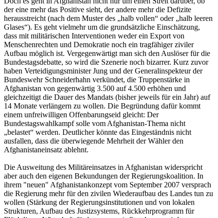
Doch es geht in Afghanistan nicht nur um einen Streit darüber, ob
der eine mehr das Positive sieht, der andere mehr die Defizite
herausstreicht (nach dem Muster des „halb vollen“ oder „halb leeren
Glases“). Es geht vielmehr um die grundsätzliche Einschätzung,
dass mit militärischen Interventionen weder ein Export von
Menschenrechten und Demokratie noch ein tragfähiger ziviler
Aufbau möglich ist. Vergegenwärtigt man sich den Auslöser für die
Bundestagsdebatte, so wird die Szenerie noch bizarrer. Kurz zuvor
haben Verteidigungsminister Jung und der Generalinspekteur der
Bundeswehr Schneiderhahn verkündet, die Truppenstärke in
Afghanistan von gegenwärtig 3.500 auf 4.500 erhöhen und
gleichzeitigt die Dauer des Mandats (bisher jeweils für ein Jahr) auf
14 Monate verlängern zu wollen. Die Begründung dafür kommt
einem unfreiwilligen Offenbarungseid gleicht: Der
Bundestagswahlkampf solle vom Afghanistan-Thema nicht
„belastet“ werden. Deutlicher könnte das Eingeständnis nicht
ausfallen, dass die überwiegende Mehrheit der Wähler den
Afghanistaneinsatz ablehnt.
Die Ausweitung des Militäreinsatzes in Afghanistan widerspricht
aber auch den eigenen Bekundungen der Regierungskoalition. In
ihrem "neuen" Afghanistankonzept vom September 2007 versprach
die Regierung mehr für den zivilen Wiederaufbau des Landes tun zu
wollen (Stärkung der Regierungsinstitutionen und von lokalen
Strukturen, Aufbau des Justizsystems, Rückkehrprogramm für