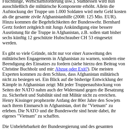
Flüchtlinge, Wirtschaftsförderung usw.). Stattdessen wird nun
ausschließlich die militärische Komponente erhöht. Allein die
Aufstockung der Truppe um 1.000 Soldaten wird mehr Geld kosten
als die gesamte zivile Afghanistanhilfe (2008: 125 Mio. EUR).
Hinzu kommen die Begehrlichkeiten der Bundeswehr. Bernhard
Gertz fordert zeitgleich mit Jungs Ankündigung eine bessere
Ausrüstung für die Truppe in Afghanistan, z.B. sollen statt bisher
sechs künftig 12 geschützte Hubschrauber CH 53 eingesetzt
werden.
Es gibt so viele Gründe, nicht nur vor einer Ausweitung des
militärischen Engagements in Afghanistan zu warnen, sondern eine
Beendigung des Einsatzes zu fordern (siehe hierzu den Beitrag von
Christine Buchholz und mir:
Abzug oder Exit?
). Die meisten
Experten kommen zu dem Schluss, dass Afghanistan militärisch
nicht zu besiegen sei. Ein Blick auf die bisherige Entwicklung der
Kämpfe in Afghanistan zeigt: Mit jeder Truppenaufstockung von
Seiten der NATO nahm auch der Widerstand gegen die Besatzung
zu. Sicherheit und Stabilität sind mit Militär nicht zu erreichen.
Henry Kissinger prophezeite Anfang der 80er Jahre den Sowjets
nach ihrem Einmarsch in Afghanistan, dort ihr "Vietnam" zu
erleben. Die NATO und die Bundeswehr sind heute dabei, ihr
eigenes "Vietnam" zu schaffen.
Die Unbelehrbarkeit der Bundesregierung und des gesamten