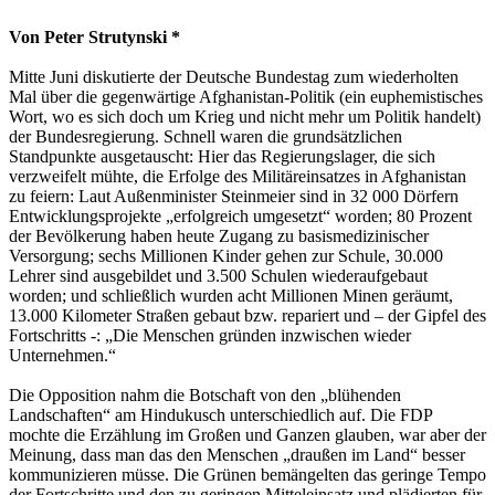
Von Peter Strutynski *
Mitte Juni diskutierte der Deutsche Bundestag zum wiederholten
Mal über die gegenwärtige Afghanistan-Politik (ein euphemistisches
Wort, wo es sich doch um Krieg und nicht mehr um Politik handelt)
der Bundesregierung. Schnell waren die grundsätzlichen
Standpunkte ausgetauscht: Hier das Regierungslager, die sich
verzweifelt mühte, die Erfolge des Militäreinsatzes in Afghanistan
zu feiern: Laut Außenminister Steinmeier sind in 32 000 Dörfern
Entwicklungsprojekte „erfolgreich umgesetzt“ worden; 80 Prozent
der Bevölkerung haben heute Zugang zu basismedizinischer
Versorgung; sechs Millionen Kinder gehen zur Schule, 30.000
Lehrer sind ausgebildet und 3.500 Schulen wiederaufgebaut
worden; und schließlich wurden acht Millionen Minen geräumt,
13.000 Kilometer Straßen gebaut bzw. repariert und – der Gipfel des
Fortschritts -: „Die Menschen gründen inzwischen wieder
Unternehmen.“
Die Opposition nahm die Botschaft von den „blühenden
Landschaften“ am Hindukusch unterschiedlich auf. Die FDP
mochte die Erzählung im Großen und Ganzen glauben, war aber der
Meinung, dass man das den Menschen „draußen im Land“ besser
kommunizieren müsse. Die Grünen bemängelten das geringe Tempo
der Fortschritte und den zu geringen Mitteleinsatz und plädierten für