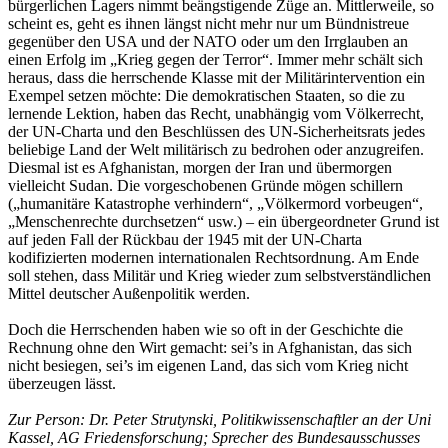
bürgerlichen Lagers nimmt beängstigende Züge an. Mittlerweile, so
scheint es, geht es ihnen längst nicht mehr nur um Bündnistreue
gegenüber den USA und der NATO oder um den Irrglauben an
einen Erfolg im „Krieg gegen der Terror“. Immer mehr schält sich
heraus, dass die herrschende Klasse mit der Militärintervention ein
Exempel setzen möchte: Die demokratischen Staaten, so die zu
lernende Lektion, haben das Recht, unabhängig vom Völkerrecht,
der UN-Charta und den Beschlüssen des UN-Sicherheitsrats jedes
beliebige Land der Welt militärisch zu bedrohen oder anzugreifen.
Diesmal ist es Afghanistan, morgen der Iran und übermorgen
vielleicht Sudan. Die vorgeschobenen Gründe mögen schillern
(„humanitäre Katastrophe verhindern“, „Völkermord vorbeugen“,
„Menschenrechte durchsetzen“ usw.) – ein übergeordneter Grund ist
auf jeden Fall der Rückbau der 1945 mit der UN-Charta
kodifizierten modernen internationalen Rechtsordnung. Am Ende
soll stehen, dass Militär und Krieg wieder zum selbstverständlichen
Mittel deutscher Außenpolitik werden.
Doch die Herrschenden haben wie so oft in der Geschichte die
Rechnung ohne den Wirt gemacht: sei’s in Afghanistan, das sich
nicht besiegen, sei’s im eigenen Land, das sich vom Krieg nicht
überzeugen lässt.
Zur Person: Dr. Peter Strutynski, Politikwissenschaftler an der Uni
Kassel, AG Friedensforschung; Sprecher des Bundesausschusses