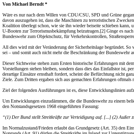
Von Michael Berndt *
Wäre es nur nach dem Willen von CDU/CSU, SPD und Grüne gegangen, k
davon auszugehen ist, dass die Maschinen zu terroristischen Zwecke
Koalition überlegt schon, wie sie ihn wieder beiseite schieben kann, 
U-Booten zur Terrorismusbekämpfung beizutragen.[2] Ginge es nach
Bundeswehr zum Objektschutz, für Verkehrskontrollen, Straßensperre
All dies wird mit der Veränderung der Sicherheitslage begründet. So 
sei – und somit auch nicht mehr die Beschränkung der Bundeswehr au
Dieser Sichtweise stehen zum Ersten historische Erfahrungen mit dem E
Vorstellungen stehen bleiben, sondern dass dies das Einfallstor ist
derartige Einsätze ernsthaft fordert, scheint die Befürchtung nicht g
Ziele. Zum Dritten ergaben sich aus gemachten Erfahrungen oftmals n
Ziel der folgenden Ausführungen ist es, diese Entwicklungslinien au
Um Entwicklungen einzudämmen, die die Bundeswehr zu einem beliebig
den Notstandsgesetzen 1968 eingeführten Fassung:
“(1) Der Bund stellt Streitkräfte zur Verteidigung auf. [...] (2) Außer
Im Normalzustand/Frieden erlaubt das Grundgesetz (Art. 35) den Ein
Notstands (Art. 91) dürfen die Streitkräfte im Inland zur Unterstütz