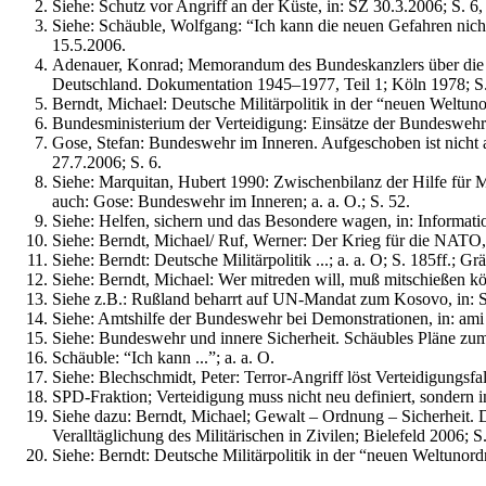
Siehe: Schutz vor Angriff an der Küste, in: SZ 30.3.2006; S. 6,
Siehe: Schäuble, Wolfgang: “Ich kann die neuen Gefahren nicht 
15.5.2006.
Adenauer, Konrad; Memorandum des Bundeskanzlers über die Si
Deutschland. Dokumentation 1945–1977, Teil 1; Köln 1978; S. 
Berndt, Michael: Deutsche Militärpolitik in der “neuen Weltu
Bundesministerium der Verteidigung: Einsätze der Bundeswehr
Gose, Stefan: Bundeswehr im Inneren. Aufgeschoben ist nicht au
27.7.2006; S. 6.
Siehe: Marquitan, Hubert 1990: Zwischenbilanz der Hilfe für 
auch: Gose: Bundeswehr im Inneren; a. a. O.; S. 52.
Siehe: Helfen, sichern und das Besondere wagen, in: Informatio
Siehe: Berndt, Michael/ Ruf, Werner: Der Krieg für die NATO, 
Siehe: Berndt: Deutsche Militärpolitik ...; a. a. O; S. 185ff.
Siehe: Berndt, Michael: Wer mitreden will, muß mitschießen könn
Siehe z.B.: Rußland beharrt auf UN-Mandat zum Kosovo, in: S
Siehe: Amtshilfe der Bundeswehr bei Demonstrationen, in: ami 
Siehe: Bundeswehr und innere Sicherheit. Schäubles Pläne zum E
Schäuble: “Ich kann ...”; a. a. O.
Siehe: Blechschmidt, Peter: Terror-Angriff löst Verteidigungsfal
SPD-Fraktion; Verteidigung muss nicht neu definiert, sondern 
Siehe dazu: Berndt, Michael; Gewalt – Ordnung – Sicherheit. 
Veralltäglichung des Militärischen in Zivilen; Bielefeld 2006; S
Siehe: Berndt: Deutsche Militärpolitik in der “neuen Weltunord