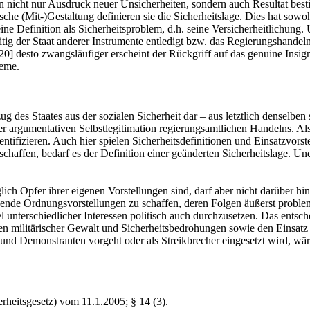
tion nicht nur Ausdruck neuer Unsicherheiten, sondern auch Resultat be
che (Mit-)Gestaltung definieren sie die Sicherheitslage. Dies hat sow
ne Definition als Sicherheitsproblem, d.h. seine Versicherheitlichung.
zeitig der Staat anderer Instrumente entledigt bzw. das Regierungshandeln
desto zwangsläufiger erscheint der Rückgriff auf das genuine Insignium
leme.
g des Staates aus der sozialen Sicherheit dar – aus letztlich denselbe
 der argumentativen Selbstlegitimation regierungsamtlichen Handelns. Al
ntifizieren. Auch hier spielen Sicherheitsdefinitionen und Einsatzvor
haffen, bedarf es der Definition einer geänderten Sicherheitslage. Un
glich Opfer ihrer eigenen Vorstellungen sind, darf aber nicht darüber h
ende Ordnungsvorstellungen zu schaffen, deren Folgen äußerst problem
 unterschiedlicher Interessen politisch auch durchzusetzen. Das entsc
 militärischer Gewalt und Sicherheitsbedrohungen sowie den Einsatz e
d Demonstranten vorgeht oder als Streikbrecher eingesetzt wird, wäre
rheitsgesetz) vom 11.1.2005; § 14 (3).