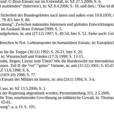
 und: U-Boot-Einsatz nur im Extremfall, in: SZ 27.5.2006; S. 6.
ausblenden” (Interview), in: SZ 8.4.2006; S. 10, und ders.: “Das ist d
cherheit des Bundesgebietes nach innen und außen vom 19.8.1950, in: 
79–83; hier S. 80.
nordnung”. Zwischen nationalen Interessen und globalen Entwicklungen;
 im Ausland; Bonn Februar/1999; S. 5.
fgehoben, in: ami (27:12) 1997; S. 49-54; hier S. 52. Siehe auch: Geis
Menschen in Not. Lufttransporter im humanitären Einsatz, in: Europäi
n für die Truppe (36:12) 1992; S. 20-21; hier S. 20.
in: Wissenschaft und Frieden (17:3) 1999; S. 13-15.
; Grässlin, Jürgen; Lizenz zum Töten? Wie die Bundeswehr zur internati
en. Teil II: die “rot”-”grüne” Variante, in: ami (31:12) 2001; S. 65-67
Z 13.6.1998; S. 6.
(18:9-10) 1988; S. 77.
insatz des Militärs im Innern, in: ami (24:1) 1994; S. 3-4.
l aus, in: SZ 13.5.2006; S. 1.
in der Regierung abgestimmt werden; Pressemitteilung 315, 2.5.2006.
Die Trias zunehmender Gewöhnung an militärische Gewalt, in: Thomas, 
. 65-81.
nung”; a. a. O; S. 105.