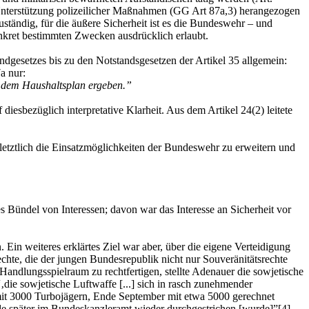
ur Unterstützung polizeilicher Maßnahmen (GG Art 87a,3) herangezogen
zuständig, für die äußere Sicherheit ist es die Bundeswehr – und
onkret bestimmten Zwecken ausdrücklich erlaubt.
dgesetzes bis zu den Notstandsgesetzen der Artikel 35 allgemein:
a nur:
s dem Haushaltsplan ergeben.”
esbezüglich interpretative Klarheit. Aus dem Artikel 24(2) leitete
letztlich die Einsatzmöglichkeiten der Bundeswehr zu erweitern und
 Bündel von Interessen; davon war das Interesse an Sicherheit vor
Ein weiteres erklärtes Ziel war aber, über die eigene Verteidigung
echte, die der jungen Bundesrepublik nicht nur Souveränitätsrechte
ndlungsspielraum zu rechtfertigen, stellte Adenauer die sowjetische
‚die sowjetische Luftwaffe [...] sich in rasch zunehmender
it 3000 Turbojägern, Ende September mit etwa 5000 gerechnet
nde später im Bundeskanzleramt wieder durchgestrichen [wurde]”[4].