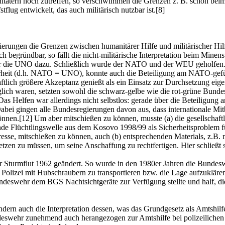
nitätern noch zutreffen, so verschwimmen die Grenzen z. B. schon bei
lug entwickelt, das auch militärisch nutzbar ist.[8]
ngen die Grenzen zwischen humanitärer Hilfe und militärischer Hilfe 
ch begründbar, so fällt die nicht-militärische Interpretation beim Min
fe für die UNO dazu. Schließlich wurde der NATO und der WEU geholf
herheit (d.h. NATO = UNO), konnte auch die Beteiligung am NATO-gefü
aftlich größere Akzeptanz genießt als ein Einsatz zur Durchsetzung eig
lich waren, setzten sowohl die schwarz-gelbe wie die rot-grüne Bunde
as Helfen war allerdings nicht selbstlos: gerade über die Beteiligung a
Dabei gingen alle Bundesregierungen davon aus, dass internationale M
önnen.[12] Um aber mitschießen zu können, musste (a) die gesellschaftl
de Flüchtlingswelle aus dem Kosovo 1998/99 als Sicherheitsproblem für
sse, mitschießen zu können, auch (b) entsprechenden Materials, z.B. 
etzen zu müssen, um seine Anschaffung zu rechtfertigen. Hier schließt s
der Sturmflut 1962 geändert. So wurde in den 1980er Jahren die Bunde
Polizei mit Hubschraubern zu transportieren bzw. die Lage aufzukläre
undeswehr dem BGS Nachtsichtgeräte zur Verfügung stellte und half, di
ondern auch die Interpretation dessen, was das Grundgesetz als Amtshilfe
eswehr zunehmend auch herangezogen zur Amtshilfe bei polizeilichen G