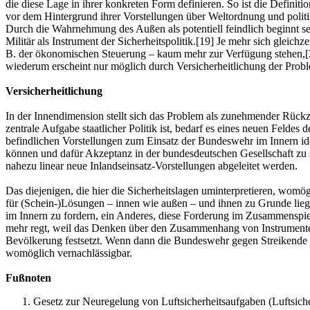
die diese Lage in ihrer konkreten Form definieren. So ist die Defini
vor dem Hintergrund ihrer Vorstellungen über Weltordnung und politis
Durch die Wahrnehmung des Außen als potentiell feindlich beginnt sei
Militär als Instrument der Sicherheitspolitik.[19] Je mehr sich gleich
B. der ökonomischen Steuerung – kaum mehr zur Verfügung stehen,[20] 
wiederum erscheint nur möglich durch Versicherheitlichung der Prob
Versicherheitlichung
In der Innendimension stellt sich das Problem als zunehmender Rückzu
zentrale Aufgabe staatlicher Politik ist, bedarf es eines neuen Feldes
befindlichen Vorstellungen zum Einsatz der Bundeswehr im Innern ide
können und dafür Akzeptanz in der bundesdeutschen Gesellschaft zu sc
nahezu linear neue Inlandseinsatz-Vorstellungen abgeleitet werden.
Das diejenigen, die hier die Sicherheitslagen uminterpretieren, womö
für (Schein-)Lösungen – innen wie außen – und ihnen zu Grunde lieg
im Innern zu fordern, ein Anderes, diese Forderung im Zusammenspiel
mehr regt, weil das Denken über den Zusammenhang von Instrumenten
Bevölkerung festsetzt. Wenn dann die Bundeswehr gegen Streikende un
womöglich vernachlässigbar.
Fußnoten
Gesetz zur Neuregelung von Luftsicherheitsaufgaben (Luftsiche