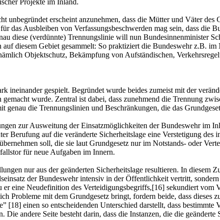
scher Projekte im Inland.
t unbegründet erscheint anzunehmen, dass die Mütter und Väter des G
für das Ausbleiben von Verfassungsbeschwerden mag sein, dass die Bun
nau diese (verdünnte) Trennungslinie will nun Bundesinnenminister Sc
 auf diesem Gebiet gesammelt: So praktiziert die Bundeswehr z.B. i
rf, nämlich Objektschutz, Bekämpfung von Aufständischen, Verkehrsreg
rk ineinander gespielt. Begründet wurde beides zumeist mit der verän
ch gemacht wurde. Zentral ist dabei, dass zunehmend die Trennung zwis
 genau die Trennungslinien und Beschränkungen, die das Grundgesetz b
llungen zur Ausweitung der Einsatzmöglichkeiten der Bundeswehr im I
nter Berufung auf die veränderte Sicherheitslage eine Verstetigung des 
bernehmen soll, die sie laut Grundgesetz nur im Notstands- oder Ver
fallstor für neue Aufgaben im Innern.
llungen nur aus der geänderten Sicherheitslage resultieren. In diesem 
insatz der Bundeswehr intensiv in der Öffentlichkeit vertritt, sondern
u er eine Neudefinition des Verteidigungsbegriffs,[16] sekundiert vom V
tlich Probleme mit dem Grundgesetz bringt, fordern beide, dass dieses z
” [18] einen so entscheidenden Unterschied darstellt, dass bestimmte 
en. Die andere Seite besteht darin, dass die Instanzen, die die geänderte