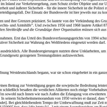
äfte im Inland zur Verkehrsregelung, zum Schutz ziviler Objekte und z
rheit und äußerer Sicherheit – für die innere Sicherheit ist die Polizei 
teidigungsfall. Der Einsatz der Bundeswehr ist hier jeweils nur zu k
 und ihre Grenzen präzisiert. So lautete von der Verkündung des Grun
echts- und Amtshilfe”. Und zwischen 1956 und 1968 lautete Artikel 87
ten Streitkräfte und die Grundzüge ihrer Organisation müssen sich au
hmen. Erst das Urteil des Bundesverfassungsgerichts von 1994 schuf di
iver Sicherheit zur Wahrung des Weltfriedens eingesetzt werden darf.
 ausdrücklich. Alle Bundesregierungen nutzten diese Unklarheiten, um 
as Grundgesetz gezogenen Trennungslinien aufzuweichen.
nung Westdeutschlands begann, war sie schon eingebettet in ein ganzes
nen Beitrag zur Verteidigung gegen die sowjetische Bedrohung leisten. 
 schließlich besaßen die westlichen Alliierten noch einige Vorbehaltsr
Um sowohl nach Innen wie nach Außen die Erlangung von erweiterten Ha
ar. In seinem Sicherheitsmemorandum von 1950 verwies er darauf, dass “
ndet]. Bei gleichbleibendem Tempo der Umbewaffnung muß zur Zeit m
 “5000” fest, dass “die letzte 0 [...] mit einem Ausrufezeichen am Ra