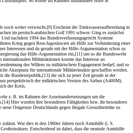
m Lufttransport. So wurde im Rahmen humanitärer Hilfe in
noch weiter verwischt.[9] Erscheint die Trinkwasseraufbereitung in
ensuchen im persisch-arabischen Golf 1991 schwer. Ging es zunächst
en. Und nachdem 1994 das Bundesverfassungsgericht Systeme
hrten Krieg gegen Rest-Jugoslawien als Hilfe zur Verhinderung einer
ener Interessen und da gerade mit der Hilfe-Argumentation schon zu
sregierung das Hilfe-Argumentation ein,[11] um so die Bundeswehr
n internationalen Militäraktionen konnte das Interesse an
itbestimmung des Willens zu militärischem Engagement bedarf, und so
iche Akzeptanz für internationale Militäreinsätze geschaffen werden.
 die Bundesrepublik,[13] die sich zu jener Zeit gerade in der
nun perspektivisch der militärischen Version des Airbus (A400M).
ich der Kreis.
swehr z. B. im Rahmen der Auseinandersetzungen um die
n.[14] Hier wurden ihre besonderen Fähigkeiten bzw. ihr besonderes
e neue Ostgrenze Deutschlands gegen illegale Grenzübertritte zu
 zulässt. War dies in den 1960er Jahren noch Amtshilfe (i. S.
roßeinsätzen. Entscheidend ist dabei, dass die neutrale Amtshilfe