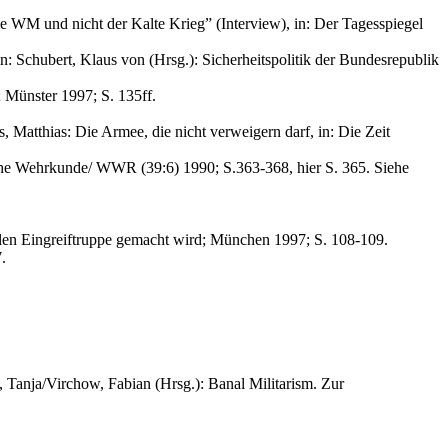
ie WM und nicht der Kalte Krieg” (Interview), in: Der Tagesspiegel
Schubert, Klaus von (Hrsg.): Sicherheitspolitik der Bundesrepublik
 Münster 1997; S. 135ff.
, Matthias: Die Armee, die nicht verweigern darf, in: Die Zeit
sche Wehrkunde/ WWR (39:6) 1990; S.363-368, hier S. 365. Siehe
onalen Eingreiftruppe gemacht wird; München 1997; S. 108-109.
.
Tanja/Virchow, Fabian (Hrsg.): Banal Militarism. Zur