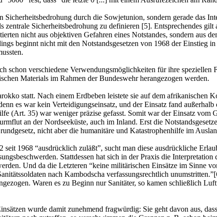
len Sicherheitsbedrohung durch die Sowjetunion, sondern gerade das In
 zentrale Sicherheitsbedrohung zu definieren [5]. Entsprechendes gilt
tierten nicht aus objektiven Gefahren eines Notstandes, sondern aus de
dings beginnt nicht mit den Notstandsgesetzen von 1968 der Einstieg in
mussten.
auch schon verschiedene Verwendungsmöglichkeiten für ihre spezielle
ifischen Materials im Rahmen der Bundeswehr herangezogen werden.
okko statt. Nach einem Erdbeben leistete sie auf dem afrikanischen Ko
denn es war kein Verteidigungseinsatz, und der Einsatz fand außerhal
lfe (Art. 35) war weniger präzise gefasst. Somit war der Einsatz vom 
turmflut an der Nordseeküste, auch im Inland. Erst die Notstandsgeset
undgesetz, nicht aber die humanitäre und Katastrophenhilfe im Auslan
 seit 1968 “ausdrücklich zuläßt”, sucht man diese ausdrückliche Erla
sungsbeschwerden. Stattdessen hat sich in der Praxis die Interpretati
werden. Und da die Letzteren “keine militärischen Einsätze im Sinne von
anitätssoldaten nach Kambodscha verfassungsrechtlich unumstritten.”
gezogen. Waren es zu Beginn nur Sanitäter, so kamen schließlich Luftt
insätzen wurde damit zunehmend fragwürdig: Sie geht davon aus, dass n