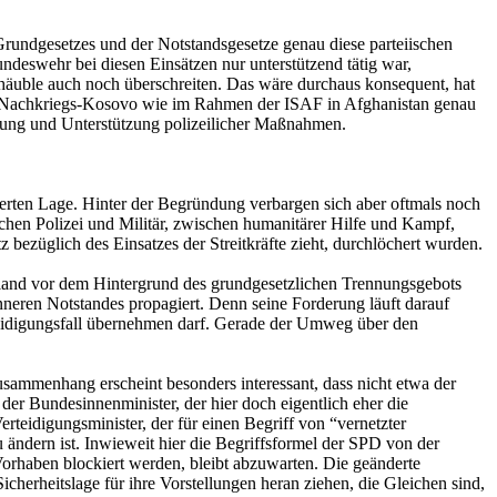
rundgesetzes und der Notstandsgesetze genau diese parteiischen
deswehr bei diesen Einsätzen nur unterstützend tätig war,
häuble auch noch überschreiten. Das wäre durchaus konsequent, hat
m Nachkriegs-Kosovo wie im Rahmen der ISAF in Afghanistan genau
elung und Unterstützung polizeilicher Maßnahmen.
derten Lage. Hinter der Begründung verbargen sich aber oftmals noch
chen Polizei und Militär, zwischen humanitärer Hilfe und Kampf,
ezüglich des Einsatzes der Streitkräfte zieht, durchlöchert wurden.
nland vor dem Hintergrund des grundgesetzlichen Trennungsgebots
inneren Notstandes propagiert. Denn seine Forderung läuft darauf
teidigungsfall übernehmen darf. Gerade der Umweg über den
Zusammenhang erscheint besonders interessant, dass nicht etwa der
 der Bundesinnenminister, der hier doch eigentlich eher die
erteidigungsminister, der für einen Begriff von “vernetzter
u ändern ist. Inwieweit hier die Begriffsformel der SPD von der
Vorhaben blockiert werden, bleibt abzuwarten. Die geänderte
 Sicherheitslage für ihre Vorstellungen heran ziehen, die Gleichen sind,