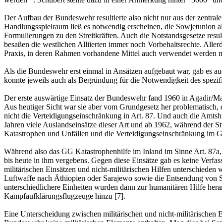
Der Aufbau der Bundeswehr resultierte also nicht nur aus der zentra
Handlungsspielraum ließ es notwendig erscheinen, die Sowjetunion als
Formulierungen zu den Streitkräften. Auch die Notstandsgesetze resul
besaßen die westlichen Alliierten immer noch Vorbehaltsrechte. Aller
Praxis, in deren Rahmen vorhandene Mittel auch verwendet werden 
Als die Bundeswehr erst einmal in Ansätzen aufgebaut war, gab es 
konnte jeweils auch als Begründung für die Notwendigkeit des spez
Der erste auswärtige Einsatz der Bundeswehr fand 1960 in Agadir/Mar
Aus heutiger Sicht war sie aber vom Grundgesetz her problematisch, 
nicht die Verteidigungseinschränkung in Art. 87. Und auch die Amtshi
Jahren viele Auslandseinsätze dieser Art und ab 1962, während der S
Katastrophen und Unfällen und die Verteidigungseinschränkung im Gr
Während also das GG Katastrophenhilfe im Inland im Sinne Art. 87a,2
bis heute in ihm vergebens. Gegen diese Einsätze gab es keine Verfas
militärischen Einsätzen und nicht-militärischen Hilfen unterschieden 
Luftwaffe nach Äthiopien oder Sarajewo sowie die Entsendung von S
unterschiedlichere Einheiten wurden dann zur humanitären Hilfe heran
Kampfaufklärungsflugzeuge hinzu [7].
Eine Unterscheidung zwischen militärischen und nicht-militärischen E