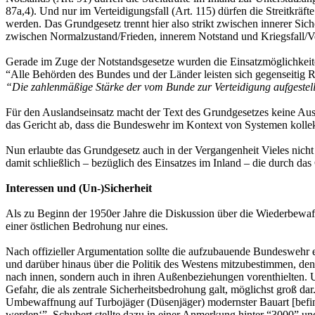
87a,4). Und nur im Verteidigungsfall (Art. 115) dürfen die Streitkr
werden. Das Grundgesetz trennt hier also strikt zwischen innerer Siche
zwischen Normalzustand/Frieden, innerem Notstand und Kriegsfall/Ver
Gerade im Zuge der Notstandsgesetze wurden die Einsatzmöglichkeiten
“Alle Behörden des Bundes und der Länder leisten sich gegenseitig R
“Die zahlenmäßige Stärke der vom Bunde zur Verteidigung aufgestell
Für den Auslandseinsatz macht der Text des Grundgesetzes keine Ausna
das Gericht ab, dass die Bundeswehr im Kontext von Systemen kollekt
Nun erlaubte das Grundgesetz auch in der Vergangenheit Vieles nicht
damit schließlich – bezüglich des Einsatzes im Inland – die durch d
Interessen und (Un-)Sicherheit
Als zu Beginn der 1950er Jahre die Diskussion über die Wiederbewaff
einer östlichen Bedrohung nur eines.
Nach offizieller Argumentation sollte die aufzubauende Bundeswehr ei
und darüber hinaus über die Politik des Westens mitzubestimmen, denn
nach innen, sondern auch in ihren Außenbeziehungen vorenthielten. 
Gefahr, die als zentrale Sicherheitsbedrohung galt, möglichst groß d
Umbewaffnung auf Turbojäger (Düsenjäger) modernster Bauart [befi
werden‘”. Schubert stellte dazu in einer Anmerkung hinter “3000” und