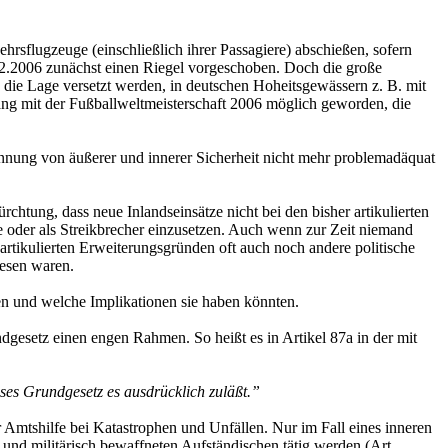
flugzeuge (einschließlich ihrer Passagiere) abschießen, sofern
.2.2006 zunächst einen Riegel vorgeschoben. Doch die große
in die Lage versetzt werden, in deutschen Hoheitsgewässern z. B. mit
g mit der Fußballweltmeisterschaft 2006 möglich geworden, die
Trennung von äußerer und innerer Sicherheit nicht mehr problemadäquat
chtung, dass neue Inlandseinsätze nicht bei den bisher artikulierten
e oder als Streikbrecher einzusetzen. Auch wenn zur Zeit niemand
 artikulierten Erweiterungsgründen oft auch noch andere politische
wesen waren.
en und welche Implikationen sie haben könnten.
esetz einen engen Rahmen. So heißt es in Artikel 87a in der mit
dieses Grundgesetz es ausdrücklich zuläßt.”
Amtshilfe bei Katastrophen und Unfällen. Nur im Fall eines inneren
 und militärisch bewaffneten Aufständischen tätig werden (Art.