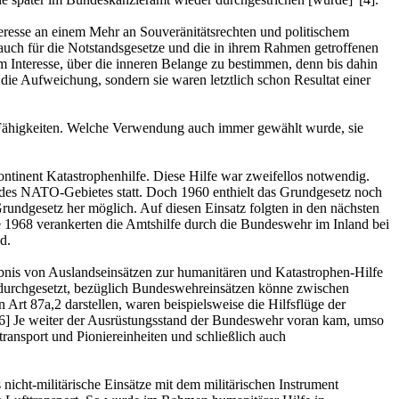
teresse an einem Mehr an Souveränitätsrechten und politischem
 auch für die Notstandsgesetze und die in ihrem Rahmen getroffenen
m Interesse, über die inneren Belange zu bestimmen, denn bis dahin
 die Aufweichung, sondern sie waren letztlich schon Resultat einer
n Fähigkeiten. Welche Verwendung auch immer gewählt wurde, sie
ntinent Katastrophenhilfe. Diese Hilfe war zweifellos notwendig.
b des NATO-Gebietes statt. Doch 1960 enthielt das Grundgesetz noch
Grundgesetz her möglich. Auf diesen Einsatz folgten in den nächsten
ze 1968 verankerten die Amtshilfe durch die Bundeswehr im Inland bei
d.
ubnis von Auslandseinsätzen zur humanitären und Katastrophen-Hilfe
on durchgesetzt, bezüglich Bundeswehreinsätzen könne zwischen
 Art 87a,2 darstellen, waren beispielsweise die Hilfsflüge der
[6] Je weiter der Ausrüstungsstand der Bundeswehr voran kam, umso
ransport und Pioniereinheiten und schließlich auch
icht-militärische Einsätze mit dem militärischen Instrument