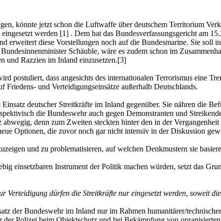
önnte jetzt schon die Luftwaffe über deutschem Territorium Verkehrs
n eingesetzt werden [1] . Dem hat das Bundesverfassungsgericht am 15
und erweitert diese Vorstellungen noch auf die Bundesmarine. Sie soll 
 Bundesinnenminister Schäuble, wäre es zudem schon im Zusammenhan
n und Razzien im Inland einzusetzen.[3]
wird postuliert, dass angesichts des internationalen Terrorismus eine 
f Friedens- und Verteidigungseinsätze außerhalb Deutschlands.
insatz deutscher Streitkräfte im Inland gegenüber. Sie nähren die Befür
, perspektivisch die Bundeswehr auch gegen Demonstranten und Streikend
anz abwegig, denn zum Zweiten steckten hinter den in der Vergangenheit
eue Optionen, die zuvor noch gar nicht intensiv in der Diskussion ge
fzuzeigen und zu problematisieren, auf welchen Denkmustern sie basier
 einsetzbaren Instrument der Politik machen würden, setzt das Grundg
 zur Verteidigung dürfen die Streitkräfte nur eingesetzt werden, soweit 
satz der Bundeswehr im Inland nur im Rahmen humanitärer/technischer 
ung der Polizei beim Objektschutz und bei Bekämpfung von organisierten