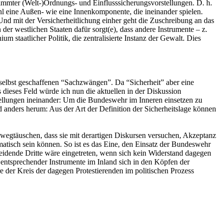
stimmter (Welt-)Ordnungs- und Einflusssicherungsvorstellungen. D. h.
ohl eine Außen- wie eine Innenkomponente, die ineinander spielen.
 Und mit der Versicherheitlichung einher geht die Zuschreibung an das
 der westlichen Staaten dafür sorgt(e), dass andere Instrumente – z.
 staatlicher Politik, die zentralisierte Instanz der Gewalt. Dies
n selbst geschaffenen “Sachzwängen”. Da “Sicherheit” aber eine
s dieses Feld würde ich nun die aktuellen in der Diskussion
stellungen ineinander: Um die Bundeswehr im Inneren einsetzen zu
d anders herum: Aus der Art der Definition der Sicherheitslage können
inwegtäuschen, dass sie mit derartigen Diskursen versuchen, Akzeptanz
atisch sein können. So ist es das Eine, den Einsatz der Bundeswehr
heidende Dritte wäre eingetreten, wenn sich kein Widerstand dagegen
ntsprechender Instrumente im Inland sich in den Köpfen der
 der Kreis der dagegen Protestierenden im politischen Prozess