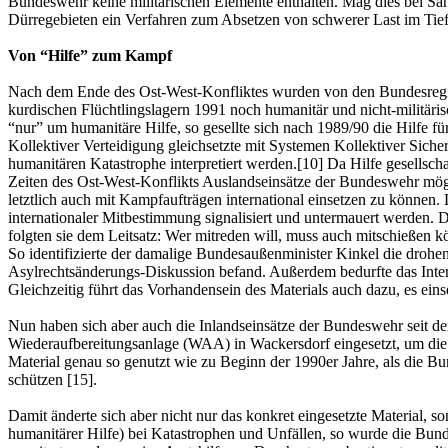
Bundeswehr keine militärischen Elemente enthalten. Mag dies bei Sa
Dürregebieten ein Verfahren zum Absetzen von schwerer Last im Tiefstf
Von “Hilfe” zum Kampf
Nach dem Ende des Ost-West-Konfliktes wurden von den Bundesregieru
kurdischen Flüchtlingslagern 1991 noch humanitär und nicht-militäris
“nur” um humanitäre Hilfe, so gesellte sich nach 1989/90 die Hil
Kollektiver Verteidigung gleichsetzte mit Systemen Kollektiver Sic
humanitären Katastrophe interpretiert werden.[10] Da Hilfe gesellsch
Zeiten des Ost-West-Konflikts Auslandseinsätze der Bundeswehr mög
letztlich auch mit Kampfaufträgen international einsetzen zu können. D
internationaler Mitbestimmung signalisiert und untermauert werden. 
folgten sie dem Leitsatz: Wer mitreden will, muss auch mitschießen k
So identifizierte der damalige Bundesaußenminister Kinkel die drohen
Asylrechtsänderungs-Diskussion befand. Außerdem bedurfte das Intere
Gleichzeitig führt das Vorhandensein des Materials auch dazu, es eins
Nun haben sich aber auch die Inlandseinsätze der Bundeswehr seit 
Wiederaufbereitungsanlage (WAA) in Wackersdorf eingesetzt, um die 
Material genau so genutzt wie zu Beginn der 1990er Jahre, als die B
schützen [15].
Damit änderte sich aber nicht nur das konkret eingesetzte Material, s
humanitärer Hilfe) bei Katastrophen und Unfällen, so wurde die Bund