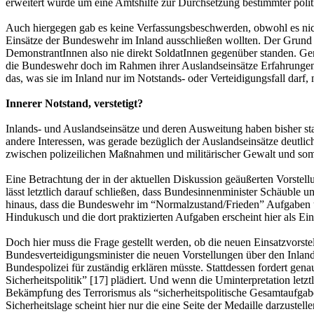
erweitert wurde um eine Amtshilfe zur Durchsetzung bestimmter politi
Auch hiergegen gab es keine Verfassungsbeschwerden, obwohl es nich
Einsätze der Bundeswehr im Inland ausschließen wollten. Der Grund 
DemonstrantInnen also nie direkt SoldatInnen gegenüber standen. Ge
die Bundeswehr doch im Rahmen ihrer Auslandseinsätze Erfahrungen
das, was sie im Inland nur im Notstands- oder Verteidigungsfall da
Innerer Notstand, verstetigt?
Inlands- und Auslandseinsätze und deren Ausweitung haben bisher sta
andere Interessen, was gerade bezüglich der Auslandseinsätze deutli
zwischen polizeilichen Maßnahmen und militärischer Gewalt und somit
Eine Betrachtung der in der aktuellen Diskussion geäußerten Vorste
lässt letztlich darauf schließen, dass Bundesinnenminister Schäuble u
hinaus, dass die Bundeswehr im “Normalzustand/Frieden” Aufgaben ü
Hindukusch und die dort praktizierten Aufgaben erscheint hier als Ein
Doch hier muss die Frage gestellt werden, ob die neuen Einsatzvorste
Bundesverteidigungsminister die neuen Vorstellungen über den Inlandse
Bundespolizei für zuständig erklären müsste. Stattdessen fordert gena
Sicherheitspolitik” [17] plädiert. Und wenn die Uminterpretation letz
Bekämpfung des Terrorismus als “sicherheitspolitische Gesamtaufgabe
Sicherheitslage scheint hier nur die eine Seite der Medaille darzustell