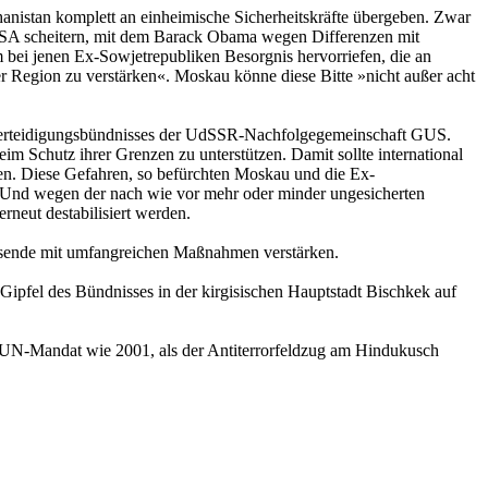
nistan komplett an einheimische Sicherheitskräfte übergeben. Zwar
r USA scheitern, mit dem Barack Obama wegen Differenzen mit
m bei jenen Ex-Sowjetrepubliken Besorgnis hervorriefen, die an
er Region zu verstärken«. Moskau könne diese Bitte »nicht außer acht
en Verteidigungsbündnisses der UdSSR-Nachfolgegemeinschaft GUS.
m Schutz ihrer Grenzen zu unterstützen. Damit sollte international
n. Diese Gefahren, so befürchten Moskau und die Ex-
 Und wegen der nach wie vor mehr oder minder ungesicherten
eut destabilisiert werden.
resende mit umfangreichen Maßnahmen verstärken.
ipfel des Bündnisses in der kirgisischen Hauptstadt Bischkek auf
n UN-Mandat wie 2001, als der Antiterrorfeldzug am Hindukusch