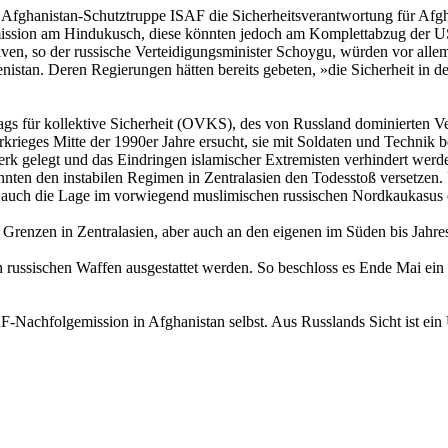
fghanistan-Schutztruppe ISAF die Sicherheitsverantwortung für Afgha
ungsmission am Hindukusch, diese könnten jedoch am Komplettabzug de
iven, so der russische Verteidigungsminister Schoygu, würden vor alle
istan. Deren Regierungen hätten bereits gebeten, »die Sicherheit in d
rtrags für kollektive Sicherheit (OVKS), des von Russland dominiert
eges Mitte der 1990er Jahre ersucht, sie mit Soldaten und Technik bei
gelegt und das Eindringen islamischer Extremisten verhindert werde
en den instabilen Regimen in Zentralasien den Todesstoß versetzen.
uch die Lage im vorwiegend muslimischen russischen Nordkaukasus ern
n Grenzen in Zentralasien, aber auch an den eigenen im Süden bis Jah
ssischen Waffen ausgestattet werden. So beschloss es Ende Mai ein G
-Nachfolgemission in Afghanistan selbst. Aus Russlands Sicht ist ei