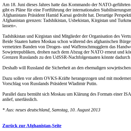
Am 18. Juni dieses Jahres hatte das Kommando der NATO-geführten A
gibt es Pläne für eine Fortführung der internationalen Stabilisier
Afghanistans Präsident Hamid Karsai gedroht hat. Derartige Perspekt
Afghanistan grenzen: Tadshikistan, Usbekistan, Kirgistan und Turkmen
lassen«.
Tadshikistan und Kirgistan sind Mitglieder der Organisation des Ve
Beide Staaten hatten Moskau schon während des afghanischen Bürgerkri
vernetzten Banden von Drogen- und Waffenschmugglern das Handwerk 
Sowjetrepubliken, drohen nach dem Abzug der NATO erneut und könnt
Grenzen Russlands zu den UdSSR-Nachfolgestaaten könnte dadurch a
Deshalb will Russland die Sicherheit an den ehemaligen sowjetische
Dazu sollen vor allem OVKS-Kräfte herangezogen und mit modernen ru
Vorschlag von Russlands Präsident Wladimir Putin.
Parallel dazu bemüht sich Moskau um Klärung des Formats einer ISAF
anlief, unerlässlich.
* Aus: neues deutschland, Samstag, 10. August 2013
Zurück zur Afghanistan-Seite