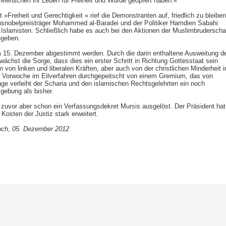
enschen ihr Leben für Freiheit und Würde geopfert haben.«
 »Freiheit und Gerechtigkeit « rief die Demonstranten auf, friedlich zu bleiben
ensnobelpreisträger Mohammed al-Baradei und der Politiker Hamdien Sabahi
e Islamisten. Schließlich habe es auch bei den Aktionen der Muslimbruderscha
geben.
m 15. Dezember abgestimmt werden. Durch die darin enthaltene Ausweitung d
wächst die Sorge, dass dies ein erster Schritt in Richtung Gottesstaat sein
m von linken und liberalen Kräften, aber auch von der christlichen Minderheit i
der Vorwoche im Eilverfahren durchgepeitscht von einem Gremium, das von
lage verleiht der Scharia und den islamischen Rechtsgelehrten ein noch
gebung als bisher.
te zuvor aber schon ein Verfassungsdekret Mursis ausgelöst. Der Präsident hat
Kosten der Justiz stark erweitert.
och, 05. Dezember 2012