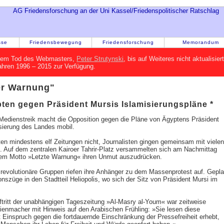
sse
Friedensbewegung
Friedensforschung
Memorandum
h dem Tod des Webmasters,
Peter Strutynski
, bis auf Weiteres nicht aktualisie
Jahren 1996 – 2015 zur Verfügung.
er Warnung"
ten gegen Präsident Mursis Islamisierungspläne *
edienstreik macht die Opposition gegen die Pläne von Ägyptens Präsident
ierung des Landes mobil.
en mindestens elf Zeitungen nicht, Journalisten gingen gemeinsam mit vielen
e. Auf dem zentralen Kairoer Tahrir-Platz versammelten sich am Nachmittag
em Motto »Letzte Warnung« ihren Unmut auszudrücken.
e revolutionäre Gruppen riefen ihre Anhänger zu dem Massenprotest auf. Gepla
szüge in den Stadtteil Heliopolis, wo sich der Sitz von Präsident Mursi im
ftritt der unabhängigen Tageszeitung »Al-Masry al-Youm« war zeitweise
ienmacher mit Hinweis auf den Arabischen Frühling: »Sie lesen diese
 Einspruch gegen die fortdauernde Einschränkung der Pressefreiheit erhebt,