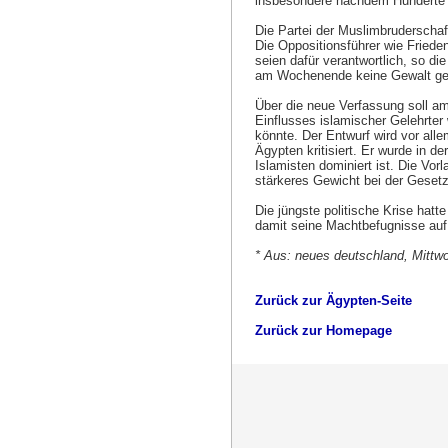
insbesondere nachdem Hunderte M
Die Partei der Muslimbruderschaft
Die Oppositionsführer wie Fried
seien dafür verantwortlich, so di
am Wochenende keine Gewalt ge
Über die neue Verfassung soll a
Einflusses islamischer Gelehrter 
könnte. Der Entwurf wird vor alle
Ägypten kritisiert. Er wurde in 
Islamisten dominiert ist. Die Vor
stärkeres Gewicht bei der Gesetz
Die jüngste politische Krise hat
damit seine Machtbefugnisse auf 
* Aus: neues deutschland, Mittw
Zurück zur Ägypten-Seite
Zurück zur Homepage