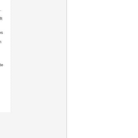
.
ft
es
n
te