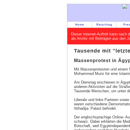
Home
Ratschlag
Pre
Dieser Internet-Auftritt kann nac
als Archiv mit Beiträgen aus den 
Tausende mit "letzt
Massenprotest in Ägyp
Mit Massenprotesten und einem M
Mohammed Mursi für eine Islamis
Am Dienstag erschienen in Ägypt
anderen Aktivisten auf die Straß
Tausende Menschen, um unter d
Liberale und linke Parteien sowi
waren verschiedene Demonstration
Ittihadija- Palast befindet.
Der englischsprachige Online- Au
schwarz. Dabei erklärten die Med
Botschaft, weil Egyptindependent