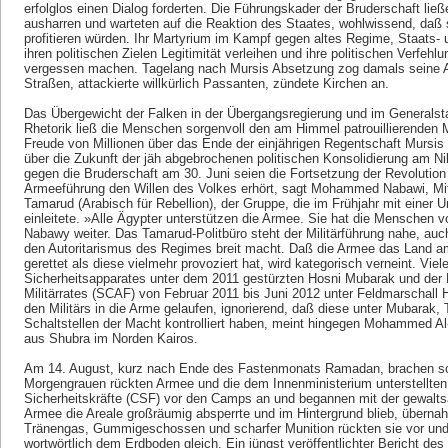
erfolglos einen Dialog forderten. Die Führungskader der Bruderschaft lie
ausharren und warteten auf die Reaktion des Staates, wohlwissend, daß 
profitieren würden. Ihr Martyrium im Kampf gegen altes Regime, Staats- un
ihren politischen Zielen Legitimität verleihen und ihre politischen Verfeh
vergessen machen. Tagelang nach Mursis Absetzung zog damals seine An
Straßen, attackierte willkürlich Passanten, zündete Kirchen an.
Das Übergewicht der Falken in der Übergangsregierung und im Generalst
Rhetorik ließ die Menschen sorgenvoll den am Himmel patrouillierenden Mi
Freude von Millionen über das Ende der einjährigen Regentschaft Mursis 
über die Zukunft der jäh abgebrochenen politischen Konsolidierung am Nil
gegen die Bruderschaft am 30. Juni seien die Fortsetzung der Revolutio
Armeeführung den Willen des Volkes erhört, sagt Mohammed Nabawi, Mitg
Tamarud (Arabisch für Rebellion), der Gruppe, die im Frühjahr mit einer
einleitete. »Alle Ägypter unterstützen die Armee. Sie hat die Menschen v
Nabawy weiter. Das Tamarud-Politbüro steht der Militärführung nahe, au
den Autoritarismus des Regimes breit macht. Daß die Armee das Land am
gerettet als diese vielmehr provoziert hat, wird kategorisch verneint. Vie
Sicherheitsapparates unter dem 2011 gestürzten Hosni Mubarak und der M
Militärrates (SCAF) von Februar 2011 bis Juni 2012 unter Feldmarschall
den Militärs in die Arme gelaufen, ignorierend, daß diese unter Mubarak,
Schaltstellen der Macht kontrolliert haben, meint hingegen Mohammed Al
aus Shubra im Norden Kairos.
Am 14. August, kurz nach Ende des Fastenmonats Ramadan, brachen sc
Morgengrauen rückten Armee und die dem Innenministerium unterstellten 
Sicherheitskräfte (CSF) vor den Camps an und begannen mit der gewal
Armee die Areale großräumig absperrte und im Hintergrund blieb, überna
Tränengas, Gummigeschossen und scharfer Munition rückten sie vor un
wortwörtlich dem Erdboden gleich. Ein jüngst veröffentlichter Bericht de