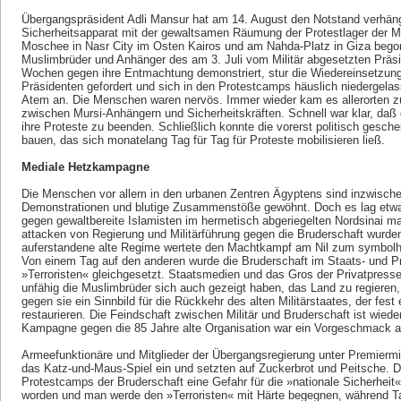
Übergangspräsident Adli Mansur hat am 14. August den Notstand verhä
Sicherheitsapparat mit der gewaltsamen Räumung der Protestlager der M
Moschee in Nasr City im Osten Kairos und am Nahda-Platz in Giza begon
Muslimbrüder und Anhänger des am 3. Juli vom Militär abgesetzten Prä
Wochen gegen ihre Entmachtung demonstriert, stur die Wiedereinsetzung 
Präsidenten gefordert und sich in den Protestcamps häuslich niedergela
Atem an. Die Menschen waren nervös. Immer wieder kam es allerorten z
zwischen Mursi-Anhängern und Sicherheitskräften. Schnell war klar, daß
ihre Proteste zu beenden. Schließlich konnte die vorerst politisch gesche
bauen, das sich monatelang Tag für Tag für Proteste mobilisieren ließ.
Mediale Hetzkampagne
Die Menschen vor allem in den urbanen Zentren Ägyptens sind inzwischen 
Demonstrationen und blutige Zusammenstöße gewöhnt. Doch es lag etwas i
gegen gewaltbereite Islamisten im hermetisch abgeriegelten Nordsinai ma
attacken von Regierung und Militärführung gegen die Bruderschaft wurde
auferstandene alte Regime wertete den Machtkampf am Nil zum symbol
Von einem Tag auf den anderen wurde die Bruderschaft im Staats- und P
»Terroristen« gleichgesetzt. Staatsmedien und das Gros der Privatpresse
unfähig die Muslimbrüder sich auch gezeigt haben, das Land zu regieren
gegen sie ein Sinnbild für die Rückkehr des alten Militärstaates, der fest
restaurieren. Die Feindschaft zwischen Militär und Bruderschaft ist wieder 
Kampagne gegen die 85 Jahre alte Organisation war ein Vorgeschmack auf 
Armeefunktionäre und Mitglieder der Übergangsregierung unter Premiermin
das Katz-und-Maus-Spiel ein und setzten auf Zuckerbrot und Peitsche. D
Protestcamps der Bruderschaft eine Gefahr für die »nationale Sicherheit
worden und man werde den »Terroristen« mit Härte begegnen, während