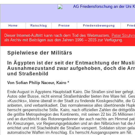
Home
Ratschlag
Presse
Friedensbewegung
Frie
Dieser Internet-Auftritt kann nach dem Tod des Webmasters,
Peter Strutyn
als Archiv mit Beiträgen aus den Jahren 1996 – 2015 zur Verfügung.
Spielwiese der Militärs
In Ägypten ist der seit der Entmachtung der Mus
Ausnahmezustand zwar aufgehoben, doch die A
und Straßenbild
Von Sofian Philip Naceur, Kairo *
Ende August in Ägyptens Hauptstadt Kairo. Die Straßen sind leer gefegt
Autos oder Busse, nicht einmal Straßenhändler bieten ihre Ware feil. Ge
»Kuschks«, kleine überall in der Stadt zu findende Kioskgeschäfte, die
anbieten, sind verbarrikadiert. Das normalerweise alles übertönende Hupk
herrscht gespenstische Stille. Kairo, nach offiziellen Zahlen die drittgr
die größte Metropolregion des Kontinents, mit seinen 22 bis 25 Millionen 
und an durchbricht das Rotorengedonner der auch nachts am Himmel patroui
An Kreuzungen, vor Regierungsgebäuden und an den Nilbrücken hat die 
errichtet und mit Stacheldraht die Straßen versperrt. Soldaten sitzen gela
automatische Waffen im Anschlag. Es herrscht Ausgangssperre am Nil.