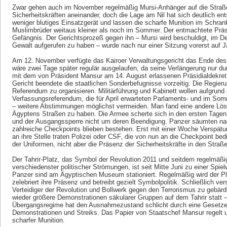
Zwar gehen auch im November regelmäßig Mursi-Anhänger auf die Straße
Sicherheitskräften aneinander, doch die Lage am Nil hat sich deutlich en
weniger blutiges Einsatzgerät und lassen die scharfe Munition im Schran
Muslimbrüder weitaus kleiner als noch im Sommer. Der entmachtete Präsi
Gefängnis. Der Gerichtsprozeß gegen ihn – Mursi wird beschuldigt, im 
Gewalt aufgerufen zu haben – wurde nach nur einer Sitzung vorerst auf 
Am 12. November verfügte das Kairoer Verwaltungsgericht das Ende de
wäre zwei Tage später regulär ausgelaufen, da seine Verlängerung nur d
mit dem von Präsident Mansur am 14. August erlassenen Präsidialdekre
Gericht beendete die staatlichen Sonderbefugnisse vorzeitig. Die Regier
Referendum zu organisieren. Militärführung und Kabinett wollen aufgrun
Verfassungsreferendum, die für April erwarteten Parlaments- und im So
– weitere Abstimmungen möglichst vermeiden. Man fand eine andere Lösu
Ägyptens Straßen zu haben. Die Armee scherte sich in den ersten Tagen
und der Ausgangssperre nicht um deren Beendigung. Panzer säumten nac
zahlreiche Checkpoints blieben bestehen. Erst mit einer Woche Verspät
an ihre Stelle traten Polizei oder CSF, die von nun an die Checkpoint bed
der Uniformen, nicht aber die Präsenz der Sicherheitskräfte in den Straß
Der Tahrir-Platz, das Symbol der Revolution 2011 und seitdem regelmäß
verschiedenster politischer Strömungen, ist seit Mitte Juni zu einer Spie
Panzer sind am Ägyptischen Museum stationiert. Regelmäßig wird der Pl
zelebriert ihre Präsenz und betreibt gezielt Symbolpolitik. Schließlich ver
Verteidiger der Revolution und Bollwerk gegen den Terrorismus zu gebä
wieder größere Demonstrationen säkularer Gruppen auf dem Tahrir statt
Übergangsregime hat den Ausnahmezustand schlicht durch eine Gesetzesno
Demonstrationen und Streiks. Das Papier von Staatschef Mansur regelt un
scharfer Munition.