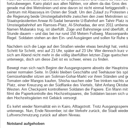
fortzubewegen. Kairo platzt aus allen Nähten, vor allem da das Gros des 
gerade mal drei Metrolinien und eine davon ist nicht einmal fertiggestellt 
Zentrum mit Abasseya im Osten der Stadt. Um den Zulauf zu Protesten a
die Regierung beide Umsteigebahnhöfe zwischen den zwei Metrolinien sc
Staatspräsidenten Anwar Al-Sadat benannte U-Bahnhof am Tahrir Platz is
Umsteigebahnhof am Ramses-Platz, Al-Shohadaa, der erst 2011 umbenan
Namen Mubaraks trug, ist überfüllt. Züge und Bahnsteige sind überfüllt,
Stunde dauern – und das bei nur rund 150 Metern Fußweg. Massenpaniken 
Regel. Soldaten stehen an den Ein- und Ausgängen und sollen für Ruhe 
Nachdem sich die Lage auf den Straßen wieder etwas beruhigt hat, verkü
Schritt für Schritt, erst auf 21 Uhr, später auf 23 Uhr. Wer dennoch kurz
sich am Abend nicht mehr in die völlig überfüllten letzten Züge quetsche
unterwegs, doch um diese Zeit ist es schwer, eines zu finden.
Bewegt man sich nach Beginn der Ausgangssperre abseits der Hauptstraß
seiner normalen Seite. In Dokki bleiben Geschäfte und Teehäuser bis spä
Gemüsehändler sitzen am Soliman-Gohar-Markt vor ihren Ständen und g
Tomaten oder Mangos kaufen, Shisha rauchen oder Tee trinken nachts u
Platz, einer Kreuzung an der Südflanke des Viertels, fährt Anfang Oktob
Westen. Am Checkpoint kontrollieren Soldaten die Papiere. Ein Mann m
filmt die Papierkontrolle des Hochzeitspaares, die Soldaten lassen sich
den Hochzeitsgästen mit Gebäck versorgt.
Es kehrt wieder Normalität ein in Kairo, Alltagstrott. Trotz Ausgangsspe
unterwegs. Nun, Ende November, ist der Verkehr zurück, die Stadt wieder
Luftverschmutzung zurück auf altem Niveau.
Notstand aufgehoben