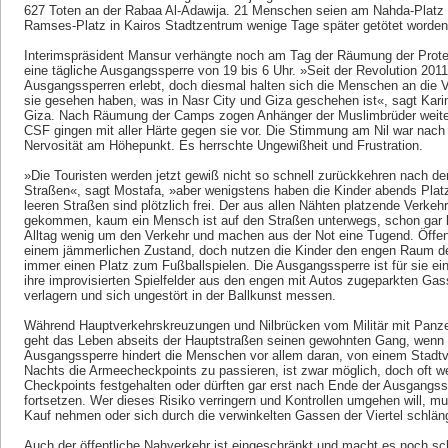
627 Toten an der Rabaa Al-Adawija. 21 Menschen seien am Nahda-Platz
Ramses-Platz in Kairos Stadtzentrum wenige Tage später getötet worden
Interimspräsident Mansur verhängte noch am Tag der Räumung der Prot
eine tägliche Ausgangssperre von 19 bis 6 Uhr. »Seit der Revolution 201
Ausgangssperren erlebt, doch diesmal halten sich die Menschen an die
sie gesehen haben, was in Nasr City und Giza geschehen ist«, sagt Kar
Giza. Nach Räumung der Camps zogen Anhänger der Muslimbrüder weiter
CSF gingen mit aller Härte gegen sie vor. Die Stimmung am Nil war nach
Nervosität am Höhepunkt. Es herrschte Ungewißheit und Frustration.
»Die Touristen werden jetzt gewiß nicht so schnell zurückkehren nach d
Straßen«, sagt Mostafa, »aber wenigstens haben die Kinder abends Plat
leeren Straßen sind plötzlich frei. Der aus allen Nähten platzende Verkehr
gekommen, kaum ein Mensch ist auf den Straßen unterwegs, schon gar k
Alltag wenig um den Verkehr und machen aus der Not eine Tugend. Öffentl
einem jämmerlichen Zustand, doch nutzen die Kinder den engen Raum de
immer einen Platz zum Fußballspielen. Die Ausgangssperre ist für sie ein
ihre improvisierten Spielfelder aus den engen mit Autos zugeparkten Gas
verlagern und sich ungestört in der Ballkunst messen.
Während Hauptverkehrskreuzungen und Nilbrücken vom Militär mit Panzer
geht das Leben abseits der Hauptstraßen seinen gewohnten Gang, wenn a
Ausgangssperre hindert die Menschen vor allem daran, von einem Stadtv
Nachts die Armeecheckpoints zu passieren, ist zwar möglich, doch oft
Checkpoints festgehalten oder dürften gar erst nach Ende der Ausgangs
fortsetzen. Wer dieses Risiko verringern und Kontrollen umgehen will, 
Kauf nehmen oder sich durch die verwinkelten Gassen der Viertel schlän
Auch der öffentliche Nahverkehr ist eingeschränkt und macht es noch schw