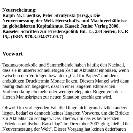
Neuerscheinung:
Ralph-M. Luedtke, Peter Strutynski (Hrsg.): Die
Neuvermessung der Welt. Herrschafts- und Machtverhältnisse
im globalisierten Kapitalismus. Kassel: Jenior Verlag 2008,
Kasseler Schriften zur Friedenspolitik Bd. 15, 234 Seiten, EUR
15,- (ISBN 978-3-934377-09-7)
Vorwort
Tagungsprotokolle und Sammelbände haben häufig den Nachteil,
dass sie in unserer schnelllebigen Zeit an Aktualität einbüßen, wenn
zwischen den Vorträgen bzw. dem „Call for Papers“ und dem
endgültigen Drucktermin Monate liegen. Diesem Mangel wird dann
häufig dadurch begegnet, dass in einer längeren editorischen
Vorbemerkung ein mehr oder weniger eleganter Bogen von den
älteren Manuskripten zur neuen Situation geschlagen wird.
Obwohl im vorliegenden Fall die Dinge nicht grundsätzlich anders
liegen, bedarf es dennoch keines längeren Vorworts, um die Brücke
zur Aktualität zu schlagen. Das Thema, um das es beim letzten
„Friedenspolitischen Ratschlag“ im Dezember 2007 ging, hieß „Die
Neuvermessung der Welt“. Dieser Vorgang hat keinen datierbaren