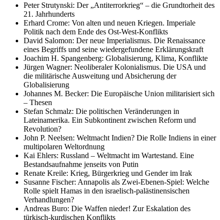
Peter Strutynski: Der „Antiterrorkrieg“ – die Grundtorheit des
21. Jahrhunderts
Erhard Crome: Von alten und neuen Kriegen. Imperiale
Politik nach dem Ende des Ost-West-Konflikts
David Salomon: Der neue Imperialismus. Die Renaissance
eines Begriffs und seine wiedergefundene Erklärungskraft
Joachim H. Spangenberg: Globalisierung, Klima, Konflikte
Jürgen Wagner: Neoliberaler Kolonialismus. Die USA und
die militärische Ausweitung und Absicherung der
Globalisierung
Johannes M. Becker: Die Europäische Union militarisiert sich
– Thesen
Stefan Schmalz: Die politischen Veränderungen in
Lateinamerika. Ein Subkontinent zwischen Reform und
Revolution?
John P. Neelsen: Weltmacht Indien? Die Rolle Indiens in einer
multipolaren Weltordnung
Kai Ehlers: Russland – Weltmacht im Wartestand. Eine
Bestandsaufnahme jenseits von Putin
Renate Kreile: Krieg, Bürgerkrieg und Gender im Irak
Susanne Fischer: Annapolis als Zwei-Ebenen-Spiel: Welche
Rolle spielt Hamas in den israelisch-palästinensischen
Verhandlungen?
Andreas Buro: Die Waffen nieder! Zur Eskalation des
türkisch-kurdischen Konflikts