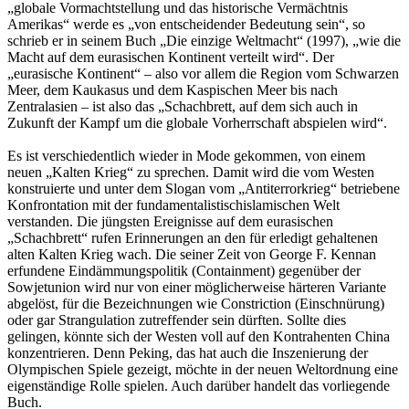
„globale Vormachtstellung und das historische Vermächtnis
Amerikas“ werde es „von entscheidender Bedeutung sein“, so
schrieb er in seinem Buch „Die einzige Weltmacht“ (1997), „wie die
Macht auf dem eurasischen Kontinent verteilt wird“. Der
„eurasische Kontinent“ – also vor allem die Region vom Schwarzen
Meer, dem Kaukasus und dem Kaspischen Meer bis nach
Zentralasien – ist also das „Schachbrett, auf dem sich auch in
Zukunft der Kampf um die globale Vorherrschaft abspielen wird“.
Es ist verschiedentlich wieder in Mode gekommen, von einem
neuen „Kalten Krieg“ zu sprechen. Damit wird die vom Westen
konstruierte und unter dem Slogan vom „Antiterrorkrieg“ betriebene
Konfrontation mit der fundamentalistischislamischen Welt
verstanden. Die jüngsten Ereignisse auf dem eurasischen
„Schachbrett“ rufen Erinnerungen an den für erledigt gehaltenen
alten Kalten Krieg wach. Die seiner Zeit von George F. Kennan
erfundene Eindämmungspolitik (Containment) gegenüber der
Sowjetunion wird nur von einer möglicherweise härteren Variante
abgelöst, für die Bezeichnungen wie Constriction (Einschnürung)
oder gar Strangulation zutreffender sein dürften. Sollte dies
gelingen, könnte sich der Westen voll auf den Kontrahenten China
konzentrieren. Denn Peking, das hat auch die Inszenierung der
Olympischen Spiele gezeigt, möchte in der neuen Weltordnung eine
eigenständige Rolle spielen. Auch darüber handelt das vorliegende
Buch.