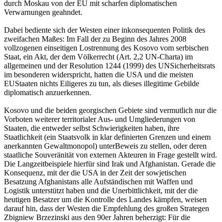
durch Moskau von der EU mit scharfen diplomatischen
Verwarnungen geahndet.
Dabei bediente sich der Westen einer inkonsequenten Politik des
zweifachen Maßes: Im Fall der zu Beginn des Jahres 2008
vollzogenen einseitigen Lostrennung des Kosovo vom serbischen
Staat, ein Akt, der dem Völkerrecht (Art. 2,2 UN-Charta) im
allgemeinen und der Resolution 1244 (1999) des UNSicherheitsrats
im besonderen widerspricht, hatten die USA und die meisten
EUStaaten nichts Eiligeres zu tun, als dieses illegitime Gebilde
diplomatisch anzuerkennen.
Kosovo und die beiden georgischen Gebiete sind vermutlich nur die
Vorboten weiterer territorialer Aus- und Umgliederungen von
Staaten, die entweder selbst Schwierigkeiten haben, ihre
Staatlichkeit (ein Staatsvolk in klar definierten Grenzen und einem
anerkannten Gewaltmonopol) unterBeweis zu stellen, oder deren
staatliche Souveränität von externen Akteuren in Frage gestellt wird.
Die Langzeitbeispiele hierfür sind Irak und Afghanistan. Gerade die
Konsequenz, mit der die USA in der Zeit der sowjetischen
Besatzung Afghanistans alle Aufständischen mit Waffen und
Logistik unterstützt haben und die Unerbittlichkeit, mit der die
heutigen Besatzer um die Kontrolle des Landes kämpfen, weisen
darauf hin, dass der Westen die Empfehlung des großen Strategen
Zbigniew Brzezinski aus den 90er Jahren beherzigt: Für die