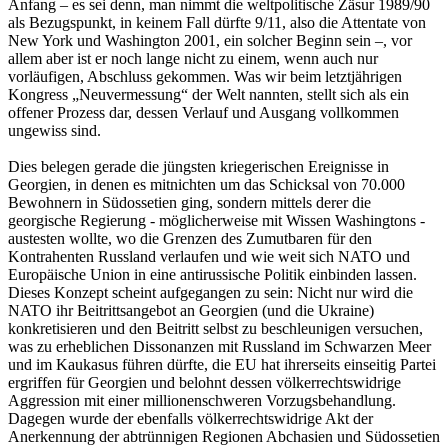
Anfang – es sei denn, man nimmt die weltpolitische Zäsur 1989/90
als Bezugspunkt, in keinem Fall dürfte 9/11, also die Attentate von
New York und Washington 2001, ein solcher Beginn sein –, vor
allem aber ist er noch lange nicht zu einem, wenn auch nur
vorläufigen, Abschluss gekommen. Was wir beim letztjährigen
Kongress „Neuvermessung“ der Welt nannten, stellt sich als ein
offener Prozess dar, dessen Verlauf und Ausgang vollkommen
ungewiss sind.
Dies belegen gerade die jüngsten kriegerischen Ereignisse in
Georgien, in denen es mitnichten um das Schicksal von 70.000
Bewohnern in Südossetien ging, sondern mittels derer die
georgische Regierung - möglicherweise mit Wissen Washingtons -
austesten wollte, wo die Grenzen des Zumutbaren für den
Kontrahenten Russland verlaufen und wie weit sich NATO und
Europäische Union in eine antirussische Politik einbinden lassen.
Dieses Konzept scheint aufgegangen zu sein: Nicht nur wird die
NATO ihr Beitrittsangebot an Georgien (und die Ukraine)
konkretisieren und den Beitritt selbst zu beschleunigen versuchen,
was zu erheblichen Dissonanzen mit Russland im Schwarzen Meer
und im Kaukasus führen dürfte, die EU hat ihrerseits einseitig Partei
ergriffen für Georgien und belohnt dessen völkerrechtswidrige
Aggression mit einer millionenschweren Vorzugsbehandlung.
Dagegen wurde der ebenfalls völkerrechtswidrige Akt der
Anerkennung der abtrünnigen Regionen Abchasien und Südossetien