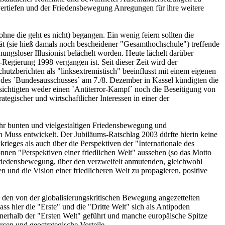
 vertiefen und der Friedensbewegung Anregungen für ihre weitere
ne die geht es nicht) begangen. Ein wenig feiern sollten die
ät (sie hieß damals noch bescheidener "Gesamthochschule") treffende
ngsloser Illusionist belächelt worden. Heute lächelt darüber
Regierung 1998 vergangen ist. Seit dieser Zeit wird der
utzberichten als "linksextremistisch" beeinflusst mit einem eigenen
g´ des `Bundesausschusses´ am 7./8. Dezember in Kassel kündigten die
eabsichtigten weder einen `Antiterror-Kampf´ noch die Beseitigung von
gischer und wirtschaftlicher Interessen in einer der
sehr bunten und vielgestaltigen Friedensbewegung und
n Muss entwickelt. Der Jubiläums-Ratschlag 2003 dürfte hierin keine
rieges als auch über die Perspektiven der "Internationale des
nnen "Perspektiven einer friedlichen Welt" aussehen (so das Motto
friedensbewegung, über den verzweifelt anmutenden, gleichwohl
und die Vision einer friedlicheren Welt zu propagieren, positive
n den von der globalisierungskritischen Bewegung angezettelten
s hier die "Erste" und die "Dritte Welt" sich als Antipoden
innerhalb der "Ersten Welt" geführt und manche europäische Spitze
en und geostrategische Vorteile.