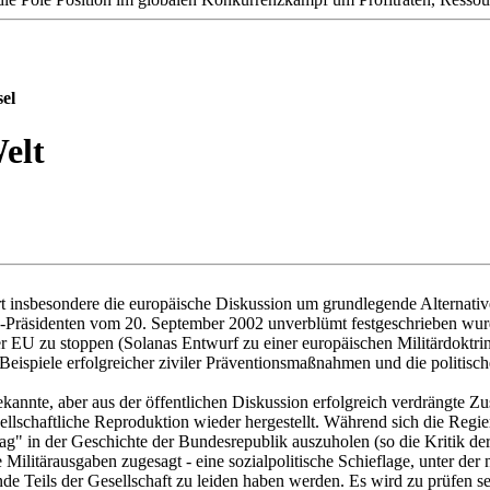
sel
elt
ert insbesondere die europäische Diskussion um grundlegende Alternativ
US-Präsidenten vom 20. September 2002 unverblümt festgeschrieben wur
der EU zu stoppen (Solanas Entwurf zu einer europäischen Militärdoktr
eispiele erfolgreicher ziviler Präventionsmaßnahmen und die politisch
tbekannte, aber aus der öffentlichen Diskussion erfolgreich verdrän
ellschaftliche Reproduktion wieder hergestellt. Während sich die Regi
g" in der Geschichte der Bundesrepublik auszuholen (so die Kritik de
litärausgaben zugesagt - eine sozialpolitische Schieflage, unter der 
nde Teils der Gesellschaft zu leiden haben werden. Es wird zu prüfen 