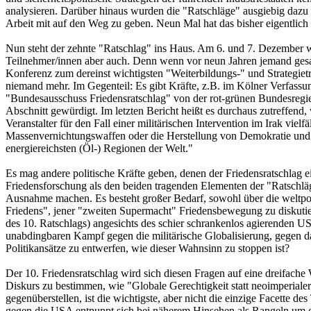
analysieren. Darüber hinaus wurden die "Ratschläge" ausgiebig dazu 
Arbeit mit auf den Weg zu geben. Neun Mal hat das bisher eigentlich 
Nun steht der zehnte "Ratschlag" ins Haus. Am 6. und 7. Dezember wi
Teilnehmer/innen aber auch. Denn wenn vor neun Jahren jemand gesagt
Konferenz zum dereinst wichtigsten "Weiterbildungs-" und Strategietr
niemand mehr. Im Gegenteil: Es gibt Kräfte, z.B. im Kölner Verfassun
"Bundesausschuss Friedensratschlag" von der rot-grünen Bundesregieru
Abschnitt gewürdigt. Im letzten Bericht heißt es durchaus zutreffen
Veranstalter für den Fall einer militärischen Intervention im Irak vi
Massenvernichtungswaffen oder die Herstellung von Demokratie und M
energiereichsten (Öl-) Regionen der Welt."
Es mag andere politische Kräfte geben, denen der Friedensratschlag e
Friedensforschung als den beiden tragenden Elementen der "Ratschläg
Ausnahme machen. Es besteht großer Bedarf, sowohl über die weltpolit
Friedens", jener "zweiten Supermacht" Friedensbewegung zu diskutier
des 10. Ratschlags) angesichts des schier schrankenlos agierenden 
unabdingbaren Kampf gegen die militärische Globalisierung, gegen da
Politikansätze zu entwerfen, wie dieser Wahnsinn zu stoppen ist?
Der 10. Friedensratschlag wird sich diesen Fragen auf eine dreifache
Diskurs zu bestimmen, wie "Globale Gerechtigkeit statt neoimperialer
gegenüberstellen, ist die wichtigste, aber nicht die einzige Facette
gegen die USA entpuppt sich bei näherem Hinsehen als Rangeln um di