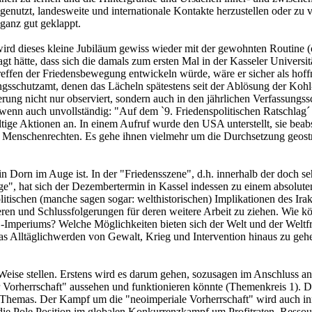
genutzt, landesweite und internationale Kontakte herzustellen oder zu
ganz gut geklappt.
rd dieses kleine Jubiläum gewiss wieder mit der gewohnten Routine (oh
 hätte, dass sich die damals zum ersten Mal in der Kasseler Universit
effen der Friedensbewegung entwickeln würde, wäre er sicher als hoffnu
gsschutzamt, denen das Lächeln spätestens seit der Ablösung der Kohl-
ng nicht nur observiert, sondern auch in den jährlichen Verfassungssch
d, wenn auch unvollständig: "Auf dem `9. Friedenspolitischen Ratschla
elfältige Aktionen an. In einem Aufruf wurde den USA unterstellt, sie b
enschenrechten. Es gehe ihnen vielmehr um die Durchsetzung geostrate
in Dorn im Auge ist. In der "Friedensszene", d.h. innerhalb der doch 
e", hat sich der Dezembertermin in Kassel indessen zu einem absolute
ischen (manche sagen sogar: welthistorischen) Implikationen des Irakk
en und Schlussfolgerungen für deren weitere Arbeit zu ziehen. Wie kö
US-Imperiums? Welche Möglichkeiten bieten sich der Welt und der Welt
s Alltäglichwerden von Gewalt, Krieg und Intervention hinaus zu gehen 
 Weise stellen. Erstens wird es darum gehen, sozusagen im Anschluss a
 Vorherrschaft" aussehen und funktionieren könnte (Themenkreis 1). Das
 des Themas. Der Kampf um die "neoimperiale Vorherrschaft" wird auch 
e Pole Position im globalen Konkurrenzkampf um Profitraten, Ressourc