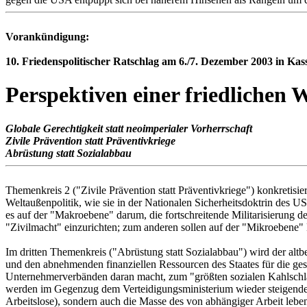
Vorankündigung:
10. Friedenspolitischer Ratschlag am 6./7. Dezember 2003 in Kas
Perspektiven einer friedlichen W
Globale Gerechtigkeit statt neoimperialer Vorherrschaft
Zivile Prävention statt Präventivkriege
Abrüstung statt Sozialabbau
Themenkreis 2 ("Zivile Prävention statt Präventivkriege") konkretisi
Weltaußenpolitik, wie sie in der Nationalen Sicherheitsdoktrin des 
es auf der "Makroebene" darum, die fortschreitende Militarisierung 
"Zivilmacht" einzurichten; zum anderen sollen auf der "Mikroebene" B
Im dritten Themenkreis ("Abrüstung statt Sozialabbau") wird der al
und den abnehmenden finanziellen Ressourcen des Staates für die ges
Unternehmerverbänden daran macht, zum "größten sozialen Kahlschla
werden im Gegenzug dem Verteidigungsministerium wieder steigende Mi
Arbeitslose), sondern auch die Masse des von abhängiger Arbeit lebe