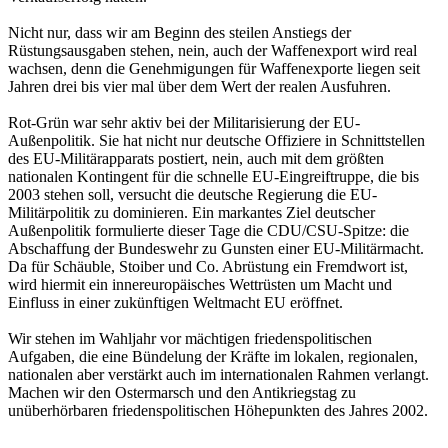
Nicht nur, dass wir am Beginn des steilen Anstiegs der
Rüstungsausgaben stehen, nein, auch der Waffenexport wird real
wachsen, denn die Genehmigungen für Waffenexporte liegen seit
Jahren drei bis vier mal über dem Wert der realen Ausfuhren.
Rot-Grün war sehr aktiv bei der Militarisierung der EU-
Außenpolitik. Sie hat nicht nur deutsche Offiziere in Schnittstellen
des EU-Militärapparats postiert, nein, auch mit dem größten
nationalen Kontingent für die schnelle EU-Eingreiftruppe, die bis
2003 stehen soll, versucht die deutsche Regierung die EU-
Militärpolitik zu dominieren. Ein markantes Ziel deutscher
Außenpolitik formulierte dieser Tage die CDU/CSU-Spitze: die
Abschaffung der Bundeswehr zu Gunsten einer EU-Militärmacht.
Da für Schäuble, Stoiber und Co. Abrüstung ein Fremdwort ist,
wird hiermit ein innereuropäisches Wettrüsten um Macht und
Einfluss in einer zukünftigen Weltmacht EU eröffnet.
Wir stehen im Wahljahr vor mächtigen friedenspolitischen
Aufgaben, die eine Bündelung der Kräfte im lokalen, regionalen,
nationalen aber verstärkt auch im internationalen Rahmen verlangt.
Machen wir den Ostermarsch und den Antikriegstag zu
unüberhörbaren friedenspolitischen Höhepunkten des Jahres 2002.