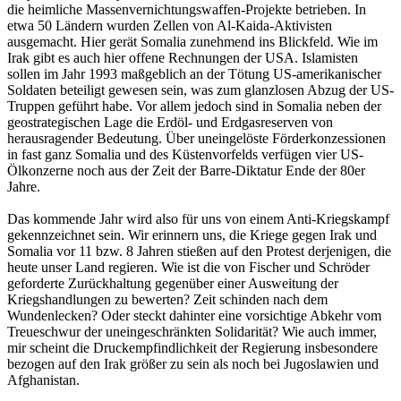
die heimliche Massenvernichtungswaffen-Projekte betrieben. In
etwa 50 Ländern wurden Zellen von Al-Kaida-Aktivisten
ausgemacht. Hier gerät Somalia zunehmend ins Blickfeld. Wie im
Irak gibt es auch hier offene Rechnungen der USA. Islamisten
sollen im Jahr 1993 maßgeblich an der Tötung US-amerikanischer
Soldaten beteiligt gewesen sein, was zum glanzlosen Abzug der US-
Truppen geführt habe. Vor allem jedoch sind in Somalia neben der
geostrategischen Lage die Erdöl- und Erdgasreserven von
herausragender Bedeutung. Über uneingelöste Förderkonzessionen
in fast ganz Somalia und des Küstenvorfelds verfügen vier US-
Ölkonzerne noch aus der Zeit der Barre-Diktatur Ende der 80er
Jahre.
Das kommende Jahr wird also für uns von einem Anti-Kriegskampf
gekennzeichnet sein. Wir erinnern uns, die Kriege gegen Irak und
Somalia vor 11 bzw. 8 Jahren stießen auf den Protest derjenigen, die
heute unser Land regieren. Wie ist die von Fischer und Schröder
geforderte Zurückhaltung gegenüber einer Ausweitung der
Kriegshandlungen zu bewerten? Zeit schinden nach dem
Wundenlecken? Oder steckt dahinter eine vorsichtige Abkehr vom
Treueschwur der uneingeschränkten Solidarität? Wie auch immer,
mir scheint die Druckempfindlichkeit der Regierung insbesondere
bezogen auf den Irak größer zu sein als noch bei Jugoslawien und
Afghanistan.