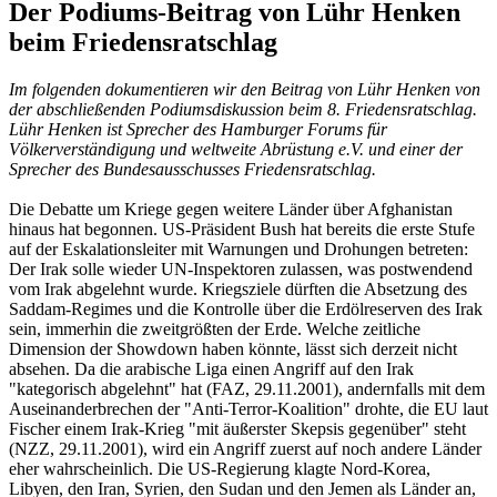
Der Podiums-Beitrag von Lühr Henken
beim Friedensratschlag
Im folgenden dokumentieren wir den Beitrag von Lühr Henken von
der abschließenden Podiumsdiskussion beim 8. Friedensratschlag.
Lühr Henken ist Sprecher des Hamburger Forums für
Völkerverständigung und weltweite Abrüstung e.V. und einer der
Sprecher des Bundesausschusses Friedensratschlag.
Die Debatte um Kriege gegen weitere Länder über Afghanistan
hinaus hat begonnen. US-Präsident Bush hat bereits die erste Stufe
auf der Eskalationsleiter mit Warnungen und Drohungen betreten:
Der Irak solle wieder UN-Inspektoren zulassen, was postwendend
vom Irak abgelehnt wurde. Kriegsziele dürften die Absetzung des
Saddam-Regimes und die Kontrolle über die Erdölreserven des Irak
sein, immerhin die zweitgrößten der Erde. Welche zeitliche
Dimension der Showdown haben könnte, lässt sich derzeit nicht
absehen. Da die arabische Liga einen Angriff auf den Irak
"kategorisch abgelehnt" hat (FAZ, 29.11.2001), andernfalls mit dem
Auseinanderbrechen der "Anti-Terror-Koalition" drohte, die EU laut
Fischer einem Irak-Krieg "mit äußerster Skepsis gegenüber" steht
(NZZ, 29.11.2001), wird ein Angriff zuerst auf noch andere Länder
eher wahrscheinlich. Die US-Regierung klagte Nord-Korea,
Libyen, den Iran, Syrien, den Sudan und den Jemen als Länder an,