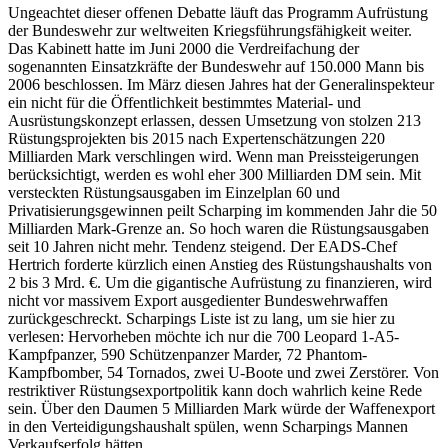
Ungeachtet dieser offenen Debatte läuft das Programm Aufrüstung
der Bundeswehr zur weltweiten Kriegsführungsfähigkeit weiter.
Das Kabinett hatte im Juni 2000 die Verdreifachung der
sogenannten Einsatzkräfte der Bundeswehr auf 150.000 Mann bis
2006 beschlossen. Im März diesen Jahres hat der Generalinspekteur
ein nicht für die Öffentlichkeit bestimmtes Material- und
Ausrüstungskonzept erlassen, dessen Umsetzung von stolzen 213
Rüstungsprojekten bis 2015 nach Expertenschätzungen 220
Milliarden Mark verschlingen wird. Wenn man Preissteigerungen
berücksichtigt, werden es wohl eher 300 Milliarden DM sein. Mit
versteckten Rüstungsausgaben im Einzelplan 60 und
Privatisierungsgewinnen peilt Scharping im kommenden Jahr die 50
Milliarden Mark-Grenze an. So hoch waren die Rüstungsausgaben
seit 10 Jahren nicht mehr. Tendenz steigend. Der EADS-Chef
Hertrich forderte kürzlich einen Anstieg des Rüstungshaushalts von
2 bis 3 Mrd. €. Um die gigantische Aufrüstung zu finanzieren, wird
nicht vor massivem Export ausgedienter Bundeswehrwaffen
zurückgeschreckt. Scharpings Liste ist zu lang, um sie hier zu
verlesen: Hervorheben möchte ich nur die 700 Leopard 1-A5-
Kampfpanzer, 590 Schützenpanzer Marder, 72 Phantom-
Kampfbomber, 54 Tornados, zwei U-Boote und zwei Zerstörer. Von
restriktiver Rüstungsexportpolitik kann doch wahrlich keine Rede
sein. Über den Daumen 5 Milliarden Mark würde der Waffenexport
in den Verteidigungshaushalt spülen, wenn Scharpings Mannen
Verkaufserfolg hätten.