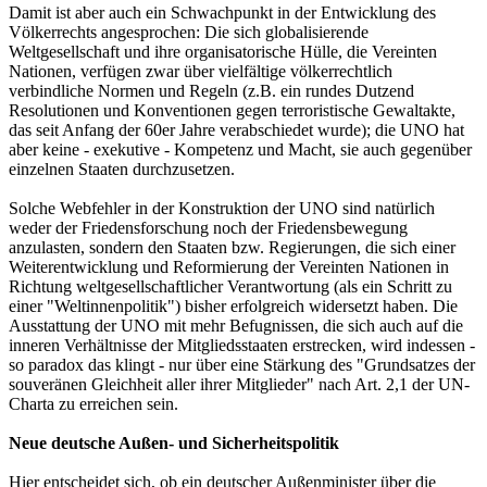
Damit ist aber auch ein Schwachpunkt in der Entwicklung des
Völkerrechts angesprochen: Die sich globalisierende
Weltgesellschaft und ihre organisatorische Hülle, die Vereinten
Nationen, verfügen zwar über vielfältige völkerrechtlich
verbindliche Normen und Regeln (z.B. ein rundes Dutzend
Resolutionen und Konventionen gegen terroristische Gewaltakte,
das seit Anfang der 60er Jahre verabschiedet wurde); die UNO hat
aber keine - exekutive - Kompetenz und Macht, sie auch gegenüber
einzelnen Staaten durchzusetzen.
Solche Webfehler in der Konstruktion der UNO sind natürlich
weder der Friedensforschung noch der Friedensbewegung
anzulasten, sondern den Staaten bzw. Regierungen, die sich einer
Weiterentwicklung und Reformierung der Vereinten Nationen in
Richtung weltgesellschaftlicher Verantwortung (als ein Schritt zu
einer "Weltinnenpolitik") bisher erfolgreich widersetzt haben. Die
Ausstattung der UNO mit mehr Befugnissen, die sich auch auf die
inneren Verhältnisse der Mitgliedsstaaten erstrecken, wird indessen -
so paradox das klingt - nur über eine Stärkung des "Grundsatzes der
souveränen Gleichheit aller ihrer Mitglieder" nach Art. 2,1 der UN-
Charta zu erreichen sein.
Neue deutsche Außen- und Sicherheitspolitik
Hier entscheidet sich, ob ein deutscher Außenminister über die