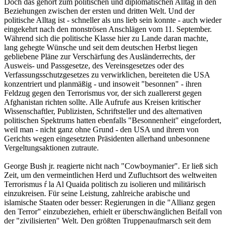
Doch das gehört zum politischen und diplomatischen Alltag in den
Beziehungen zwischen der ersten und dritten Welt. Und der
politische Alltag ist - schneller als uns lieb sein konnte - auch wieder
eingekehrt nach den monströsen Anschlägen vom 11. September.
Während sich die politische Klasse hier zu Lande daran machte,
lang gehegte Wünsche und seit dem deutschen Herbst liegen
gebliebene Pläne zur Verschärfung des Ausländerrechts, der
Ausweis- und Passgesetze, des Vereinsgesetzes oder des
Verfassungsschutzgesetzes zu verwirklichen, bereiteten die USA
konzentriert und planmäßig - und insoweit "besonnen" - ihren
Feldzug gegen den Terrorismus vor, der sich zuallererst gegen
Afghanistan richten sollte. Alle Aufrufe aus Kreisen kritischer
Wissenschaftler, Publizisten, Schriftsteller und des alternativen
politischen Spektrums hatten ebenfalls "Besonnenheit" eingefordert,
weil man - nicht ganz ohne Grund - den USA und ihrem von
Gerichts wegen eingesetzten Präsidenten allerhand unbesonnene
Vergeltungsaktionen zutraute.
George Bush jr. reagierte nicht nach "Cowboymanier". Er ließ sich
Zeit, um den vermeintlichen Herd und Zufluchtsort des weltweiten
Terrorismus ŕ la Al Quaida politisch zu isolieren und militärisch
einzukreisen. Für seine Leistung, zahlreiche arabische und
islamische Staaten oder besser: Regierungen in die "Allianz gegen
den Terror" einzubeziehen, erhielt er überschwänglichen Beifall von
der "zivilisierten" Welt. Den größten Truppenaufmarsch seit dem