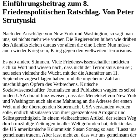
Einführungsbeitrag zum 8.
Friedenspolitischen Ratschlag. Von Peter
Strutynski
Nach den Anschläge von New York und Washington, so sagt man
uns, sei nichts mehr wie vorher. Die Regierenden hüben wie drüben
des Atlantiks ziehen daraus vor allem die eine Lehre: Nun müsse
auch wieder Krieg sein, Krieg gegen den weltweiten Terrorismus.
Es gab andere Stimmen. Viele Friedenswissenschaftler meldeten
sich zu Wort und wiesen nach, dass nicht der Terrorismus neu sei;
neu seien vielmehr die Wucht, mit der die Attentäter am 11.
September zugeschlagen haben, und die ungeheure Zahl an
unschuldigen Opfern des Verbrechens. Kritische
Sozialwissenschaftler, Journalisten und Publizisten wagten es selbst
in den USA darauf hinzuweisen, dass das Menetekel von New York
und Washington auch als eine Mahnung an die Adresse der ersten
Welt und der überragenden Supermacht USA verstanden werden
solle, endlich abzulassen von ihrer grenzenlosen Arroganz und
Selbstgerechtigkeit. In einem vielbeachteten Artikel, der seinen Weg
durch unzählige Zeitungen in aller Welt gefunden hat, drückte das
die US-amerikanische Kolumnistin Susan Sontag so aus: "Lasst uns
gemeinsam trauern. Aber lasst nicht zu, dass wir uns gemeinsam der