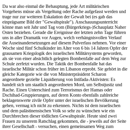
Da war also einmal die Behauptung, jede Art militärischen
Vorgehens müsse als Vergeltung oder Rache aufgefasst werden und
trage nur zur weiteren Eskalation der Gewalt bei (es gab das
einprägsame Bild der "Gewaltspirale"). Anschauungsunterricht
könne man seit Jahr und Tag vom (Bürgerkriegs-)Schauplatz Naher
Osten beziehen. Gerade die Ereignisse der letzten zehn Tage führen
uns in aller Dramatik vor Augen, welch verhängnisvollen Verlauf
die Auseinandersetzungen auf diesem Pulverfass nehmen. Vor einer
Woche sind fünf Schulkinder im Alter von 6 bis 14 Jahren Opfer der
grausamen Kriegslogik des israelischen Militärsystems geworden,
als sie von einer absichtlich gelegten Bombenfalle auf dem Weg zur
Schule zerfetzt wurden. Die Taktik der Bombenfalle hat das
israelische Militär schon früher im Libanon erprobt. Sie gehört in die
gleiche Kategorie wie die von Ministerpräsident Scharon
angeordnete gezielte Liquidierung von Intifada-Aktivisten: Es
handelt sich um staatlich angeordneten Mord, um Selbstjustiz und
Rache. Einen Unterschied zum Terrorismus der Hamas oder
Dschihad-Gruppierungen, auf deren Konto ebenfalls zahlreiche
beklagenswerte zivile Opfer unter der israelischen Bevölkerung
gehen, vermag ich nicht zu erkennen. Nichts ist dem israelischen
und dem palästinensischen Volk so sehr zu wünschen wie ein
Durchbrechen dieser tödlichen Gewaltspirale. Heute sind zwei
Frauen zu unserem Ratschlag gekommen, die - jeweils auf der Seite
ihrer Gesellschaft - versuchen, einen gemeinsamen Weg zum