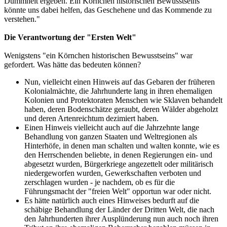
Dummheit ergeben. Ein Körnchen historischen Bewusstseins
könnte uns dabei helfen, das Geschehene und das Kommende zu
verstehen."
Die Verantwortung der "Ersten Welt"
Wenigstens "ein Körnchen historischen Bewusstseins" war
gefordert. Was hätte das bedeuten können?
Nun, vielleicht einen Hinweis auf das Gebaren der früheren
Kolonialmächte, die Jahrhunderte lang in ihren ehemaligen
Kolonien und Protektoraten Menschen wie Sklaven behandelt
haben, deren Bodenschätze geraubt, deren Wälder abgeholzt
und deren Artenreichtum dezimiert haben.
Einen Hinweis vielleicht auch auf die Jahrzehnte lange
Behandlung von ganzen Staaten und Weltregionen als
Hinterhöfe, in denen man schalten und walten konnte, wie es
den Herrschenden beliebte, in denen Regierungen ein- und
abgesetzt wurden, Bürgerkriege angezettelt oder militärisch
niedergeworfen wurden, Gewerkschaften verboten und
zerschlagen wurden - je nachdem, ob es für die
Führungsmacht der "freien Welt" opportun war oder nicht.
Es hätte natürlich auch eines Hinweises bedurft auf die
schäbige Behandlung der Länder der Dritten Welt, die nach
den Jahrhunderten ihrer Ausplünderung nun auch noch ihren