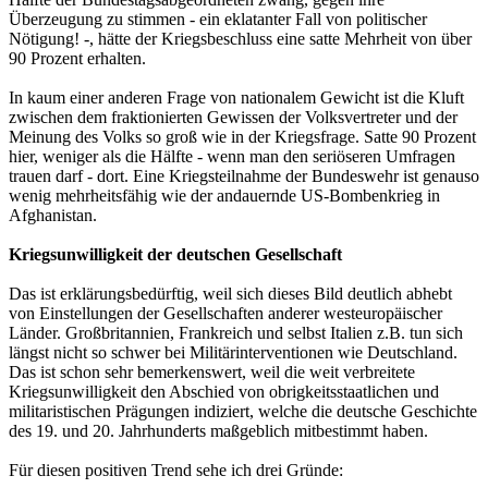
Überzeugung zu stimmen - ein eklatanter Fall von politischer
Nötigung! -, hätte der Kriegsbeschluss eine satte Mehrheit von über
90 Prozent erhalten.
In kaum einer anderen Frage von nationalem Gewicht ist die Kluft
zwischen dem fraktionierten Gewissen der Volksvertreter und der
Meinung des Volks so groß wie in der Kriegsfrage. Satte 90 Prozent
hier, weniger als die Hälfte - wenn man den seriöseren Umfragen
trauen darf - dort. Eine Kriegsteilnahme der Bundeswehr ist genauso
wenig mehrheitsfähig wie der andauernde US-Bombenkrieg in
Afghanistan.
Kriegsunwilligkeit der deutschen Gesellschaft
Das ist erklärungsbedürftig, weil sich dieses Bild deutlich abhebt
von Einstellungen der Gesellschaften anderer westeuropäischer
Länder. Großbritannien, Frankreich und selbst Italien z.B. tun sich
längst nicht so schwer bei Militärinterventionen wie Deutschland.
Das ist schon sehr bemerkenswert, weil die weit verbreitete
Kriegsunwilligkeit den Abschied von obrigkeitsstaatlichen und
militaristischen Prägungen indiziert, welche die deutsche Geschichte
des 19. und 20. Jahrhunderts maßgeblich mitbestimmt haben.
Für diesen positiven Trend sehe ich drei Gründe: