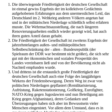
Die überwiegende Friedfertigkeit der deutschen Gesellschaft
ist einmal gewiss Ergebnis der im kollektiven Gedächtnis
aufgehobenen Erfahrungen aus dem unermesslichen Leid, das
Deutschland im 2. Weltkrieg anderen Völkern angetan hat
und in der militärischen Niederlage schließlich selbst erfahren
musste. Die Wehrmachtsausstellung, die nach längeren
Renovierungsarbeiten endlich wieder gezeigt wird, hat auch
ihren guten Anteil daran gehabt.
Die Friedfertigkeit der Gesellschaft ist zweitens Ergebnis der
jahrzehntelangen außen- und militärpolitischen
Selbstbeschränkung der - alten - Bundesrepublik (der
Spielraum der DDR war bestimmt nicht größer), die sich sehr
gut mit der ökonomischen und sozialen Prosperität des
Landes vereinbaren ließ und von der Bevölkerung nicht als
Nachteil empfunden wurde.
Und drittens ist die erstaunlich große Friedfertigkeit der
deutschen Gesellschaft auch eine Folge des langjährigen
Wirkens der Friedensbewegung. Deren Weg ist zwar von
politischen Niederlagen gepflastert (Remilitarisierung,
Aufrüstung, Raketenstationierung, Golfkrieg, Eurofighter,
NATO-Krieg gegen Jugoslawien und nun Beteiligung am
Krieg gegen Afghanistan), deren Gedanken und
Überzeugungen haben sich aber im Bewusstsein vieler
Menschen eingenistet. Vor allem dem Umstand, dass es in