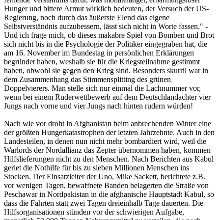
Hunger und bittere Armut wirklich bedeuten, der Versuch der US-
Regierung, noch durch das äußerste Elend das eigene
Selbstverständnis aufzubessern, lässt sich nicht in Worte fassen." -
Und ich frage mich, ob dieses makabre Spiel von Bomben und Brot
sich nicht bis in die Psychologie der Politiker eingegraben hat, die
am 16. November im Bundestag in persönlichen Erklärungen
begründet haben, weshalb sie für die Kriegsteilnahme gestimmt
haben, obwohl sie gegen den Krieg sind. Besonders skurril war in
dem Zusammenhang das Stimmensplitting des grünen
Doppelvierers. Man stelle sich nur einmal die Lachnummer vor,
wenn bei einem Ruderwettbewerb auf dem Deutschlandachter vier
Jungs nach vorne und vier Jungs nach hinten rudern würden!
Nach wie vor droht in Afghanistan beim anbrechenden Winter eine
der größten Hungerkatastrophen der letzten Jahrzehnte. Auch in den
Landesteilen, in denen nun nicht mehr bombardiert wird, weil die
Warlords der Nordallianz das Zepter übernommen haben, kommen
Hilfslieferungen nicht zu den Menschen. Nach Berichten aus Kabul
geriet die Nothilfe für bis zu sieben Millionen Menschen ins
Stocken. Der Einsatzleiter der Uno, Mike Sackett, berichtete z.B.
vor wenigen Tagen, bewaffnete Banden belagerten die Straße von
Peschawar in Nordpakistan in die afghanische Hauptstadt Kabul, so
dass die Fahrten statt zwei Tagen dreieinhalb Tage dauerten. Die
Hilfsorganisationen stünden vor der schwierigen Aufgabe,