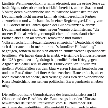
künftige Weltinnenpolitik nur schwadroniert, um die grüne Seele zu
besänftigen, oder ob er auch wirklich bereit ist, andere Staaten und
Völker, deren ökonomische und militärische Macht sich mit der
Deutschlands nicht messen kann, als gleichberechtigte Partner
anzunehmen und zu behandeln. In einer Regierungserklärung vom
11. Oktober dieses Jahres sprach der Bundeskanzler Klartext:
Deutschland müsse sich einer neuen Verantwortung stellen, "die
unserer Rolle als wichtiger europäischer und transatlantischer
Partner, aber auch als starker Demokratie und starker
Volkswirtschaft im Herzen Europas entspricht." Deutschland dürfe
sich daher auch nicht mehr nur mit "sekundärer Hilfestellung"
begnügen, sondern müsse sich direkt an "militärischen Operationen"
beteiligen. Wir haben danach ja erlebt, wie sich die Bundesregierung
den USA geradezu aufgedrängt hat, endlich beim Krieg gegen
Afghanistan dabei sein zu dürfen. Franz-Josef Strauß wird mit
großem Wohlgefallen aus dem blau-weißen Himmel herabschauen
und den Rot-Grünen bei ihrer Arbeit zusehen. Hatte er doch, als er
noch hienieden wandelte, stets verlangt, dass sich der ökonomische
Riese Deutschland aus seinem politischen Zwergendasein erheben
möge.
Die außenpolitische Grundsatzrede des Bundeskanzlers am 11.
Oktober und der Beschluss des Bundestags über den "Einsatz
bewaffneter deutscher Streitkräfte" vom 16. November 2001
markieren den endgültigen Wiedereintritt Deutschlands in eine