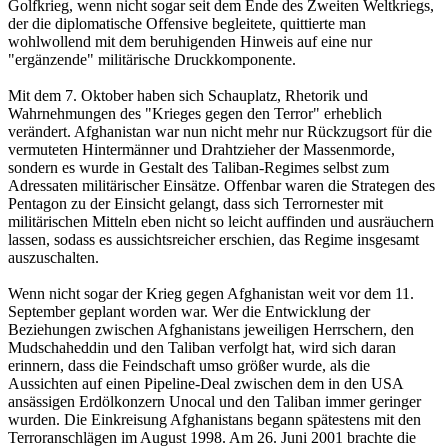
Golfkrieg, wenn nicht sogar seit dem Ende des Zweiten Weltkriegs,
der die diplomatische Offensive begleitete, quittierte man
wohlwollend mit dem beruhigenden Hinweis auf eine nur
"ergänzende" militärische Druckkomponente.
Mit dem 7. Oktober haben sich Schauplatz, Rhetorik und
Wahrnehmungen des "Krieges gegen den Terror" erheblich
verändert. Afghanistan war nun nicht mehr nur Rückzugsort für die
vermuteten Hintermänner und Drahtzieher der Massenmorde,
sondern es wurde in Gestalt des Taliban-Regimes selbst zum
Adressaten militärischer Einsätze. Offenbar waren die Strategen des
Pentagon zu der Einsicht gelangt, dass sich Terrornester mit
militärischen Mitteln eben nicht so leicht auffinden und ausräuchern
lassen, sodass es aussichtsreicher erschien, das Regime insgesamt
auszuschalten.
Wenn nicht sogar der Krieg gegen Afghanistan weit vor dem 11.
September geplant worden war. Wer die Entwicklung der
Beziehungen zwischen Afghanistans jeweiligen Herrschern, den
Mudschaheddin und den Taliban verfolgt hat, wird sich daran
erinnern, dass die Feindschaft umso größer wurde, als die
Aussichten auf einen Pipeline-Deal zwischen dem in den USA
ansässigen Erdölkonzern Unocal und den Taliban immer geringer
wurden. Die Einkreisung Afghanistans begann spätestens mit den
Terroranschlägen im August 1998. Am 26. Juni 2001 brachte die