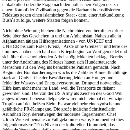
einkalkuliert oder die Frage nach den politischen Folgen des zu
einem Kampf der Zivilisation gegen die Barbarei hochstilisierten
Feldzugs gegen einen islamischen Staat - dem, einer Ankündigung
Bush`s zufolge, weitere Staaten folgen können.
Nicht ohne Wirkung blieben die Nachrichten von berufener dritter
Seite über das Geschehen in und um Afghanistan. Nahezu alle in
Afghanistan tätigen Hilfsorganisationen - von UNICEF und
UNHCR bis zum Roten Kreuz, "Ärzte ohne Grenzen" und terre des
hommes - haben sich bald nach Kriegsbeginn zu Wort gemeldet und
sich über die schwindenden Arbeitsmöglichkeiten beklagt. Bereits
unter der Androhung des Krieges hatten sich Hunderttausende
Menschen auf den Weg ins benachbarte Pakistan gemacht. Nach
Beginn der Bombardierungen wuchs die Zahl der Binnenflüchtlinge
stark an. Große Teile der Bevölkerung leiden an Hunger und
fehlender Wasser- und Energieversorgung. Dringend notwendige
Hilfe kam nicht mehr ins Land, weil die Transporte zu riskant
geworden sind. Die von der US-Army als Zeichen des Good Will
abgeworfenen Lebensmittelpakete waren nicht einmal ein winziger
Tropfen auf den heißen Stein. Es war vielmehr eine zynische und
gefährliche PR-Kampagne. Die große indische Schriftstellerin
Arundhati Roy, derentwegen der moderate Tagesthemen-Chef
Ulrich Wickert beinahe zu Fall gekommen wäre, kommentiert dies
folgendermaßen: "Das Niveau der kulturellen Dummheit, das
fehlende Verständnis dafür, was monatelanger, erbarmungsloser