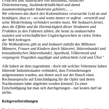
Ursachen und Ausdrücken von Rassismus, rassischer
Diskriminierung, Ausländerfeindlichkeit und damit
zusammenhängender Intoleranz gehören;... ...
Wir erkennen das durch den Kolonialismus verursachte Leid an und
bestätigen, dass er - wo und wann immer er auftrat - verurteilt und
seine Wiederholung verhindert werden muss. Wir bedauern ferner,
dass die Effekte und die Hartnäckigkeit dieser Strukturen und
Praktiken zu den Faktoren zählen, die heute zu andauernden
sozialen und wirtschaftlichen Ungleichgewichten in vielen Teilen
der Welt beitragen.
Die Weltkonferenz gibt zu und bedauert zutiefst das Millionen
Männern, Frauen und Kindern durch Sklaverei, Sklavenhandel und
transatlantischen Sklavenhandel, Apartheid, Völkermord und
vergangene Tragödien zugefügte und unbeachtete Leid und Übel."
Alle haben sie dem zugestimmt - doch mit welcher Vehemenz haben
führende Industriestaaten verhindert, dass Formulierungen
aufgenommen wurden, aus denen auch nur der Hauch eines
Rechtsanspruchs auf Entschädigung für die Opfer und deren
Nachkommen hätte abgeleitet werden können! Zu einer
Entschuldigung hat man sich durchgerungen - nur kosten darf sie
nichts.
Kriegsvorbereitungen