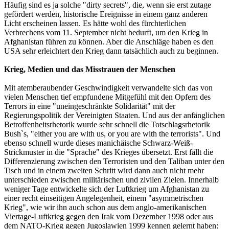
Häufig sind es ja solche "dirty secrets", die, wenn sie erst zutage
gefördert werden, historische Ereignisse in einem ganz anderen
Licht erscheinen lassen. Es hätte wohl des fürchterlichen
Verbrechens vom 11. September nicht bedurft, um den Krieg in
Afghanistan führen zu können. Aber die Anschläge haben es den
USA sehr erleichtert den Krieg dann tatsächlich auch zu beginnen.
Krieg, Medien und das Misstrauen der Menschen
Mit atemberaubender Geschwindigkeit verwandelte sich das von
vielen Menschen tief empfundene Mitgefühl mit den Opfern des
Terrors in eine "uneingeschränkte Solidarität" mit der
Regierungspolitik der Vereinigten Staaten. Und aus der anfänglichen
Betroffenheitsrhetorik wurde sehr schnell die Totschlagsrhetorik
Bush`s, "either you are with us, or you are with the terrorists". Und
ebenso schnell wurde dieses manichäische Schwarz-Weiß-
Strickmuster in die "Sprache" des Krieges übersetzt. Erst fällt die
Differenzierung zwischen den Terroristen und den Taliban unter den
Tisch und in einem zweiten Schritt wird dann auch nicht mehr
unterschieden zwischen militärischen und zivilen Zielen. Innerhalb
weniger Tage entwickelte sich der Luftkrieg um Afghanistan zu
einer recht einseitigen Angelegenheit, einem "asymmetrischen
Krieg", wie wir ihn auch schon aus dem anglo-amerikanischen
Viertage-Luftkrieg gegen den Irak vom Dezember 1998 oder aus
dem NATO-Krieg gegen Jugoslawien 1999 kennen gelernt haben: