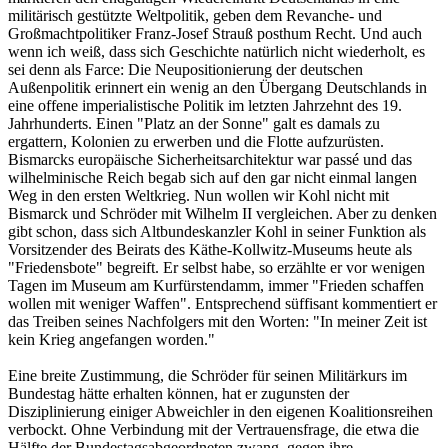
militärisch gestützte Weltpolitik, geben dem Revanche- und
Großmachtpolitiker Franz-Josef Strauß posthum Recht. Und auch
wenn ich weiß, dass sich Geschichte natürlich nicht wiederholt, es
sei denn als Farce: Die Neupositionierung der deutschen
Außenpolitik erinnert ein wenig an den Übergang Deutschlands in
eine offene imperialistische Politik im letzten Jahrzehnt des 19.
Jahrhunderts. Einen "Platz an der Sonne" galt es damals zu
ergattern, Kolonien zu erwerben und die Flotte aufzurüsten.
Bismarcks europäische Sicherheitsarchitektur war passé und das
wilhelminische Reich begab sich auf den gar nicht einmal langen
Weg in den ersten Weltkrieg. Nun wollen wir Kohl nicht mit
Bismarck und Schröder mit Wilhelm II vergleichen. Aber zu denken
gibt schon, dass sich Altbundeskanzler Kohl in seiner Funktion als
Vorsitzender des Beirats des Käthe-Kollwitz-Museums heute als
"Friedensbote" begreift. Er selbst habe, so erzählte er vor wenigen
Tagen im Museum am Kurfürstendamm, immer "Frieden schaffen
wollen mit weniger Waffen". Entsprechend süffisant kommentiert er
das Treiben seines Nachfolgers mit den Worten: "In meiner Zeit ist
kein Krieg angefangen worden."
Eine breite Zustimmung, die Schröder für seinen Militärkurs im
Bundestag hätte erhalten können, hat er zugunsten der
Disziplinierung einiger Abweichler in den eigenen Koalitionsreihen
verbockt. Ohne Verbindung mit der Vertrauensfrage, die etwa die
Hälfte der Bundestagsabgeordneten zwang, gegen ihre