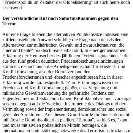
"Friedenspolitik im Zeitalter der Globalisierung" ist auch heute noch
lesenswert.
Der verständliche Ruf nach Sofortmaßnahmen gegen den
Terror
Auf eine Frage blieben die alternativen Politikansätze indessen eine
zufriedenstellende Antwort schuldig: die Frage nach den zivilen
Alternativen zur militärischen Gewalt, und zwar Alternativen, die
"hier und heute" praktisch realisierbar sind. In einer gemeinsamen
Erklärung der Herausgeber des jährlichen "Friedensgutachtens", die
aus den fünf großen deutschen Friedensforschungseinrichtungen
kommen, der sich auch die Arbeitsgemeinschaft für Friedens- und
Konfliktforschung, also der Berufsverband der
Friedensforscherinnen und -forscher angeschlossen hat, in dieser
Erklärung wurde u.a. festgestellt: "Zum Erfahrungswissen der
Friedens- und Konfliktforschung gehört, dass Vergeltung und
militärische Gewaltanwendung die gefährliche Tendenz zur
Eigendynamik und Eskalation haben. Konfliktanalyse und -vorsorge
setzen dagegen auf die 'weichen' Instrumente des Dialogs und der
Vermittlung sowie der Implementierung demokratischer und sozial
gerechter Strukturen." Aus diesem Grund wurde für eine strikt nicht-
militärische Bündnissolidarität plädiert. "Europa", so hieß es, "kann
und muss mit zivilen polizeilichen Mitteln beitragen, die
internationalen Unterstützungsnetzwerke des Terrorismus trocken zu