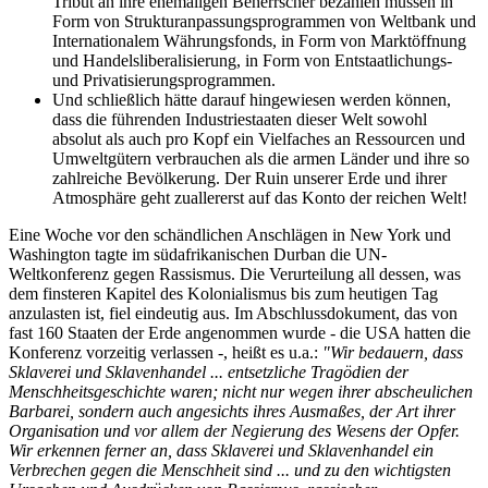
Tribut an ihre ehemaligen Beherrscher bezahlen müssen in
Form von Strukturanpassungsprogrammen von Weltbank und
Internationalem Währungsfonds, in Form von Marktöffnung
und Handelsliberalisierung, in Form von Entstaatlichungs-
und Privatisierungsprogrammen.
Und schließlich hätte darauf hingewiesen werden können,
dass die führenden Industriestaaten dieser Welt sowohl
absolut als auch pro Kopf ein Vielfaches an Ressourcen und
Umweltgütern verbrauchen als die armen Länder und ihre so
zahlreiche Bevölkerung. Der Ruin unserer Erde und ihrer
Atmosphäre geht zuallererst auf das Konto der reichen Welt!
Eine Woche vor den schändlichen Anschlägen in New York und
Washington tagte im südafrikanischen Durban die UN-
Weltkonferenz gegen Rassismus. Die Verurteilung all dessen, was
dem finsteren Kapitel des Kolonialismus bis zum heutigen Tag
anzulasten ist, fiel eindeutig aus. Im Abschlussdokument, das von
fast 160 Staaten der Erde angenommen wurde - die USA hatten die
Konferenz vorzeitig verlassen -, heißt es u.a.:
"Wir bedauern, dass
Sklaverei und Sklavenhandel ... entsetzliche Tragödien der
Menschheitsgeschichte waren; nicht nur wegen ihrer abscheulichen
Barbarei, sondern auch angesichts ihres Ausmaßes, der Art ihrer
Organisation und vor allem der Negierung des Wesens der Opfer.
Wir erkennen ferner an, dass Sklaverei und Sklavenhandel ein
Verbrechen gegen die Menschheit sind ... und zu den wichtigsten