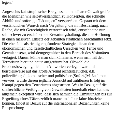
legen."
Angesichts katastrophischer Ereignisse unmittelbarer Gewalt greifen
die Menschen wie selbstverständlich zu Konzepten, die schnelle
Abhilfe und sofortige "Lösungen" versprechen. Gepaart mit dem
verständlichen Wunsch nach Vergeltung, die mit Bestrafung, nach
Rache, die mit Gerechtigkeit verwechselt wird, entsteht eine nur
sehr schwer zu erschütternde Erwartungshaltung, die alle Hoffnung
in einen massiven Einsatz der geballten staatlichen Machtmittel setzt.
Die ebenfalls als richtig empfundene Strategie, die an den
ökonomischen und gesellschaftlichen Ursachen von Terror und
Gewalt ansetzt, wird demgegenüber in den Bereich des Visionären
verlagert. Darum könne man sich kümmern, wenn man mit den
Terroristen hier und heute aufgeräumt hat. Obwohl die
Friedensbewegung nicht um Antworten verlegen war und
beispielsweise auf das große Arsenal rechtsstaatlicher, d.h.
polizeilicher, diplomatischer und politischer (Sofort-)Maßnahmen
verwies, wurde diesen jegliche Aussicht auf zählbaren Erfolg im
Kampf gegen den Terrorismus abgestritten. Was in Bezug auf die
strafrechtliche Verfolgung von Gewalttaten innerhalb eines Landes
allgemein akzeptiert wird, dass sich nämlich die Ermittlungen bis zur
Ergreifung eines Täters zeitlich manchmal über Jahre hinziehen
können, findet in Bezug auf die internationalen Beziehungen keine
Entsprechung.