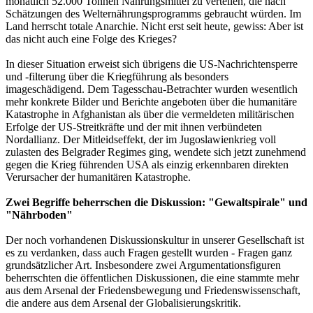
monatlich 52.000 Tonnen Nahrungsmittel zu verteilen, die nach
Schätzungen des Welternährungsprogramms gebraucht würden. Im
Land herrscht totale Anarchie. Nicht erst seit heute, gewiss: Aber ist
das nicht auch eine Folge des Krieges?
In dieser Situation erweist sich übrigens die US-Nachrichtensperre
und -filterung über die Kriegführung als besonders
imageschädigend. Dem Tagesschau-Betrachter wurden wesentlich
mehr konkrete Bilder und Berichte angeboten über die humanitäre
Katastrophe in Afghanistan als über die vermeldeten militärischen
Erfolge der US-Streitkräfte und der mit ihnen verbündeten
Nordallianz. Der Mitleidseffekt, der im Jugoslawienkrieg voll
zulasten des Belgrader Regimes ging, wendete sich jetzt zunehmend
gegen die Krieg führenden USA als einzig erkennbaren direkten
Verursacher der humanitären Katastrophe.
Zwei Begriffe beherrschen die Diskussion: "Gewaltspirale" und
"Nährboden"
Der noch vorhandenen Diskussionskultur in unserer Gesellschaft ist
es zu verdanken, dass auch Fragen gestellt wurden - Fragen ganz
grundsätzlicher Art. Insbesondere zwei Argumentationsfiguren
beherrschten die öffentlichen Diskussionen, die eine stammte mehr
aus dem Arsenal der Friedensbewegung und Friedenswissenschaft,
die andere aus dem Arsenal der Globalisierungskritik.