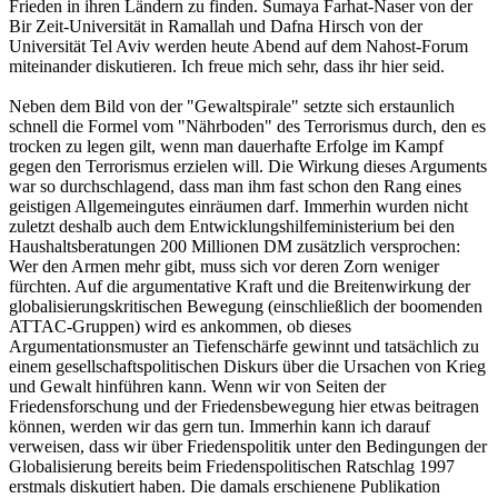
Frieden in ihren Ländern zu finden. Sumaya Farhat-Naser von der
Bir Zeit-Universität in Ramallah und Dafna Hirsch von der
Universität Tel Aviv werden heute Abend auf dem Nahost-Forum
miteinander diskutieren. Ich freue mich sehr, dass ihr hier seid.
Neben dem Bild von der "Gewaltspirale" setzte sich erstaunlich
schnell die Formel vom "Nährboden" des Terrorismus durch, den es
trocken zu legen gilt, wenn man dauerhafte Erfolge im Kampf
gegen den Terrorismus erzielen will. Die Wirkung dieses Arguments
war so durchschlagend, dass man ihm fast schon den Rang eines
geistigen Allgemeingutes einräumen darf. Immerhin wurden nicht
zuletzt deshalb auch dem Entwicklungshilfeministerium bei den
Haushaltsberatungen 200 Millionen DM zusätzlich versprochen:
Wer den Armen mehr gibt, muss sich vor deren Zorn weniger
fürchten. Auf die argumentative Kraft und die Breitenwirkung der
globalisierungskritischen Bewegung (einschließlich der boomenden
ATTAC-Gruppen) wird es ankommen, ob dieses
Argumentationsmuster an Tiefenschärfe gewinnt und tatsächlich zu
einem gesellschaftspolitischen Diskurs über die Ursachen von Krieg
und Gewalt hinführen kann. Wenn wir von Seiten der
Friedensforschung und der Friedensbewegung hier etwas beitragen
können, werden wir das gern tun. Immerhin kann ich darauf
verweisen, dass wir über Friedenspolitik unter den Bedingungen der
Globalisierung bereits beim Friedenspolitischen Ratschlag 1997
erstmals diskutiert haben. Die damals erschienene Publikation