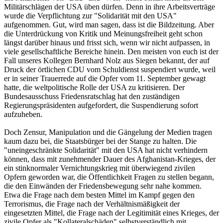
Militärschlägen der USA üben dürfen. Denn in ihre Arbeitsverträge
wurde die Verpflichtung zur "Solidarität mit den USA"
aufgenommen. Gut, wird man sagen, dass ist die Bildzeitung. Aber
die Unterdrückung von Kritik und Meinungsfreiheit geht schon
längst darüber hinaus und frisst sich, wenn wir nicht aufpassen, in
viele gesellschaftliche Bereiche hinein. Den meisten von euch ist der
Fall unseres Kollegen Bernhard Nolz aus Siegen bekannt, der auf
Druck der örtlichen CDU vom Schuldienst suspendiert wurde, weil
er in seiner Trauerrede auf die Opfer vom 11. September gewagt
hatte, die weltpolitische Rolle der USA zu kritisieren. Der
Bundesausschuss Friedensratschlag hat den zuständigen
Regierungspräsidenten aufgefordert, die Suspendierung sofort
aufzuheben.
Doch Zensur, Manipulation und die Gängelung der Medien tragen
kaum dazu bei, die Staatsbürger bei der Stange zu halten. Die
"uneingeschränkte Solidarität" mit den USA hat nicht verhindern
können, dass mit zunehmender Dauer des Afghanistan-Krieges, der
ein stinknormaler Vernichtungskrieg mit überwiegend zivilen
Opfern geworden war, die Öffentlichkeit Fragen zu stellen begann,
die den Einwänden der Friedensbewegung sehr nahe kommen.
Etwa die Frage nach dem besten Mittel im Kampf gegen den
Terrorismus, die Frage nach der Verhältnismäßigkeit der
eingesetzten Mittel, die Frage nach der Legitimität eines Krieges, der
zivile Opfer als "Kollateralschäden" selbstverständlich mit