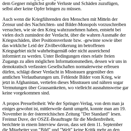
dem Gegner möglichst große Verluste und Schäden zuzufügen,
selbst aber keine Opfer bringen zu müssen.
Auch wenn die Kriegführenden den Menschen mit Mitteln der
Zensur und des Nachrichten- und Bilder-Monopols vorzuschreiben
versuchen, wie sie den Krieg wahrzunehmen haben, entsteht bei
vielen doch zumindest der Verdacht, über die wahren Ausmaße der
Kriegsschäden, über Positionsverluste bzw. -gewinne sowie über
das wirkliche Leid der Zivilbevölkerung im betroffenen
Kriegsgebiet nicht wahrheitsgemäß oder nicht ausreichend
informiert zu werden. Unter Bedingungen eines relativ freien
Zugangs zu allen möglichen Informationsmedien, dessen wir uns in
demokratisch verfassten Gesellschaften normalerweise erfreuen
dürfen, schlägt dieser Verdacht in Misstrauen gegenüber den
amtlichen Verlautbarungen um. Fehlende Bilder vom Krieg, wie
jetzt in Afghanistan, vertiefen dieses Misstrauen und nähren sogar
Vermutungen über Grausamkeiten, wo vielleicht ausnahmsweise gar
keine vorgekommen sind.
A propos Pressefreiheit: Wie der Springer-Verlag, von dem man ja
einiges gewohnt ist, mittlerweile damit umgeht, konnte man am 19.
November in der österreichischen Zeitung "Der Standard" lesen.
Freimut Duve, der OSZE-Beauftragte für die Medienfreiheit,
berichtete in einem Interview davon, dass seit dem 11. September
die Mitarbeiter von "Bild" und "Welt" keine Kritik mehr an den