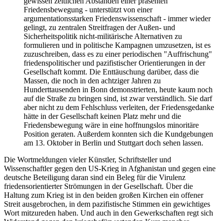
gewissen zeitlichen Abständen einer präsenten
Friedensbewegung - unterstützt von einer
argumentationsstarken Friedenswissenschaft - immer wieder
gelingt, zu zentralen Streitfragen der Außen- und
Sicherheitspolitik nicht-militärische Alternativen zu
formulieren und in politische Kampagnen umzusetzen, ist es
zuzuschreiben, dass es zu einer periodischen "Auffrischung"
friedenspolitischer und pazifistischer Orientierungen in der
Gesellschaft kommt. Die Enttäuschung darüber, dass die
Massen, die noch in den achtziger Jahren zu
Hunderttausenden in Bonn demonstrierten, heute kaum noch
auf die Straße zu bringen sind, ist zwar verständlich. Sie darf
aber nicht zu dem Fehlschluss verleiten, der Friedensgedanke
hätte in der Gesellschaft keinen Platz mehr und die
Friedensbewegung wäre in eine hoffnungslos minoritäre
Position geraten. Außerdem konnten sich die Kundgebungen
am 13. Oktober in Berlin und Stuttgart doch sehen lassen.
Die Wortmeldungen vieler Künstler, Schriftsteller und
Wissenschaftler gegen den US-Krieg in Afghanistan und gegen eine
deutsche Beteiligung daran sind ein Beleg für die Virulenz
friedensorientierter Strömungen in der Gesellschaft. Über die
Haltung zum Krieg ist in den beiden großen Kirchen ein offener
Streit ausgebrochen, in dem pazifistische Stimmen ein gewichtiges
Wort mitzureden haben. Und auch in den Gewerkschaften regt sich