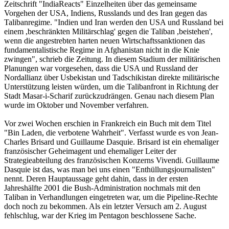
Zeitschrift "IndiaReacts" Einzelheiten über das gemeinsame
Vorgehen der USA, Indiens, Russlands und des Iran gegen das
Talibanregime. "Indien und Iran werden den USA und Russland bei
einem ,beschränkten Militärschlag' gegen die Taliban ,beistehen',
wenn die angestrebten harten neuen Wirtschaftssanktionen das
fundamentalistische Regime in Afghanistan nicht in die Knie
zwingen", schrieb die Zeitung. In diesem Stadium der militärischen
Planungen war vorgesehen, dass die USA und Russland der
Nordallianz über Usbekistan und Tadschikistan direkte militärische
Unterstützung leisten würden, um die Talibanfront in Richtung der
Stadt Masar-i-Scharif zurückzudrängen. Genau nach diesem Plan
wurde im Oktober und November verfahren.
Vor zwei Wochen erschien in Frankreich ein Buch mit dem Titel
"Bin Laden, die verbotene Wahrheit". Verfasst wurde es von Jean-
Charles Brisard und Guillaume Dasquie. Brisard ist ein ehemaliger
französischer Geheimagent und ehemaliger Leiter der
Strategieabteilung des französischen Konzerns Vivendi. Guillaume
Dasquie ist das, was man bei uns einen "Enthüllungsjournalisten"
nennt. Deren Hauptaussage geht dahin, dass in der ersten
Jahreshälfte 2001 die Bush-Administration nochmals mit den
Taliban in Verhandlungen eingetreten war, um die Pipeline-Rechte
doch noch zu bekommen. Als ein letzter Versuch am 2. August
fehlschlug, war der Krieg im Pentagon beschlossene Sache.