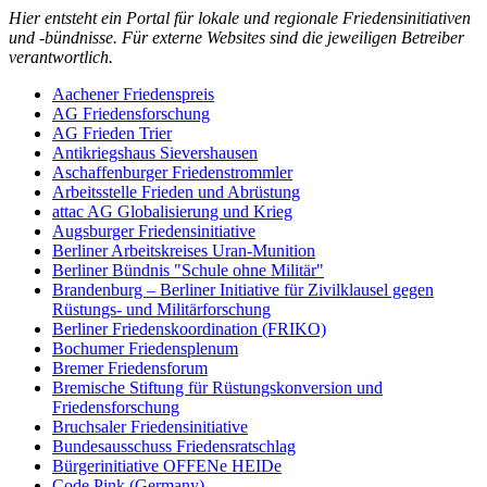
Hier entsteht ein Portal für lokale und regionale Friedensinitiativen
und -bündnisse. Für externe Websites sind die jeweiligen Betreiber
verantwortlich.
Aachener Friedenspreis
AG Friedensforschung
AG Frieden Trier
Antikriegshaus Sievershausen
Aschaffenburger Friedenstrommler
Arbeitsstelle Frieden und Abrüstung
attac AG Globalisierung und Krieg
Augsburger Friedensinitiative
Berliner Arbeitskreises Uran-Munition
Berliner Bündnis "Schule ohne Militär"
Brandenburg – Berliner Initiative für Zivilklausel gegen
Rüstungs- und Militärforschung
Berliner Friedenskoordination (FRIKO)
Bochumer Friedensplenum
Bremer Friedensforum
Bremische Stiftung für Rüstungskonversion und
Friedensforschung
Bruchsaler Friedensinitiative
Bundesausschuss Friedensratschlag
Bürgerinitiative OFFENe HEIDe
Code Pink (Germany)