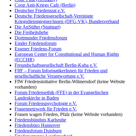
Coop Anti-Kriegs Cafe (Berlin)
Deutscher Friedensrat e.V.
Deutsche Friedensgesellschaft-Vereinigte
Kriegsdienstgegner/innen (DFG-VK), Bundesverband
Die AnStifter (Stuttgart)
Die Freiheitsliebe
Dortmunder Friedensforum
Emder Friedensforum
Essener Friedens-Forum
European Center for Constitutional and Human Rights
(ECCHR)
Freundschaftsgesellschaft Berlin-Kuba e.V.
FIfF – Forum InformatikerInnen für Frieden und
gesellschaftliche Verantwortung e.V.
FIW Friedensinitiative Berlin-Wilmersdorf (keine Website
vorhanden)
Forum Friedensethik (FFE) in der Evangelischen
Landeskirche in Baden
Forum Friedenspsychologie e.V.
Frauennetzwerk für Frieden e.V.
Frauen wagen Frieden, Pfalz (keine Website vorhanden)
Friedensbündnis Karlsruhe
Friedensbüro Hannover
Friedensforum Duisburg