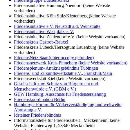
Friedensgruppe Luedenscheid
Friedensinitiative Hamburg-Niendorf (keine Website
vorhanden)
Friedensinitiative Köln Sülz/Klettenberg (keine Website
vorhanden)
Friedensinitiative e.V. Neustadt a.d. Weinstraße
Friedensinitiative Westpfalz e. V.
Friedensinitiative Zehlendorf e.V. (keine Website vorhanden)
Friedenskreis Castrop-Rauxel
Friedenskreis Lübeck/Herzogtum Lauenburg (keine Website
vorhanden)
FriedensNetz Saar (unter occupy gefunden)
Friedensnetzwerk Kreis Pinneberg (keine Website vorhanden)
Friedensplenum- Antikriegsbündnis Tübingen
Friedens- und Zukunftswerkstatt e.V., Frankfurt/Main
Friedenswerkstatt Kiel (keine Website vorhanden)
Gesellschaft zum Schutz von Bürgerrecht und
Menschenwürde e.V. (GBM e.V.)
GEW Hamburg: Ausschuss für Friedenserziehung
Friedenskoordination Berlin
Hamburger Forum für Völkerverständigung und weltweite
Abrüstung e.V.
Idsteiner Friedensbündnis
Informationsstelle für Friedensarbeit - Meckenheim; keine
Website. Fichtenweg 1, 53340 Meckenheim