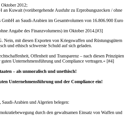
 Oktober 2012;
bH an Kuwait (vorübergehende Ausfuhr zu Erprobungszecken / ohne
onics GmbH an Saudi-Arabien im Gesamtvolumen von 16.806.900 Euro
(ohne Angabe des Finanzvolumens) im Oktober 2014.[#3]
AG. Nein, mit diesen Exporten von Kriegswaffen und Rüstungsgütern
sch und ethisch schwerste Schuld auf sich geladen.
chtschaffenheit, Offenheit und Transparenz – nach diesen Prinzipien
er guten Unternehmensführung und Compliance vertragen.« [#4]
Staaten – als unmoralisch und unethisch!
r guten Unternehmensführung und der Compliance ein!
n, Saudi-Arabien und Algerien belegen:
Demokratiebewegung durch den gewaltsamen Einsatz von Waffen und