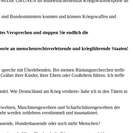
is 90/DIE GRÜNEN im Bundessicherheitsrat Kriegswaffenexporte an
lern und Bundesministern konnten und können Kriegswaffen und
tes Versprechen und stoppen Sie endlich die
porte an menschenrechtsverletzende und kriegführende Staaten!
nd spreche mit Überlebenden. Bei meinen Rüstungsrecherchen treffe
äber ihrer Kinder, ihrer Eltern oder Großeltern führen. Ich treffe
del. Wie Deutschland am Krieg verdient« habe ich in den Tätern in
urmgewehren, Maschinengewehren und Scharfschützengewehren der
r werden zeitlebens verstümmelt und traumatisiert.
tausende, Hunderttausende oder noch mehr Menschen?