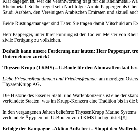
Klar dagegen ist, wer die Verantwortung trägt für die Rheinmetall-W
Rheinmetall. Seither regelt sein Nachfolger Armin Papperger als Che
Saudi-Arabien, den Vereinigten Arabischen Emiraten und aktuell auch
Beide Rüstungsmanager sind Täter. Sie tragen damit Mitschuld am Ex
Herr Papperger, unter Ihrer Führung ist der Tod ein Meister von Rhe
zivile Fertigung zu vollziehen.
Deshalb kann unsere Forderung nur lauten: Herr Papperger, tre
Unternehmen zurück!
Thyssen Krupp (TKMS) – U-Boote für den Atomwaffenstaat Isra
Liebe Friedensfreundinnen und Friedensfreunde,
am morgigen Osterson
ThyssenKrupp AG.
Die Historie des Essener Stahl- und Waffenkonzerns ist eine der skand
verfeindete Staaten, was im Krupp-Konzern eine Tradition bis in die 
In den vergangenen Jahren belieferte ThyssenKrupp Marine Systems (
verfeindete Ägypten mit U-Booten von TKMS hochgerüstet.[#]
Erfolge der Kampagne »Aktion Aufschrei – Stoppt den Waffenh