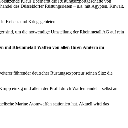
svorsitzende Klaus Eberhardt die Rüstungsexportgeschäfte von
nhandel des Düsseldorfer Rüstungsriesen – u.a. mit Ägypten, Kuwait,
in Krisen- und Kriegsgebieten.
ager sind, um die notwendige Umstellung der Rheinmetall AG auf rein
en mit Rheinmetall-Waffen von allen Ihren Ämtern im
eiterer führender deutscher Rüstungsexporteur seinen Sitz: die
Krupp einzig und allein der Profit durch Waffenhandel – selbst an
lische Marine Atomwaffen stationiert hat. Aktuell wird das