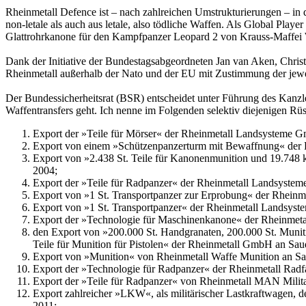
Rheinmetall Defence ist – nach zahlreichen Umstrukturierungen – in 
non-letale als auch aus letale, also tödliche Waffen. Als Global Play
Glattrohrkanone für den Kampfpanzer Leopard 2 von Krauss-Maffe
Dank der Initiative der Bundestagsabgeordneten Jan van Aken, Chris
Rheinmetall außerhalb der Nato und der EU mit Zustimmung der jewei
Der Bundessicherheitsrat (BSR) entscheidet unter Führung des Kanzler
Waffentransfers geht. Ich nenne im Folgenden selektiv diejenigen 
Export der »Teile für Mörser« der Rheinmetall Landsysteme 
Export von einem »Schützenpanzerturm mit Bewaffnung« der
Export von »2.438 St. Teile für Kanonenmunition und 19.748
2004;
Export der »Teile für Radpanzer« der Rheinmetall Landsyst
Export von »1 St. Transportpanzer zur Erprobung« der Rhei
Export von »1 St. Transportpanzer« der Rheinmetall Landsys
Export der »Technologie für Maschinenkanone« der Rheinmet
den Export von »200.000 St. Handgranaten, 200.000 St. Muniti
Teile für Munition für Pistolen« der Rheinmetall GmbH an Sa
Export von »Munition« von Rheinmetall Waffe Munition an S
Export der »Technologie für Radpanzer« der Rheinmetall R
Export der »Teile für Radpanzer« von Rheinmetall MAN Mili
Export zahlreicher »LKW«, als militärischer Lastkraftwagen,
2011;