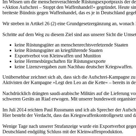
Im Wissen um die menschenverachtende Rüstungsexportpraxis der d
»Aktion Aufschrei – Stoppt den Waffenhandel!« gegründet. Heute sin
breiteste Bündnis gegen Waffenhandel, das es je in Deutschland gege
Wir streben in Artikel 26 (2) eine Grundgesetzergänzung an, wonach 
Schritte auf dem Weg zu diesem Ziel sind aus unserer Sicht die Ums
keine Rüstungsgüter an menschenrechtsverletzende Staaten
keine Rüstungsgüter an kriegführende Staaten
Exportverbot von Kleinwaffen und Munition
keine Hermesbürgschaften für Rüstungsexporte
keine Lizenzvergaben zum Nachbau deutscher Kriegswaffen.
Unübersehbar zeichnet sich ab, dass sich die Aufschrei-Kampagne zu
Aktivisten der Kampagne »Legt den Leo an die Kette« – bereits in d
Nachdrücklich drängten saudi-arabische Militärs auf die Lieferun
schweren Geräts an Riad erwogen. Mit unserer bundesweit organisie
Im Juli 2014 reichten Paul Russmann und ich als Sprecher der Aufsch
Hier besteht der Verdacht, dass das Kriegswaffenkontrollgesetz und 
Wenige Tage nach unserer Strafanzeige wurde ein Exportverbot gegenü
Deutschland endgültig Schluss mit der Kleinwaffenproduktion.