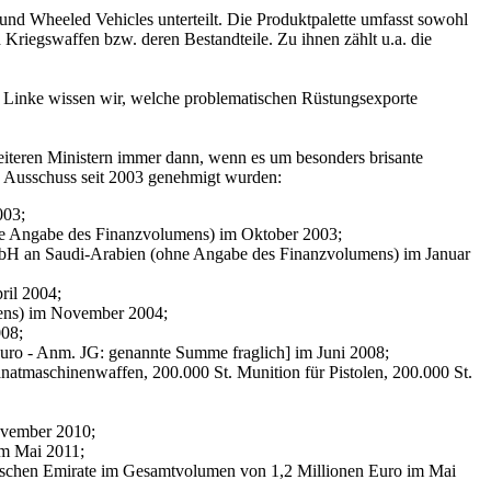
und Wheeled Vehicles unterteilt. Die Produktpalette umfasst sowohl
d Kriegswaffen bzw. deren Bestandteile. Zu ihnen zählt u.a. die
e Linke wissen wir, welche problematischen Rüstungsexporte
weiteren Ministern immer dann, wenn es um besonders brisante
n Ausschuss seit 2003 genehmigt wurden:
003;
 Angabe des Finanzvolumens) im Oktober 2003;
mbH an Saudi-Arabien (ohne Angabe des Finanzvolumens) im Januar
ril 2004;
mens) im November 2004;
008;
ro - Anm. JG: genannte Summe fraglich] im Juni 2008;
natmaschinenwaffen, 200.000 St. Munition für Pistolen, 200.000 St.
ovember 2010;
m Mai 2011;
bischen Emirate im Gesamtvolumen von 1,2 Millionen Euro im Mai