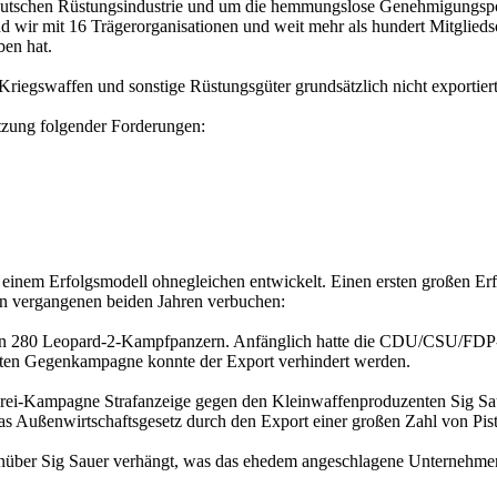
eutschen Rüstungsindustrie und um die hemmungslose Genehmigungspo
d wir mit 16 Trägerorganisationen und weit mehr als hundert Mitglied
ben hat.
Kriegswaffen und sonstige Rüstungsgüter grundsätzlich nicht exportier
etzung folgender Forderungen:
 einem Erfolgsmodell ohnegleichen entwickelt. Einen ersten großen Er
en vergangenen beiden Jahren verbuchen:
g von 280 Leopard-2-Kampfpanzern. Anfänglich hatte die CDU/CSU/FDP
rten Gegenkampagne konnte der Export verhindert werden.
rei-Kampagne Strafanzeige gegen den Kleinwaffenproduzenten Sig Sauer 
das Außenwirtschaftsgesetz durch den Export einer großen Zahl von Pis
ber Sig Sauer verhängt, was das ehedem angeschlagene Unternehmen in 