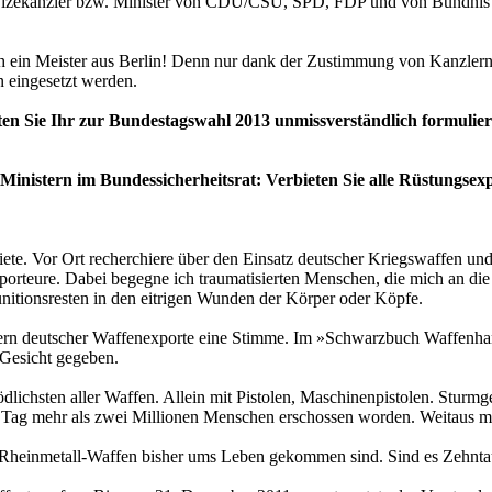
er, Vizekanzler bzw. Minister von CDU/CSU, SPD, FDP und von Bündn
 auch ein Meister aus Berlin! Denn nur dank der Zustimmung von Kanz
 eingesetzt werden.
en Sie Ihr zur Bundestagswahl 2013 unmissverständlich formulier
inistern im Bundessicherheitsrat: Verbieten Sie alle Rüstungsex
biete. Vor Ort recherchiere über den Einsatz deutscher Kriegswaffen u
rteure. Dabei begegne ich traumatisierten Menschen, die mich an die Gr
tionsresten in den eitrigen Wunden der Körper oder Köpfe.
fern deutscher Waffenexporte eine Stimme. Im »Schwarzbuch Waffenhan
Gesicht gegeben.
ödlichsten aller Waffen. Allein mit Pistolen, Maschinenpistolen. St
ag mehr als zwei Millionen Menschen erschossen worden. Weitaus meh
on Rheinmetall-Waffen bisher ums Leben gekommen sind. Sind es Zehn