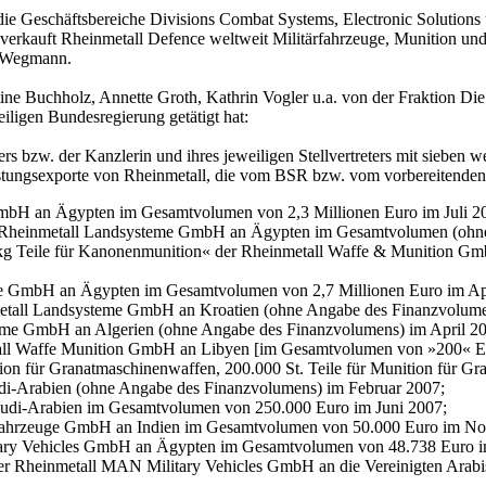
die Geschäftsbereiche Divisions Combat Systems, Electronic Solutions 
er verkauft Rheinmetall Defence weltweit Militärfahrzeuge, Munition un
i Wegmann.
tine Buchholz, Annette Groth, Kathrin Vogler u.a. von der Fraktion Di
ligen Bundesregierung getätigt hat:
s bzw. der Kanzlerin und ihres jeweiligen Stellvertreters mit sieben 
Rüstungsexporte von Rheinmetall, die vom BSR bzw. vom vorbereitende
GmbH an Ägypten im Gesamtvolumen von 2,3 Millionen Euro im Juli 2
 Rheinmetall Landsysteme GmbH an Ägypten im Gesamtvolumen (ohne
 kg Teile für Kanonenmunition« der Rheinmetall Waffe & Munition G
eme GmbH an Ägypten im Gesamtvolumen von 2,7 Millionen Euro im Ap
nmetall Landsysteme GmbH an Kroatien (ohne Angabe des Finanzvolu
teme GmbH an Algerien (ohne Angabe des Finanzvolumens) im April 2
all Waffe Munition GmbH an Libyen [im Gesamtvolumen von »200« Eu
on für Granatmaschinenwaffen, 200.000 St. Teile für Munition für Gra
udi-Arabien (ohne Angabe des Finanzvolumens) im Februar 2007;
audi-Arabien im Gesamtvolumen von 250.000 Euro im Juni 2007;
adfahrzeuge GmbH an Indien im Gesamtvolumen von 50.000 Euro im N
tary Vehicles GmbH an Ägypten im Gesamtvolumen von 48.738 Euro i
 der Rheinmetall MAN Military Vehicles GmbH an die Vereinigten Ara