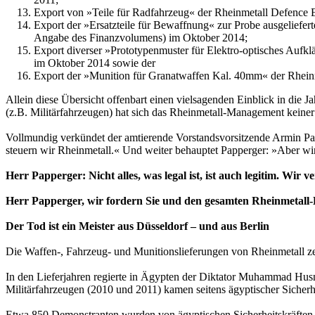
Export von »Teile für Radfahrzeug« der Rheinmetall Defenc
Export der »Ersatzteile für Bewaffnung« zur Probe ausgeli
Angabe des Finanzvolumens) im Oktober 2014;
Export diverser »Prototypenmuster für Elektro-optisches Au
im Oktober 2014 sowie der
Export der »Munition für Granatwaffen Kal. 40mm« der Rhein
Allein diese Übersicht offenbart einen vielsagenden Einblick in di
(z.B. Militärfahrzeugen) hat sich das Rheinmetall-Management keiner
Vollmundig verkündet der amtierende Vorstandsvorsitzende Armin Papp
steuern wir Rheinmetall.« Und weiter behauptet Papperger: »Aber w
Herr Papperger: Nicht alles, was legal ist, ist auch legitim. Wi
Herr Papperger, wir fordern Sie und den gesamten Rheinmetall-
Der Tod ist ein Meister aus Düsseldorf – und aus Berlin
Die Waffen-, Fahrzeug- und Munitionslieferungen von Rheinmetall zei
In den Lieferjahren regierte in Ägypten der Diktator Muhammad Hu
Militärfahrzeugen (2010 und 2011) kamen seitens ägyptischer Sicher
Etwa 850 Demonstranten wurden von ägyptischen Sicherheitskräften be