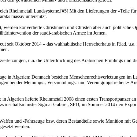
reich Rheinmetall Landsysteme.[#5] Mit den Lieferungen der »Teile f
raks massiv unterstützt.
erden konvertierte Christinnen und Christen aber auch politische Oppo
Militärintervention der saudi-arabischen Armee im Jemen.
rneut seit Oktober 2014 – das wahhabitische Herrscherhaus in Riad, u.
emen.
verletzungen, u.a. die Unterdrückung des Arabischen Frühlings und d
lage in Algerien: Demnach bestehen Menschenrechtsverletzungen im Lan
ngen bei der Meinungs-, Versammlungs- und Vereinigungsfreiheit.« Auc
in Algerien lieferte Rheinmetall 2008 einen ersten Transportpanzer an 
swirtschaftsminister Sigmar Gabriel, SPD, im Sommer 2014 den Export
all-Waffen und -Fahrzeuge bzw. deren Bestandteile sowie Munition mi
gesetzt werden.