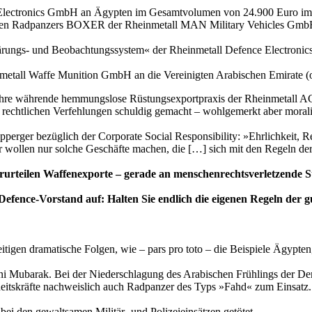
e Electronics GmbH an Ägypten im Gesamtvolumen von 24.900 Euro im
eferten Radpanzers BOXER der Rheinmetall MAN Military Vehicles Gm
fklärungs- und Beobachtungssystem« der Rheinmetall Defence Electr
metall Waffe Munition GmbH an die Vereinigten Arabischen Emirate 
e Jahre währende hemmungslose Rüstungsexportpraxis der Rheinmetall 
 rechtlichen Verfehlungen schuldig gemacht – wohlgemerkt aber morali
erger bezüglich der Corporate Social Responsibility: »Ehrlichkeit, Re
ir wollen nur solche Geschäfte machen, die […] sich mit den Regeln d
r verurteilen Waffenexporte – gerade an menschenrechtsverletzende 
Defence-Vorstand auf: Halten Sie endlich die eigenen Regeln de
tigen dramatische Folgen, wie – pars pro toto – die Beispiele Ägypte
sni Mubarak. Bei der Niederschlagung des Arabischen Frühlings der 
heitskräfte nachweislich auch Radpanzer des Typs »Fahd« zum Einsatz.
i den gewaltsamen Militär- und Polizeieinsätzen getötet.