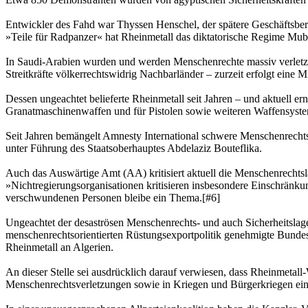
Entwickler des Fahd war Thyssen Henschel, der spätere Geschäftsbe
»Teile für Radpanzer« hat Rheinmetall das diktatorische Regime Muba
In Saudi-Arabien wurden und werden Menschenrechte massiv verletzt, w
Streitkräfte völkerrechtswidrig Nachbarländer – zurzeit erfolgt eine 
Dessen ungeachtet belieferte Rheinmetall seit Jahren – und aktuell e
Granatmaschinenwaffen und für Pistolen sowie weiteren Waffensyst
Seit Jahren bemängelt Amnesty International schwere Menschenrechts
unter Führung des Staatsoberhauptes Abdelaziz Bouteflika.
Auch das Auswärtige Amt (AA) kritisiert aktuell die Menschenrechts
»Nichtregierungsorganisationen kritisieren insbesondere Einschränku
verschwundenen Personen bleibe ein Thema.[#6]
Ungeachtet der desaströsen Menschenrechts- und auch Sicherheitslage 
menschenrechtsorientierten Rüstungsexportpolitik genehmigte Bunde
Rheinmetall an Algerien.
An dieser Stelle sei ausdrücklich darauf verwiesen, dass Rheinmet
Menschenrechtsverletzungen sowie in Kriegen und Bürgerkriegen ein