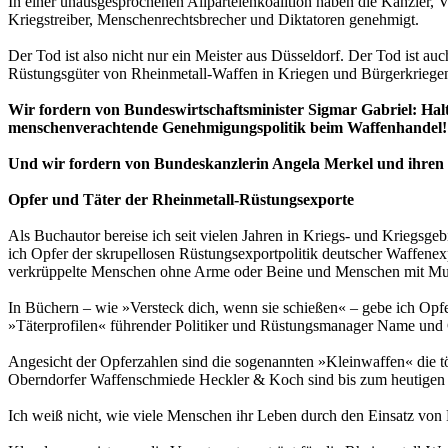
In einer unausgesprochenen Allparteienkoalition haben die Kanzl
Kriegstreiber, Menschenrechtsbrecher und Diktatoren genehmigt.
Der Tod ist also nicht nur ein Meister aus Düsseldorf. Der Tod ist
Rüstungsgüter von Rheinmetall-Waffen in Kriegen und Bürgerkriegen
Wir fordern von Bundeswirtschaftsminister Sigmar Gabriel: Halt
menschenverachtende Genehmigungspolitik beim Waffenhandel!
Und wir fordern von Bundeskanzlerin Angela Merkel und ihren M
Opfer und Täter der Rheinmetall-Rüstungsexporte
Als Buchautor bereise ich seit vielen Jahren in Kriegs- und Kriegsge
ich Opfer der skrupellosen Rüstungsexportpolitik deutscher Waffenexpo
verkrüppelte Menschen ohne Arme oder Beine und Menschen mit Muni
In Büchern – wie »Versteck dich, wenn sie schießen« – gebe ich Op
»Täterprofilen« führender Politiker und Rüstungsmanager Name und 
Angesicht der Opferzahlen sind die sogenannten »Kleinwaffen« die t
Oberndorfer Waffenschmiede Heckler & Koch sind bis zum heutigen T
Ich weiß nicht, wie viele Menschen ihr Leben durch den Einsatz v