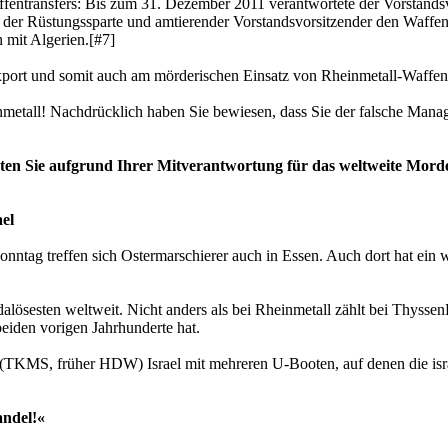
affentransfers: Bis zum 31. Dezember 2011 verantwortete der Vorstand
f der Rüstungssparte und amtierender Vorstandsvorsitzender den Waffe
 mit Algerien.[#7]
port und somit auch am mörderischen Einsatz von Rheinmetall-Waffen 
inmetall! Nachdrücklich haben Sie bewiesen, dass Sie der falsche Man
ten Sie aufgrund Ihrer Mitverantwortung für das weltweite Mord
el
ntag treffen sich Ostermarschierer auch in Essen. Auch dort hat ein w
alösesten weltweit. Nicht anders als bei Rheinmetall zählt bei Thyssen
beiden vorigen Jahrhunderte hat.
TKMS, früher HDW) Israel mit mehreren U-Booten, auf denen die israe
andel!«