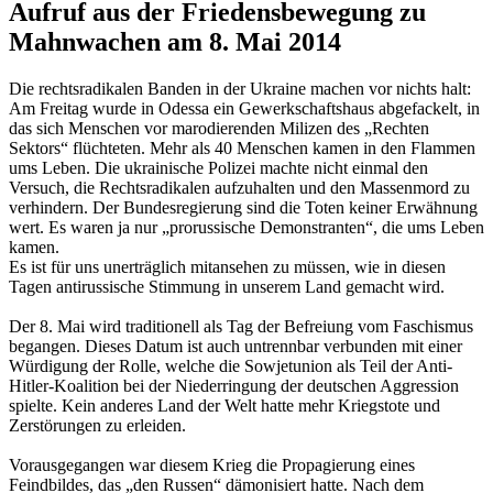
Aufruf aus der Friedensbewegung zu
Mahnwachen am 8. Mai 2014
Die rechtsradikalen Banden in der Ukraine machen vor nichts halt:
Am Freitag wurde in Odessa ein Gewerkschaftshaus abgefackelt, in
das sich Menschen vor marodierenden Milizen des „Rechten
Sektors“ flüchteten. Mehr als 40 Menschen kamen in den Flammen
ums Leben. Die ukrainische Polizei machte nicht einmal den
Versuch, die Rechtsradikalen aufzuhalten und den Massenmord zu
verhindern. Der Bundesregierung sind die Toten keiner Erwähnung
wert. Es waren ja nur „prorussische Demonstranten“, die ums Leben
kamen.
Es ist für uns unerträglich mitansehen zu müssen, wie in diesen
Tagen antirussische Stimmung in unserem Land gemacht wird.
Der 8. Mai wird traditionell als Tag der Befreiung vom Faschismus
begangen. Dieses Datum ist auch untrennbar verbunden mit einer
Würdigung der Rolle, welche die Sowjetunion als Teil der Anti-
Hitler-Koalition bei der Niederringung der deutschen Aggression
spielte. Kein anderes Land der Welt hatte mehr Kriegstote und
Zerstörungen zu erleiden.
Vorausgegangen war diesem Krieg die Propagierung eines
Feindbildes, das „den Russen“ dämonisiert hatte. Nach dem