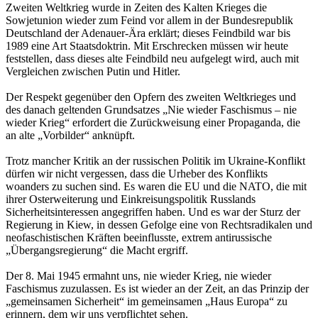
Zweiten Weltkrieg wurde in Zeiten des Kalten Krieges die
Sowjetunion wieder zum Feind vor allem in der Bundesrepublik
Deutschland der Adenauer-Ära erklärt; dieses Feindbild war bis
1989 eine Art Staatsdoktrin. Mit Erschrecken müssen wir heute
feststellen, dass dieses alte Feindbild neu aufgelegt wird, auch mit
Vergleichen zwischen Putin und Hitler.
Der Respekt gegenüber den Opfern des zweiten Weltkrieges und
des danach geltenden Grundsatzes „Nie wieder Faschismus – nie
wieder Krieg“ erfordert die Zurückweisung einer Propaganda, die
an alte „Vorbilder“ anknüpft.
Trotz mancher Kritik an der russischen Politik im Ukraine-Konflikt
dürfen wir nicht vergessen, dass die Urheber des Konflikts
woanders zu suchen sind. Es waren die EU und die NATO, die mit
ihrer Osterweiterung und Einkreisungspolitik Russlands
Sicherheitsinteressen angegriffen haben. Und es war der Sturz der
Regierung in Kiew, in dessen Gefolge eine von Rechtsradikalen und
neofaschistischen Kräften beeinflusste, extrem antirussische
„Übergangsregierung“ die Macht ergriff.
Der 8. Mai 1945 ermahnt uns, nie wieder Krieg, nie wieder
Faschismus zuzulassen. Es ist wieder an der Zeit, an das Prinzip der
„gemeinsamen Sicherheit“ im gemeinsamen „Haus Europa“ zu
erinnern, dem wir uns verpflichtet sehen.