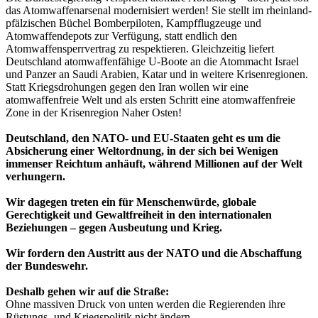
das Atomwaffenarsenal modernisiert werden! Sie stellt im rheinland-
pfälzischen Büchel Bomberpiloten, Kampfflugzeuge und
Atomwaffendepots zur Verfügung, statt endlich den
Atomwaffensperrvertrag zu respektieren. Gleichzeitig liefert
Deutschland atomwaffenfähige U-Boote an die Atommacht Israel
und Panzer an Saudi Arabien, Katar und in weitere Krisenregionen.
Statt Kriegsdrohungen gegen den Iran wollen wir eine
atomwaffenfreie Welt und als ersten Schritt eine atomwaffenfreie
Zone in der Krisenregion Naher Osten!
Deutschland, den NATO- und EU-Staaten geht es um die
Absicherung einer Weltordnung, in der sich bei Wenigen
immenser Reichtum anhäuft, während Millionen auf der Welt
verhungern.
Wir dagegen treten ein für Menschenwürde, globale
Gerechtigkeit und Gewaltfreiheit in den internationalen
Beziehungen – gegen Ausbeutung und Krieg.
Wir fordern den Austritt aus der NATO und die Abschaffung
der Bundeswehr.
Deshalb gehen wir auf die Straße:
Ohne massiven Druck von unten werden die Regierenden ihre
Rüstungs- und Kriegspolitik nicht ändern.