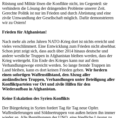
Rüstung und Militär lösen die Konflikte nicht, im Gegenteil: sie
verhindern die Lösung der drängenden Probleme unserer Zeit.
Gerechte Politik ist nur im Frieden und durch Abrüstung und eine
zivile Umwandlung der Gesellschaft möglich. Dafür demonstrieren
wir zu Ostern!
Frieden für Afghanistan!
Nach mehr als zehn Jahren NATO-Krieg dort ist nichts erreicht und
vieles verschlimmert. Eine Entwicklung zum Frieden nicht absehbar.
Schon jetzt zeigt sich, dass auch über 2014 hinaus deutsche und
andere westliche Truppen in Afghanistan bleiben werden, dass der
Krieg weitergeht. Ein Ende des Krieges kann nur auf dem
Verhandlungswege erreicht werden. So lange fremde Truppen im
Land bleiben, kann es dort keinen Frieden geben.
Wir fordern
einen sofortigen Waffenstillstand, den Abzug aller
ausländischen Truppen, Verhandlungen unter Beteiligung aller
Konfliktparteien vor Ort und zivile Hilfen für den
Wiederaufbau in Afghanistan.
Keine Eskalation des Syrien-Konflikts
Der Bürgerkrieg in Syrien fordert Tag für Tag neue Opfer.
Waffenlieferungen und Söldnertruppen von außen heizen ihn immer
wieder an. Alle Bemühungen der UNO, eine friedliche Lösung zu