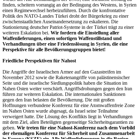
finden, scheitern vorrangig an der Bedingung des Westens, in Syrien
einen Regimewechsel herbeizuführen. Durch die konfrontative
Politik des NATO-Landes Türkei droht der Bürgerkrieg zu einer
zwischenstaatlichen Auseinandersetzung zu eskalieren. Die
Stationierung deutscher Patriot-Systeme in der Türkei trägt zu einer
weiteren Eskalation bei.
Wir fordern die Einstellung aller
Waffenlieferungen, einen sofortigen Waffenstillstand und
Verhandlungen über eine Friedenslösung in Syrien, die eine
Perspektive für alle Bevölkerungsgruppen bietet!
Friedliche Perspektiven für Nahost
Die Angriffe der Israelischen Armee auf den Gazastreifen im
November 2012 sowie die Raketenangriffe von palästinensischer
Seite und die israelische Siedlungspolitik haben die Situation im
Nahen Osten weiter verschärft. Angriffsdrohungen gegen den Iran
führen zur weiteren Eskalation. Die internationalen Sanktionen
gegen den Iran belasten die Bevölkerung. Die mit großen
Hoffnungen verbundene Konferenz für eine Atomwaffenfreie Zone
im Nahen Osten wurde abgesagt, da Israel seine Teilnahme
verweigert hatte. Die Lösung des Konflikts liegt in Verhandlungen
mit dem Ziel, allen Beteiligten gegenseitige Sicherheitsgarantien zu
geben.
Wir treten für eine Nahost-Konferenz nach dem Vorbild
der ehemaligen Konferenz für Sicherheit und Zusammenarbeit
in Europa (KSZE) ein. Alle Waffenlieferungen in die Region