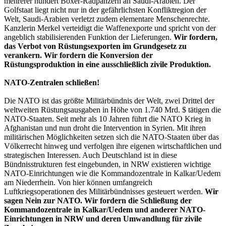
mehrerer hundert Boxer-Radpanzern an Saudi-Arabien. Der
Golfstaat liegt nicht nur in der gefährlichsten Konfliktregion der
Welt, Saudi-Arabien verletzt zudem elementare Menschenrechte.
Kanzlerin Merkel verteidigt die Waffenexporte und spricht von der
angeblich stabilisierenden Funktion der Lieferungen.
Wir fordern,
das Verbot von Rüstungsexporten im Grundgesetz zu
verankern. Wir fordern die Konversion der
Rüstungsproduktion in eine ausschließlich zivile Produktion.
NATO-Zentralen schließen!
Die NATO ist das größte Militärbündnis der Welt, zwei Drittel der
weltweiten Rüstungsausgaben in Höhe von 1.740 Mrd. $ tätigen die
NATO-Staaten. Seit mehr als 10 Jahren führt die NATO Krieg in
Afghanistan und nun droht die Intervention in Syrien. Mit ihren
militärischen Möglichkeiten setzen sich die NATO-Staaten über das
Völkerrecht hinweg und verfolgen ihre eigenen wirtschaftlichen und
strategischen Interessen. Auch Deutschland ist in diese
Bündnisstrukturen fest eingebunden, in NRW existieren wichtige
NATO-Einrichtungen wie die Kommandozentrale in Kalkar/Uedem
am Niederrhein. Von hier können umfangreich
Luftkriegsoperationen des Militärbündnisses gesteuert werden.
Wir
sagen Nein zur NATO. Wir fordern die Schließung der
Kommandozentrale in Kalkar/Uedem und anderer NATO-
Einrichtungen in NRW und deren Umwandlung für zivile