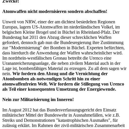
Zwecke!
Atomwaffen nicht modernisieren sondern abschaffen!
Unweit von NRW, einer der am dichtest besiedelten Regionen
Europas, lagern US-Atomwaffen im niederländischen Volkel, im
belgischen Kleine Brogel und in Büchel in Rheinland-Pfalz. Der
Bundestag hat 2011 den Abzug dieser schrecklichen Waffen
gefordert, dennoch gab nun die Bundesregierung ihre Zustimmung
zur "Modernisierung" der Bomben in Büchel. Experten befürchten,
dass hierdurch die Anwendung der Waffen wahrscheinlicher wird.
Im nordrhein-westfälischen Gronau betreibt die Urenco eine
Urananreicherungsanlage, die neben zivilem Material auch in der
Lage ist, bombenfähiges Material zu erzeugen. Zu all dem sagen wir
nein.
Wir fordern den Abzug und die Vernichtung der
Atombomben als notwendigen Schritt hin zu einer
atomwaffenfreien Welt. Wir fordern die Stillegung von Urenco
als Teil einer konsequenten Umsetzung der Energiewende.
Nein zur Militarisierung im Inneren!
Im August 2012 hat das Bundesverfassungsgericht den Einsatz
militärischer Mittel der Bundeswehr in Ausnahmefällen, wie z.B.
Streiks und Demonstrationen "katastrophischen Ausmaßes", für
zulässig erklärt. Im Rahmen der zivil-militärischen Zusammenarbeit