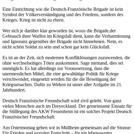
Eine Einrichtung wie die Deutsch-Französische Brigade ist kein
Symbol der Völkerverständigung und des Friedens, sondern des
Krieges. Krieg ist nicht zu ehren.
Wer sich je darüber klar geworden ist, wozu die Brigade,der
Gebrauch ihrer Waffen im Kriegsfall dient, kann die Verharmlosung
und Ignoranz gegenüber der Brigade nicht hinnehmen. Nein, es
nicht schön Soldat zu sein und schon gar kein Glücksfall.
Es ist an der Zeit, sich modernen Konfliklösungen zuzuwenden, die
ohne wechselseitiges Töten auskommen. Sage niemand, dies sei
unmöglich. Es hat allerdings zur Voraussetzung, dass die
unermesslichen Mittel, die eine gewalttätige Politik für Kriege
verschwendet, eingesetzt werden für die die Beseitigung der
Kriegsursachen. Dafür zu Wirken ist unser aller Aufgabe im 21.
Jahrhundert.
Deutsch Französische Freundschaft wird zivil gelebt. Von ganz
vielen Menschen auch im Dreyeckland. Der gemeinsame Einsatz für
die Stilllegung des AKW Fessenheim ist ein solches Projekt Deutsch
Französischer Freundschaft.
Am Ostermontag gehen wir in Müllheim gemeinsam auf die Strasse:
Für Frieden und sozialen Fortschritt – für ein lebenswertes