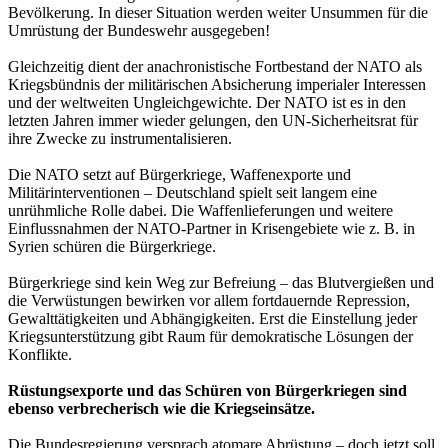
Bevölkerung. In dieser Situation werden weiter Unsummen für die
Umrüstung der Bundeswehr ausgegeben!
Gleichzeitig dient der anachronistische Fortbestand der NATO als
Kriegsbündnis der militärischen Absicherung imperialer Interessen
und der weltweiten Ungleichgewichte. Der NATO ist es in den
letzten Jahren immer wieder gelungen, den UN-Sicherheitsrat für
ihre Zwecke zu instrumentalisieren.
Die NATO setzt auf Bürgerkriege, Waffenexporte und
Militärinterventionen – Deutschland spielt seit langem eine
unrühmliche Rolle dabei. Die Waffenlieferungen und weitere
Einflussnahmen der NATO-Partner in Krisengebiete wie z. B. in
Syrien schüren die Bürgerkriege.
Bürgerkriege sind kein Weg zur Befreiung – das Blutvergießen und
die Verwüstungen bewirken vor allem fortdauernde Repression,
Gewalttätigkeiten und Abhängigkeiten. Erst die Einstellung jeder
Kriegsunterstützung gibt Raum für demokratische Lösungen der
Konflikte.
Rüstungsexporte und das Schüren von Bürgerkriegen sind
ebenso verbrecherisch wie die Kriegseinsätze.
Die Bundesregierung versprach atomare Abrüstung – doch jetzt soll