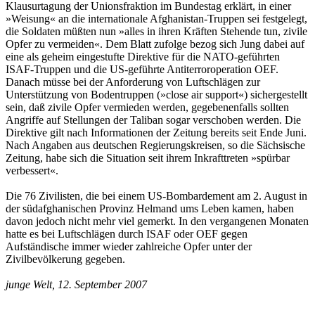
Klausurtagung der Unionsfraktion im Bundestag erklärt, in einer
»Weisung« an die internationale Afghanistan-Truppen sei festgelegt,
die Soldaten müßten nun »alles in ihren Kräften Stehende tun, zivile
Opfer zu vermeiden«. Dem Blatt zufolge bezog sich Jung dabei auf
eine als geheim eingestufte Direktive für die NATO-geführten
ISAF-Truppen und die US-geführte Antiterroroperation OEF.
Danach müsse bei der Anforderung von Luftschlägen zur
Unterstützung von Bodentruppen (»close air support«) sichergestellt
sein, daß zivile Opfer vermieden werden, gegebenenfalls sollten
Angriffe auf Stellungen der Taliban sogar verschoben werden. Die
Direktive gilt nach Informationen der Zeitung bereits seit Ende Juni.
Nach Angaben aus deutschen Regierungskreisen, so die Sächsische
Zeitung, habe sich die Situation seit ihrem Inkrafttreten »spürbar
verbessert«.
Die 76 Zivilisten, die bei einem US-Bombardement am 2. August in
der südafghanischen Provinz Helmand ums Leben kamen, haben
davon jedoch nicht mehr viel gemerkt. In den vergangenen Monaten
hatte es bei Luftschlägen durch ISAF oder OEF gegen
Aufständische immer wieder zahlreiche Opfer unter der
Zivilbevölkerung gegeben.
junge Welt, 12. September 2007