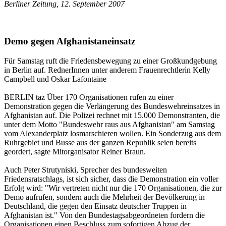
Berliner Zeitung, 12. September 2007
Demo gegen Afghanistaneinsatz
Für Samstag ruft die Friedensbewegung zu einer Großkundgebung
in Berlin auf. RednerInnen unter anderem Frauenrechtlerin Kelly
Campbell und Oskar Lafontaine
BERLIN taz Über 170 Organisationen rufen zu einer
Demonstration gegen die Verlängerung des Bundeswehreinsatzes in
Afghanistan auf. Die Polizei rechnet mit 15.000 Demonstranten, die
unter dem Motto "Bundeswehr raus aus Afghanistan" am Samstag
vom Alexanderplatz losmarschieren wollen. Ein Sonderzug aus dem
Ruhrgebiet und Busse aus der ganzen Republik seien bereits
geordert, sagte Mitorganisator Reiner Braun.
Auch Peter Strutyniski, Sprecher des bundesweiten
Friedensratschlags, ist sich sicher, dass die Demonstration ein voller
Erfolg wird: "Wir vertreten nicht nur die 170 Organisationen, die zur
Demo aufrufen, sondern auch die Mehrheit der Bevölkerung in
Deutschland, die gegen den Einsatz deutscher Truppen in
Afghanistan ist." Von den Bundestagsabgeordneten fordern die
Organisationen einen Beschluss zum sofortigen Abzug der