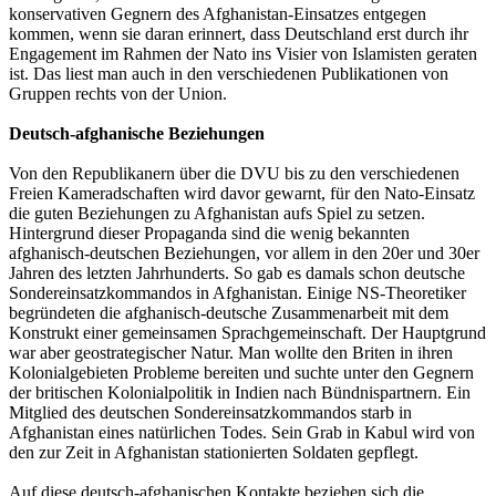
konservativen Gegnern des Afghanistan-Einsatzes entgegen
kommen, wenn sie daran erinnert, dass Deutschland erst durch ihr
Engagement im Rahmen der Nato ins Visier von Islamisten geraten
ist. Das liest man auch in den verschiedenen Publikationen von
Gruppen rechts von der Union.
Deutsch-afghanische Beziehungen
Von den Republikanern über die DVU bis zu den verschiedenen
Freien Kameradschaften wird davor gewarnt, für den Nato-Einsatz
die guten Beziehungen zu Afghanistan aufs Spiel zu setzen.
Hintergrund dieser Propaganda sind die wenig bekannten
afghanisch-deutschen Beziehungen, vor allem in den 20er und 30er
Jahren des letzten Jahrhunderts. So gab es damals schon deutsche
Sondereinsatzkommandos in Afghanistan. Einige NS-Theoretiker
begründeten die afghanisch-deutsche Zusammenarbeit mit dem
Konstrukt einer gemeinsamen Sprachgemeinschaft. Der Hauptgrund
war aber geostrategischer Natur. Man wollte den Briten in ihren
Kolonialgebieten Probleme bereiten und suchte unter den Gegnern
der britischen Kolonialpolitik in Indien nach Bündnispartnern. Ein
Mitglied des deutschen Sondereinsatzkommandos starb in
Afghanistan eines natürlichen Todes. Sein Grab in Kabul wird von
den zur Zeit in Afghanistan stationierten Soldaten gepflegt.
Auf diese deutsch-afghanischen Kontakte beziehen sich die