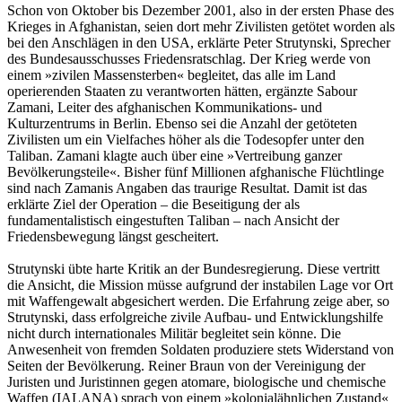
Schon von Oktober bis Dezember 2001, also in der ersten Phase des
Krieges in Afghanistan, seien dort mehr Zivilisten getötet worden als
bei den Anschlägen in den USA, erklärte Peter Strutynski, Sprecher
des Bundesausschusses Friedensratschlag. Der Krieg werde von
einem »zivilen Massensterben« begleitet, das alle im Land
operierenden Staaten zu verantworten hätten, ergänzte Sabour
Zamani, Leiter des afghanischen Kommunikations- und
Kulturzentrums in Berlin. Ebenso sei die Anzahl der getöteten
Zivilisten um ein Vielfaches höher als die Todesopfer unter den
Taliban. Zamani klagte auch über eine »Vertreibung ganzer
Bevölkerungsteile«. Bisher fünf Millionen afghanische Flüchtlinge
sind nach Zamanis Angaben das traurige Resultat. Damit ist das
erklärte Ziel der Operation – die Beseitigung der als
fundamentalistisch eingestuften Taliban – nach Ansicht der
Friedensbewegung längst gescheitert.
Strutynski übte harte Kritik an der Bundesregierung. Diese vertritt
die Ansicht, die Mission müsse aufgrund der instabilen Lage vor Ort
mit Waffengewalt abgesichert werden. Die Erfahrung zeige aber, so
Strutynski, dass erfolgreiche zivile Aufbau- und Entwicklungshilfe
nicht durch internationales Militär begleitet sein könne. Die
Anwesenheit von fremden Soldaten produziere stets Widerstand von
Seiten der Bevölkerung. Reiner Braun von der Vereinigung der
Juristen und Juristinnen gegen atomare, biologische und chemische
Waffen (IALANA) sprach von einem »kolonialähnlichen Zustand«