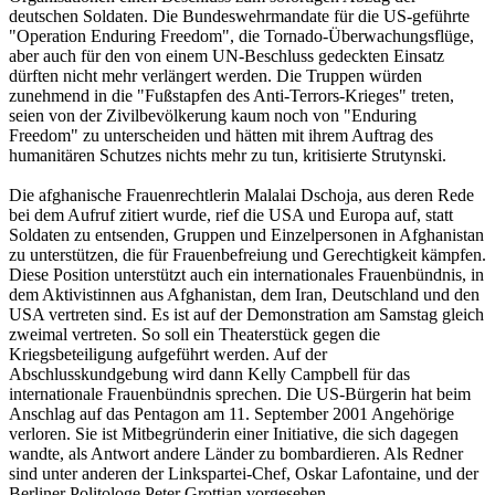
deutschen Soldaten. Die Bundeswehrmandate für die US-geführte
"Operation Enduring Freedom", die Tornado-Überwachungsflüge,
aber auch für den von einem UN-Beschluss gedeckten Einsatz
dürften nicht mehr verlängert werden. Die Truppen würden
zunehmend in die "Fußstapfen des Anti-Terrors-Krieges" treten,
seien von der Zivilbevölkerung kaum noch von "Enduring
Freedom" zu unterscheiden und hätten mit ihrem Auftrag des
humanitären Schutzes nichts mehr zu tun, kritisierte Strutynski.
Die afghanische Frauenrechtlerin Malalai Dschoja, aus deren Rede
bei dem Aufruf zitiert wurde, rief die USA und Europa auf, statt
Soldaten zu entsenden, Gruppen und Einzelpersonen in Afghanistan
zu unterstützen, die für Frauenbefreiung und Gerechtigkeit kämpfen.
Diese Position unterstützt auch ein internationales Frauenbündnis, in
dem Aktivistinnen aus Afghanistan, dem Iran, Deutschland und den
USA vertreten sind. Es ist auf der Demonstration am Samstag gleich
zweimal vertreten. So soll ein Theaterstück gegen die
Kriegsbeteiligung aufgeführt werden. Auf der
Abschlusskundgebung wird dann Kelly Campbell für das
internationale Frauenbündnis sprechen. Die US-Bürgerin hat beim
Anschlag auf das Pentagon am 11. September 2001 Angehörige
verloren. Sie ist Mitbegründerin einer Initiative, die sich dagegen
wandte, als Antwort andere Länder zu bombardieren. Als Redner
sind unter anderen der Linkspartei-Chef, Oskar Lafontaine, und der
Berliner Politologe Peter Grottian vorgesehen.