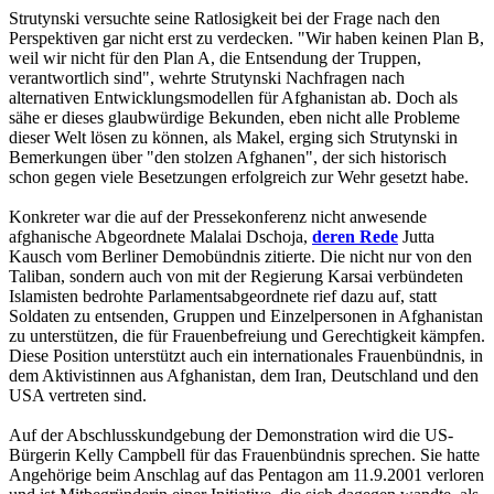
Strutynski versuchte seine Ratlosigkeit bei der Frage nach den
Perspektiven gar nicht erst zu verdecken. "Wir haben keinen Plan B,
weil wir nicht für den Plan A, die Entsendung der Truppen,
verantwortlich sind", wehrte Strutynski Nachfragen nach
alternativen Entwicklungsmodellen für Afghanistan ab. Doch als
sähe er dieses glaubwürdige Bekunden, eben nicht alle Probleme
dieser Welt lösen zu können, als Makel, erging sich Strutynski in
Bemerkungen über "den stolzen Afghanen", der sich historisch
schon gegen viele Besetzungen erfolgreich zur Wehr gesetzt habe.
Konkreter war die auf der Pressekonferenz nicht anwesende
afghanische Abgeordnete Malalai Dschoja,
deren Rede
Jutta
Kausch vom Berliner Demobündnis zitierte. Die nicht nur von den
Taliban, sondern auch von mit der Regierung Karsai verbündeten
Islamisten bedrohte Parlamentsabgeordnete rief dazu auf, statt
Soldaten zu entsenden, Gruppen und Einzelpersonen in Afghanistan
zu unterstützen, die für Frauenbefreiung und Gerechtigkeit kämpfen.
Diese Position unterstützt auch ein internationales Frauenbündnis, in
dem Aktivistinnen aus Afghanistan, dem Iran, Deutschland und den
USA vertreten sind.
Auf der Abschlusskundgebung der Demonstration wird die US-
Bürgerin Kelly Campbell für das Frauenbündnis sprechen. Sie hatte
Angehörige beim Anschlag auf das Pentagon am 11.9.2001 verloren