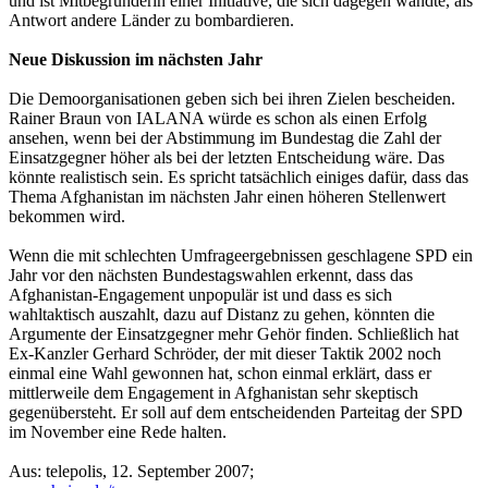
und ist Mitbegründerin einer Initiative, die sich dagegen wandte, als
Antwort andere Länder zu bombardieren.
Neue Diskussion im nächsten Jahr
Die Demoorganisationen geben sich bei ihren Zielen bescheiden.
Rainer Braun von IALANA würde es schon als einen Erfolg
ansehen, wenn bei der Abstimmung im Bundestag die Zahl der
Einsatzgegner höher als bei der letzten Entscheidung wäre. Das
könnte realistisch sein. Es spricht tatsächlich einiges dafür, dass das
Thema Afghanistan im nächsten Jahr einen höheren Stellenwert
bekommen wird.
Wenn die mit schlechten Umfrageergebnissen geschlagene SPD ein
Jahr vor den nächsten Bundestagswahlen erkennt, dass das
Afghanistan-Engagement unpopulär ist und dass es sich
wahltaktisch auszahlt, dazu auf Distanz zu gehen, könnten die
Argumente der Einsatzgegner mehr Gehör finden. Schließlich hat
Ex-Kanzler Gerhard Schröder, der mit dieser Taktik 2002 noch
einmal eine Wahl gewonnen hat, schon einmal erklärt, dass er
mittlerweile dem Engagement in Afghanistan sehr skeptisch
gegenübersteht. Er soll auf dem entscheidenden Parteitag der SPD
im November eine Rede halten.
Aus: telepolis, 12. September 2007;