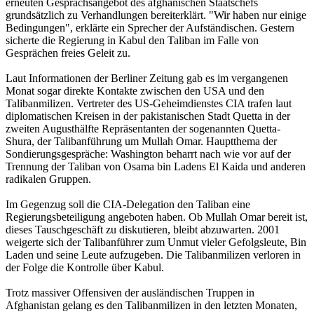
erneuten Gesprächsangebot des afghanischen Staatschefs
grundsätzlich zu Verhandlungen bereiterklärt. "Wir haben nur einige
Bedingungen", erklärte ein Sprecher der Aufständischen. Gestern
sicherte die Regierung in Kabul den Taliban im Falle von
Gesprächen freies Geleit zu.
Laut Informationen der Berliner Zeitung gab es im vergangenen
Monat sogar direkte Kontakte zwischen den USA und den
Talibanmilizen. Vertreter des US-Geheimdienstes CIA trafen laut
diplomatischen Kreisen in der pakistanischen Stadt Quetta in der
zweiten Augusthälfte Repräsentanten der sogenannten Quetta-
Shura, der Talibanführung um Mullah Omar. Hauptthema der
Sondierungsgespräche: Washington beharrt nach wie vor auf der
Trennung der Taliban von Osama bin Ladens El Kaida und anderen
radikalen Gruppen.
Im Gegenzug soll die CIA-Delegation den Taliban eine
Regierungsbeteiligung angeboten haben. Ob Mullah Omar bereit ist,
dieses Tauschgeschäft zu diskutieren, bleibt abzuwarten. 2001
weigerte sich der Talibanführer zum Unmut vieler Gefolgsleute, Bin
Laden und seine Leute aufzugeben. Die Talibanmilizen verloren in
der Folge die Kontrolle über Kabul.
Trotz massiver Offensiven der ausländischen Truppen in
Afghanistan gelang es den Talibanmilizen in den letzten Monaten,