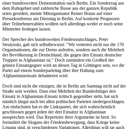
einer bundesweiten Demonstration nach Berlin. Ein Sonderzug aus
dem Ruhrgebiet und zahlreiche Busse aus der ganzen Republik
seien geordert, meinte Mitorganisator Reiner Braun auf einer
Pressekonferenz am Dienstag in Berlin. Auf konkrete Prognosen
über Teilnehmerzahlen wollten sich allerdings weder er noch seine
Mitstreiter festlegen lassen.
Der Sprecher des bundesweiten Friedensratschlages, Peter
Strutynski, gab sich selbstbewusst: "Wir vertreten nicht nur die 170
Organisationen, die zur Demo aufrufen, sondern auch die Mehrheit
der Bevölkerung in Deutschland, die gegen den Einsatz deutscher
Truppen in Afghanistan ist." Doch zumindest ein Großteil der
grünen Einsatzgegner wird an diesen Tag in Göttingen sein, wo die
Partei auf einem Sonderparteitag über ihre Haltung zum
Afghanistaneinsatz debattieren wird.
Doch sind nicht die einzigen, die in Berlin am Samstag nicht auf der
Straße sein werden. Dass eine Mehrheit der Bundesbürger den
Einsatz in Afghanistan-Einsatz kritisch gegenüber steht, hat sich
nämlich längst auch bei allen politischen Parteien niedergeschlagen.
Am einfachsten hat es die Linkspartei, die sich wahrscheinlich
geschlossen gegen jeden der drei Einsätze in Afghanistan
aussprechen wird. Das Repertoire ihrer Argumente ist breit. So
formuliert die Slogans der Friedensbewegung, dass Kriege keine
Lösung sind, in verschiedenen Variationen. Allerdings will sie auch