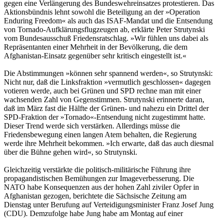
gegen eine Verlängerung des Bundeswehreinsatzes protestieren. Das
Aktionsbündnis lehnt sowohl die Beteiligung an der »Operation
Enduring Freedom« als auch das ISAF-Mandat und die Entsendung
von Tornado-Aufklärungsflugzeugen ab, erklärte Peter Strutynski
vom Bundesausschuß Friedensratschlag. »Wir fühlen uns dabei als
Repräsentanten einer Mehrheit in der Bevölkerung, die dem
Afghanistan-Einsatz gegenüber sehr kritisch eingestellt ist.«
Die Abstimmungen »können sehr spannend werden«, so Strutynski:
Nicht nur, daß die Linksfraktion »vermutlich geschlossen« dagegen
votieren werde, auch bei Grünen und SPD rechne man mit einer
wachsenden Zahl von Gegenstimmen. Strutynski erinnerte daran,
daß im März fast die Hälfte der Grünen- und nahezu ein Drittel der
SPD-Fraktion der »Tornado«-Entsendung nicht zugestimmt hatte.
Dieser Trend werde sich verstärken. Allerdings müsse die
Friedensbewegung einen langen Atem behalten, die Regierung
werde ihre Mehrheit bekommen. »Ich erwarte, daß das auch diesmal
über die Bühne gehen wird«, so Strutynski.
Gleichzeitig verstärkte die politisch-militärische Führung ihre
propagandistischen Bemühungen zur Imageverbesserung. Die
NATO habe Konsequenzen aus der hohen Zahl ziviler Opfer in
Afghanistan gezogen, berichtete die Sächsische Zeitung am
Dienstag unter Berufung auf Verteidigungsminister Franz Josef Jung
(CDU). Demzufolge habe Jung habe am Montag auf einer