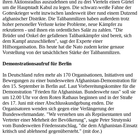
ihren Aktionsradius auszudehnen und zu drei Vierteln einen Gürtel
um die Hauptstadt Kabul zu legen. Die schwarz-weiße Fahne der
Gotteskrieger weht inzwischen landesweit über rund einem Dutzend
afghanischer Distrikte. Die Talibanmilizen haben außerdem trotz
hoher personeller Verluste keine Probleme, neue Kämpfer zu
rekrutieren - und ihnen ein ordentliches Salär zu zahlen. "Die
Brüder und Onkel der gefallenen Talibankämpfer sind bereit, sich
dem Kampf anzuschließen", sagt der Experte einer
Hilfsorganisation. Bis heute hat die Nato zudem keine genaue
Vorstellung von der tatsächlichen Stärke der Talibanmilizen.
Demonstrationsaufruf für Berlin
In Deutschland rufen mehr als 170 Organisationen, Initiativen und
Bewegungen zu einer bundesweiten Afghanistan-Demonstration für
den 15. September in Berlin auf. Laut Vorbereitungskomitee für die
Demonstration "Frieden für Afghanistan. Bundeswehr raus" soll sie
um 12.00 Uhr vor dem Roten Rathaus beginnen und in der Straße
des 17. Juni mit einer Abschlusskundgebung enden. Die
Organisatoren wenden sich gegen eine Verlängerung der
Bundeswehrmandate. "Wir verstehen uns als Repräsentanten und
Vertreter einer Mehrheit der Bevölkerung", sagte Peter Strutynski
vom Bundesweiten Friedensratschlag, "die dem Afghanistan-Einsatz
kritisch und ablehnend gegenübersteht." (mit doe.)