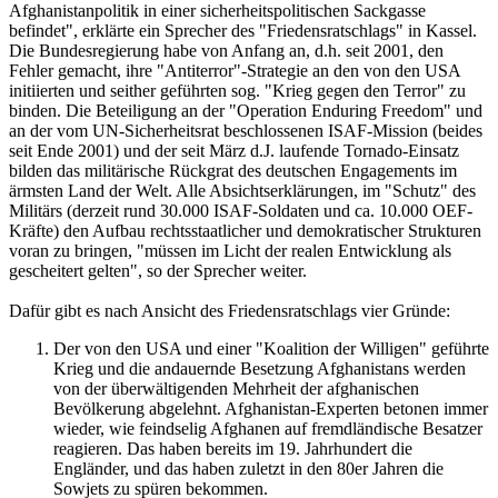
Afghanistanpolitik in einer sicherheitspolitischen Sackgasse
befindet", erklärte ein Sprecher des "Friedensratschlags" in Kassel.
Die Bundesregierung habe von Anfang an, d.h. seit 2001, den
Fehler gemacht, ihre "Antiterror"-Strategie an den von den USA
initiierten und seither geführten sog. "Krieg gegen den Terror" zu
binden. Die Beteiligung an der "Operation Enduring Freedom" und
an der vom UN-Sicherheitsrat beschlossenen ISAF-Mission (beides
seit Ende 2001) und der seit März d.J. laufende Tornado-Einsatz
bilden das militärische Rückgrat des deutschen Engagements im
ärmsten Land der Welt. Alle Absichtserklärungen, im "Schutz" des
Militärs (derzeit rund 30.000 ISAF-Soldaten und ca. 10.000 OEF-
Kräfte) den Aufbau rechtsstaatlicher und demokratischer Strukturen
voran zu bringen, "müssen im Licht der realen Entwicklung als
gescheitert gelten", so der Sprecher weiter.
Dafür gibt es nach Ansicht des Friedensratschlags vier Gründe:
Der von den USA und einer "Koalition der Willigen" geführte
Krieg und die andauernde Besetzung Afghanistans werden
von der überwältigenden Mehrheit der afghanischen
Bevölkerung abgelehnt. Afghanistan-Experten betonen immer
wieder, wie feindselig Afghanen auf fremdländische Besatzer
reagieren. Das haben bereits im 19. Jahrhundert die
Engländer, und das haben zuletzt in den 80er Jahren die
Sowjets zu spüren bekommen.