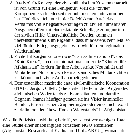
Das NATO-Konzept der zivil-militärischen Zusammenarbeit
ist von Grund auf eine Fehlgeburt, weil die "zivile"
Komponente sich jederzeit der militärischen unterzuordnen
hat. Und dies nicht nur in der Befehlskette. Auch das
Verhältnis von Kriegsaufwendungen zu zivilen humanitären
Ausgaben offenbart eine eklatante Schieflage zuungunsten
der zivilen Hilfe. Unterschiedliche Quellen kommen
übereinstimmend zum Ergebnis, dass mindestens zehn Mal so
viel für den Krieg ausgegeben wird wie für den regionalen
Wiederaufbau.
Zivile Hilfsorganisationen wie "Caritas International", das
"Rote Kreuz", "medico international" oder die "Kinderhilfe
Afghanistan" fordern für ihre Arbeit strikte Neutralität und
Militärferne. Nur dort, wo kein ausländisches Militär sichtbar
ist, könne auch zivile Aufbauarbeit gedeihen.
Demgegenüber macht die enge zivil-militärische Kooperation
(NATO-Jargon: CIMIC) die zivilen Helfer in den Augen des
afghanischen Widerstands zu Kombattanten und damit zu
Gegnern. Immer häufiger geraten sie ins Visier krimineller
Banden, terroristischer Gruppierungen oder eines nicht exakt
zu definierenden "bewaffneten Widerstands" in Afghanistan.
Was die Polizistenausbildung betrifft, so ist erst vor wenigen Tagen
eine Studie einer unabhängigen britischen NGO erschienen
(Afghanistan Research and Evaluation Unit - AREU), wonach der