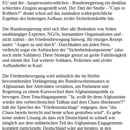
EU und der - hauptverantwortlichen - Bundesregierung ein denkbar
schlechtes Zeugnis ausgestellt wird. Der Titel der Studie - "Cops or
Robbers?" deutet schon auf das zumindest widersprüchliche
Ergebnis des bisherigen Aufbaus ziviler Sicherheitskräfte hin.
Die Bundesregierung setzt sich über alle Bedenken von Seiten
unabhängiger Experten, NGOs, humanitärer Organisationen und -
nicht zuletzt - der Friedensbewegung hinweg. Ihr einziges Rezept
lautet: "Augen zu und durch". Durchhalten um jeden Preis,
vielleicht sogar ein Aufstocken der "Sicherheitskomponente" (also
noch mehr Soldaten): Diese Strategie grenzt an grobe Fahrlässigkeit
und nimmt den Tod weiterer Soldaten, Polizisten und ziviler
Aufbauhelfer in Kauf.
Die Friedensbewegung wird anlässlich der im Herbst
bevorstehenden Verlängerung des Bundeswehreinsatzes in
Afghanistan ihre Aktivitäten versärken, um Parlament und
Regierung zu einem Kurswechsel ihrer Afghanistanpolitik zu
bewegen. Dem Totschlagargument: "Ja, wollt ihr denn Afghanistan
wieder den verbrecherischen Taliban und dem Chaos überlassen?!"
hält der Sprecher des "Friedensratschlags" entgegen, dass "das
Chaos bereits herrscht und heute schon gestorben wird". Es gebe
keine andere Lösung als dass sich Deutschland so schnell wie
möglich aus dem militärischen Teil des Afghanistan-Engagements
komplett zurückzieht. Deutschland wäre gut beraten, in den