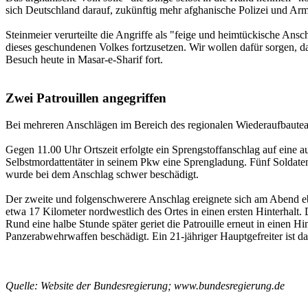
sich Deutschland darauf, zukünftig mehr afghanische Polizei und Ar
Steinmeier verurteilte die Angriffe als "feige und heimtückische Ansc
dieses geschundenen Volkes fortzusetzen. Wir wollen dafür sorgen, d
Besuch heute in Masar-e-Sharif fort.
Zwei Patrouillen angegriffen
Bei mehreren Anschlägen im Bereich des regionalen Wiederaufbauteam
Gegen 11.00 Uhr Ortszeit erfolgte ein Sprengstoffanschlag auf eine 
Selbstmordattentäter in seinem Pkw eine Sprengladung. Fünf Soldat
wurde bei dem Anschlag schwer beschädigt.
Der zweite und folgenschwerere Anschlag ereignete sich am Abend eb
etwa 17 Kilometer nordwestlich des Ortes in einen ersten Hinterhalt
Rund eine halbe Stunde später geriet die Patrouille erneut in einen 
Panzerabwehrwaffen beschädigt. Ein 21-jähriger Hauptgefreiter ist d
Quelle: Website der Bundesregierung; www.bundesregierung.de