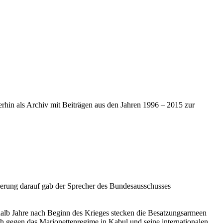
iterhin als Archiv mit Beiträgen aus den Jahren 1996 – 2015 zur
erung darauf gab der Sprecher des Bundesausschusses
inhalb Jahre nach Beginn des Krieges stecken die Besatzungsarmeen
ch gegen das Marionettenregime in Kabul und seine internationalen