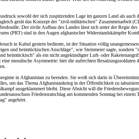
druck sowohl der sich zuspitzenden Lage im ganzen Land als auch des
leich gerät das Konzept der "zivil-militärischen" Zusammenarbeit (C
uille. Der zivile Aufbau des Landes lässt sich unter der Regie des Mi
eams (PRT) sind in den Augen afghanischer Widerstandskämpfer Komba
esuch in Kabul gestern bediente, ist der Situation völlig unangemessen
igen und heimtückischen Anschläge", wie Steinmeier sagte, sondern "n
 und heimtückisch" als ein nicht angekündigter Luft- oder Raketenangr
t eine moralische Asymmetrie: hier die aufrechten Besatzungssoldaten 
en.
gsregime in Afghanistan zu beenden. Sie weiß sich darin in Übereinst
lles, um das Thema Afghanistankrieg in der Öffentlichkeit zu tabuisier
ampf ausgeklammert bleibt. Diese Absicht will die Friedensbewegung 
undesausschuss Friedensratschlag am kommenden Sonntag bei einem Tre
lag" angehört.