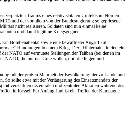
 zerplatzten Traums eines relativ stabilen Umfelds im Norden
IMIC) und der vor allem von der Bundesregierung so gepriesene
litärs nicht realisieren. Soldaten sind nun einmal keine
ttanten und damit legitime Kriegsgegner.
. Ein Bombenattentat sowie eine bewaffneter Angriff auf
ormale" Handlungen in einem Krieg. Der "Hinterhalt", in den eine
iff der NATO auf vermutete Stellungen der Taliban (bei denen im
der NATO, die nur das Gute wollen, dort die feigen und
immung mit der großen Mehrheit der Bevölkerung hier zu Lande und
en. So sollte etwa mit der Verlängerung des Einsatzmandats der
mit verstärkten dezentralen und zentralen Aktionen während des
ffen in Kassel. Für Anfang Juni ist ein Treffen der Kampagne