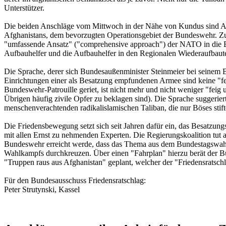
Unterstützer.
Die beiden Anschläge vom Mittwoch in der Nähe von Kundus sind Aus
Afghanistans, dem bevorzugten Operationsgebiet der Bundeswehr. Zug
"umfassende Ansatz" ("comprehensive approach") der NATO in die Bredo
Aufbauhelfer und die Aufbauhelfer in den Regionalen Wiederaufbaut
Die Sprache, derer sich Bundesaußenminister Steinmeier bei seinem B
Einrichtungen einer als Besatzung empfundenen Armee sind keine "fe
Bundeswehr-Patrouille geriet, ist nicht mehr und nicht weniger "feig
Übrigen häufig zivile Opfer zu beklagen sind). Die Sprache suggerier
menschenverachtenden radikalislamischen Taliban, die nur Böses stift
Die Friedensbewegung setzt sich seit Jahren dafür ein, das Besatzun
mit allen Ernst zu nehmenden Experten. Die Regierungskoalition tut a
Bundeswehr erreicht werde, dass das Thema aus dem Bundestagswahlk
Wahlkampfs durchkreuzen. Über einen "Fahrplan" hierzu berät der B
"Truppen raus aus Afghanistan" geplant, welcher der "Friedensratsch
Für den Bundesausschuss Friedensratschlag:
Peter Strutynski, Kassel