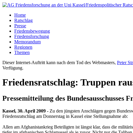
Home
Ratschlag
Presse
Friedensbewegung
Friedensforschung
Memorandum
Regionen
Themen
Dieser Internet-Auftritt kann nach dem Tod des Webmasters,
Peter St
Verfügung.
Friedensratschlag: Truppen rau
Pressemitteilung des Bundesausschusses F
Kassel, 30. April 2009 -
Zu den jüngsten Anschlägen gegen Bundeswe
Friedensratschlag am Donnerstag in Kassel eine Stellungnahme ab:
Allen am Afghanistankrieg Beteiligten ist längst klar, dass die mili
tiefer im afghanischen Schlamassel als je zuvor. Nicht nur die Talib