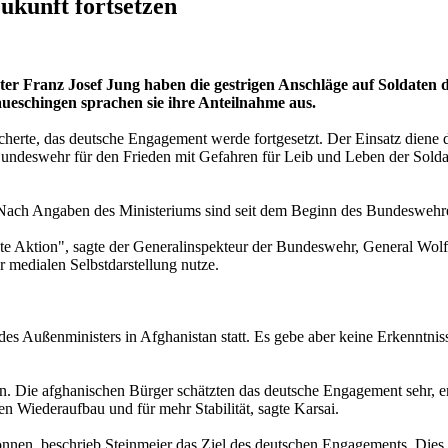
Zukunft fortsetzen
r Franz Josef Jung haben die gestrigen Anschläge auf Soldaten d
ueschingen sprachen sie ihre Anteilnahme aus.
icherte, das deutsche Engagement werde fortgesetzt. Der Einsatz diene 
r Bundeswehr für den Frieden mit Gefahren für Leib und Leben der Sol
. Nach Angaben des Ministeriums sind seit dem Beginn des Bundesweh
ante Aktion", sagte der Generalinspekteur der Bundeswehr, General Wol
r medialen Selbstdarstellung nutze.
des Außenministers in Afghanistan statt. Es gebe aber keine Erkennt
an. Die afghanischen Bürger schätzten das deutsche Engagement sehr, e
en Wiederaufbau und für mehr Stabilität, sagte Karsai.
nnen, beschrieb Steinmeier das Ziel des deutschen Engagements. Dies g