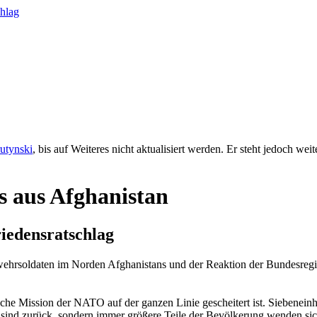
rutynski
, bis auf Weiteres nicht aktualisiert werden. Er steht jedoch we
s aus Afghanistan
riedensratschlag
hrsoldaten im Norden Afghanistans und der Reaktion der Bundesregi
tärische Mission der NATO auf der ganzen Linie gescheitert ist. Siebene
an sind zurück, sondern immer größere Teile der Bevölkerung wenden si