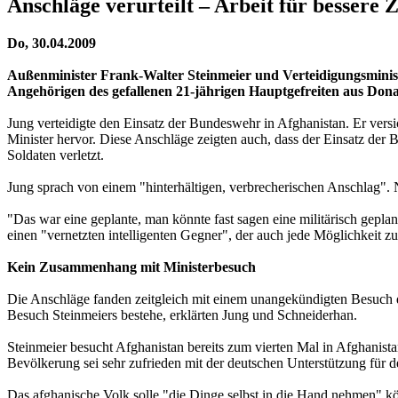
Anschläge verurteilt – Arbeit für bessere 
Do, 30.04.2009
Außenminister Frank-Walter Steinmeier und Verteidigungsministe
Angehörigen des gefallenen 21-jährigen Hauptgefreiten aus Dona
Jung verteidigte den Einsatz der Bundeswehr in Afghanistan. Er vers
Minister hervor. Diese Anschläge zeigten auch, dass der Einsatz de
Soldaten verletzt.
Jung sprach von einem "hinterhältigen, verbrecherischen Anschlag"
"Das war eine geplante, man könnte fast sagen eine militärisch gepl
einen "vernetzten intelligenten Gegner", der auch jede Möglichkeit zu
Kein Zusammenhang mit Ministerbesuch
Die Anschläge fanden zeitgleich mit einem unangekündigten Besuch 
Besuch Steinmeiers bestehe, erklärten Jung und Schneiderhan.
Steinmeier besucht Afghanistan bereits zum vierten Mal in Afghanist
Bevölkerung sei sehr zufrieden mit der deutschen Unterstützung für d
Das afghanische Volk solle "die Dinge selbst in die Hand nehmen" kö