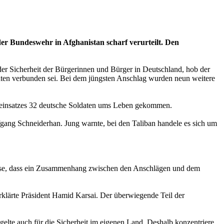
er Bundeswehr in Afghanistan scharf verurteilt. Den
der Sicherheit der Bürgerinnen und Bürger in Deutschland, hob der
daten verbunden sei. Bei dem jüngsten Anschlag wurden neun weitere
reinsatzes 32 deutsche Soldaten ums Leben gekommen.
fgang Schneiderhan. Jung warnte, bei den Taliban handele es sich um
nisse, dass ein Zusammenhang zwischen den Anschlägen und dem
rklärte Präsident Hamid Karsai. Der überwiegende Teil der
elte auch für die Sicherheit im eigenen Land. Deshalb konzentriere