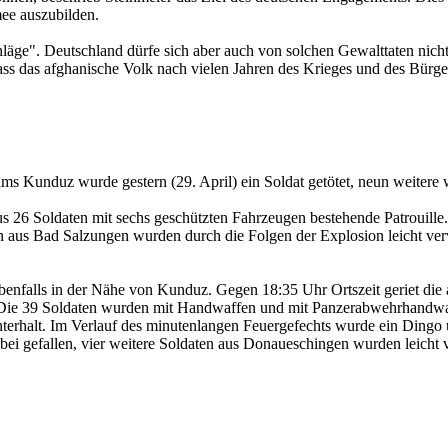
mee auszubilden.
hläge". Deutschland dürfe sich aber auch von solchen Gewalttaten nicht
ass das afghanische Volk nach vielen Jahren des Krieges und des Bürge
s Kunduz wurde gestern (29. April) ein Soldat getötet, neun weitere
aus 26 Soldaten mit sechs geschützten Fahrzeugen bestehende Patrouill
en aus Bad Salzungen wurden durch die Folgen der Explosion leicht ve
enfalls in der Nähe von Kunduz. Gegen 18:35 Uhr Ortszeit geriet die 
. Die 39 Soldaten wurden mit Handwaffen und mit Panzerabwehrhandwaff
Hinterhalt. Im Verlauf des minutenlangen Feuergefechts wurde ein Dingo
abei gefallen, vier weitere Soldaten aus Donaueschingen wurden leicht