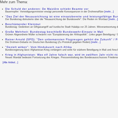
Mehr zum Thema:
Die Schuld der anderen: De Maizière schiebt Beamte vor
Bauernopfer: Verteidigungsminister erwägt personelle Konsequenzen in der Drohnenaffäre
[mehr...]
"Das Ziel der Neuausrichtung ist eine einsatzbereite und leistungsfähige B
Der Bundestag diskutierte über die "Neuausrichtung der Bundeswehr". Die Reden im Wortlaut
[mehr...]
Beschämender Kleinmut
Bundestag: Gedenken an Giftgasangriff auf kurdische Stadt Halabja vor 25 Jahren. Mitverantwortung
Große Mehrheit: Bundestag beschließt Bundeswehr-Einsatz in Mali
Grünen Abgeordnete Müller schwärmt von "Europäisierung der Afrikapolitik". Linke gegen Beteiligung 
Rainer Arnold (SPD): "Den unbemannten Flugzeugen gehört die Zukunft" / Pa
Die Drohnen-Debatte im Deutschen Bundestag (Zu Protokoll gegeben Reden)
[mehr...]
"Gezielt wirken": Vom Hindukusch nach Afrika
Bundesregierung lässt Afghanistan-Krieg verlängern und wirbt für stärkere Beteiligung in Mali und A
Krieg in Afghanistan: Was elf Jahre falsch war, wird im zwölften Jahr nicht ric
Neues Mandat bedeutet Fortsetzung des Krieges. Pressemitteilung des Bundesausschusses Friedens
[Alle Artikel...]