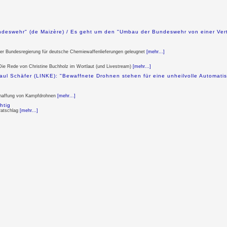
undeswehr" (de Maizère) / Es geht um den "Umbau der Bundeswehr von einer Verte
 der Bundesregierung für deutsche Chemiewaffenlieferungen geleugnet
[mehr...]
/ Die Rede von Christine Buchholz im Wortlaut (und Livestream)
[mehr...]
ul Schäfer (LINKE): "Bewaffnete Drohnen stehen für eine unheilvolle Automatis
nschaffung von Kampfdrohnen
[mehr...]
htig
ratschlag
[mehr...]