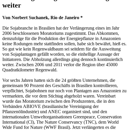
weiter
Von Norbert Suchanek, Rio de Janeiro *
Die Sojabranche in Brasilien hat der Verlängerung eines im Jahr
2006 beschlossenen Moratoriums zugestimmt. Das Abkommen,
demzufolge für die Produktion der Energiepflanze in Amazonien
keine Rodungen mehr stattfinden sollen, habe sich bewährt, hieß es.
So gut wie kein Regenwaldbaum sei seitdem für die Ausweitung
von Sojaplantagen gefällt worden, so die einhellige Aussage der
Initiatoren. Die Abholzung allerdings ging dennoch kontinuierlich
weiter. Zwischen 2006 und 2011 verlor die Region über 45000
Quadratkilometer Regenwald.
Vor sechs Jahren hatten sich die 24 größten Unternehmen, die
gemeinsam 90 Prozent des Geschäfts in Brasilien kontrollieren,
verpflichtet, Sojabohnen nur noch von Plantagen aus Amazonien zu
vermarkten, die vor dem Stichtag abgeholzt waren. Vereinbart
wurde das Moratorium zwischen den Produzenten, die in den
Verbänden ABIOVE (brasilianische Vereinigung der
Pflanzenölindustrie) und ANEC organisiert sind, und den
internationalen Umweltorganisationen Greenpeace, Conservation
International (CI), The Nature Conservancy (TNC), dem World
Wide Fund for Nature (WWF Brasil). Jetzt verlängerten es die