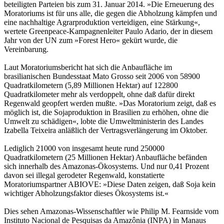
beteiligten Parteien bis zum 31. Januar 2014. »Die Erneuerung des
Moratoriums ist für uns alle, die gegen die Abholzung kämpfen und
eine nachhaltige Agrarproduktion verteidigen, eine Stärkung«,
wertete Greenpeace-Kampagnenleiter Paulo Adario, der in diesem
Jahr von der UN zum »Forest Hero« gekürt wurde, die
Vereinbarung.
Laut Moratoriumsbericht hat sich die Anbaufläche im
brasilianischen Bundesstaat Mato Grosso seit 2006 von 58900
Quadratkilometern (5,89 Millionen Hektar) auf 122800
Quadratkilometer mehr als verdoppelt, ohne daß dafür direkt
Regenwald geopfert werden mußte. »Das Moratorium zeigt, daß es
möglich ist, die Sojaproduktion in Brasilien zu erhöhen, ohne die
Umwelt zu schädigen«, lobte die Umweltministerin des Landes
Izabella Teixeira anläßlich der Vertragsverlängerung im Oktober.
Lediglich 21000 von insgesamt heute rund 250000
Quadratkilometern (25 Millionen Hektar) Anbaufläche befänden
sich innerhalb des Amazonas-Ökosystems. Und nur 0,41 Prozent
davon sei illegal gerodeter Regenwald, konstatierte
Moratoriumspartner ABIOVE: »Diese Daten zeigen, daß Soja kein
wichtiger Abholzungsfaktor dieses Ökosystems ist.«
Dies sehen Amazonas-Wissenschaftler wie Philip M. Fearnside vom
Instituto Nacional de Pesquisas da Amazônia (INPA) in Manaus