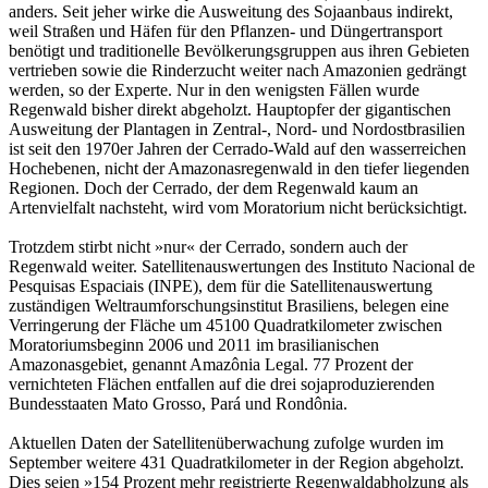
anders. Seit jeher wirke die Ausweitung des Sojaanbaus indirekt,
weil Straßen und Häfen für den Pflanzen- und Düngertransport
benötigt und traditionelle Bevölkerungsgruppen aus ihren Gebieten
vertrieben sowie die Rinderzucht weiter nach Amazonien gedrängt
werden, so der Experte. Nur in den wenigsten Fällen wurde
Regenwald bisher direkt abgeholzt. Hauptopfer der gigantischen
Ausweitung der Plantagen in Zentral-, Nord- und Nordostbrasilien
ist seit den 1970er Jahren der Cerrado-Wald auf den wasserreichen
Hochebenen, nicht der Amazonasregenwald in den tiefer liegenden
Regionen. Doch der Cerrado, der dem Regenwald kaum an
Artenvielfalt nachsteht, wird vom Moratorium nicht berücksichtigt.
Trotzdem stirbt nicht »nur« der Cerrado, sondern auch der
Regenwald weiter. Satellitenauswertungen des Instituto Nacional de
Pesquisas Espaciais (INPE), dem für die Satellitenauswertung
zuständigen Weltraumforschungsinstitut Brasiliens, belegen eine
Verringerung der Fläche um 45100 Quadratkilometer zwischen
Moratoriumsbeginn 2006 und 2011 im brasilianischen
Amazonasgebiet, genannt Amazônia Legal. 77 Prozent der
vernichteten Flächen entfallen auf die drei sojaproduzierenden
Bundesstaaten Mato Grosso, Pará und Rondônia.
Aktuellen Daten der Satellitenüberwachung zufolge wurden im
September weitere 431 Quadratkilometer in der Region abgeholzt.
Dies seien »154 Prozent mehr registrierte Regenwaldabholzung als