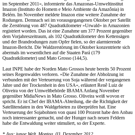
im September 2011«, informierte das Amazonas-Umweltinstitut
Imazon (Instituto do Homem e Meio Ambiente da Amazônia) in
Belém. Im November meldete Imazon eine weitere Zunahme der
Rodungen. Demnach sei im vorausgegangenen Oktober per Satellit
die Zerstörung von 487 Quadratkilometer »Urwald« in Amazonien
registriert worden. Das ist eine Zunahme um 377 Prozent gegenüber
dem Vorjahreszeitraum, als 102 Quadratkilometer den Kettensägen
und der Brandrodungen zum Opfer fielen, so der alarmierende
Imazon-Bericht. Die Waldzerstörung im Oktober konzentrierte sich
abermals im wesentlichen auf die Staaten Pará (179
Quadratkilometer) und Mato Grosso (144,5).
Laut INPE habe der Norden Mato Grossos heute bereits 50 Prozent
seines Regenwaldes verloren. »Die Zunahme der Abholzung ist
verbunden mit der Verteuerung von Soja während der vergangenen
Jahre und der Trockenheit in den USA«, erläutert Renê Luiz de
Oliveira von der Umweltbehörde IBAMA Anfang November
gegenüber MidiaNews in Mato Grosso. Oliveira weiß wovon er
spricht. Er ist Chef der IBAMA-Abteilung, die die Richtigkeit der
Satellitendaten in den Waldgebieten zu überprüfen hat. Eine
Verteuerung der Sojabohnen von quasi 100 Prozent habe den Anbau
noch interessanter gemacht, und der Hunger nach neuen Feldern
habe die Entwaldung weiter stimuliert, so der Experte.
* Aus: junge Welt, Montag, 03. Dezember 2012